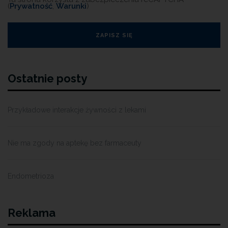
(
Prywatność
,
Warunki
)
Ostatnie posty
Przykładowe interakcje żywności z lekami
Nie ma zgody na aptekę bez farmaceuty
Endometrioza
Reklama