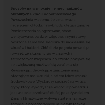
Sposoby na wzmocnienie mechanizmów
obronnych układu odpornościowego
Powszechnie wiadomo, że zimą, wraz z
nadejściem chłodu, nawyki ludzi ulegają zmianie.
Pomieszczenia są ogrzewane, słabo
wentylowane, bardziej wilgotne; innymi słowy,
tworzone są idealne siedliska do namnażania się
wirusów i bakterii. Chłód i zła pogoda powodują
również, że skupiamy się w ciasnych i
zatłoczonych miejscach, co często pokrywa się
ze zwiększoną możliwością zarażenia się.
Reasumując, decydujące znaczenie mają
otaczające nas warunki, a zatem także warunki
środowiskowe. Wystarczy spojrzeć na wirusa
grypy, który wykorzystuje wilgoć w powietrzu i
jest w stanie przetrwać dłużej poza żywicielem.
Zmiany klimatyczne wpływają zatem na nasze
zdrowie, a ponadto wywołują, niczym reakcja