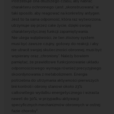
Potrzebuje ona dłuższego czasu, aby nabrać
charakteru ochronnego i jest „skonstruowana” w
taki sposób, aby reagować na konkretny antygen.
Jest to ta sama odporność, która raz wytworzona,
utrzymuje się przez całe życie, dzięki swojej
charakterystycznej funkcji zapamiętywania.
Nie ulega wątpliwości, że ten złożony system
musi być zawsze czujny, gotowy do reakcji, i aby
nie utracił swojej skuteczności obronnej, musi być
wspierany oraz „chroniony”. Należy bowiem
pamiętać, że prawidłowe funkcjonowanie układu
odpornościowego wymaga również precyzyjnego
skoordynowania z metabolizmem. Energia
potrzebna do utrzymania aktywności pierwszych
linii kontroli i obrony stanowi około 23%
całkowitego wydatku energetycznego i wzrasta
nawet do 30%, w przypadku aktywacji
specyficznych mechanizmów obronnych w ostrej
1
fazie choroby
.