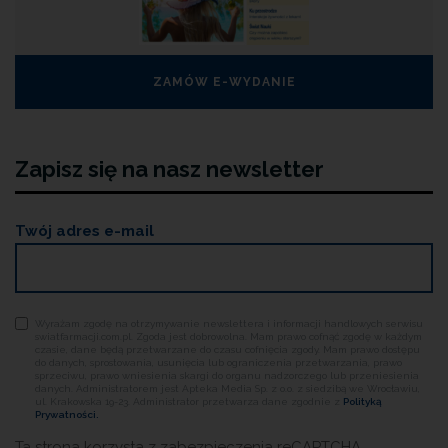
ZAMÓW E-WYDANIE
Zapisz się na nasz newsletter
Twój adres e-mail
Wyrażam zgodę na otrzymywanie newslettera i informacji handlowych serwisu
swiatfarmacji.com.pl. Zgoda jest dobrowolna. Mam prawo cofnąć zgodę w każdym
czasie, dane będą przetwarzane do czasu cofnięcia zgody. Mam prawo dostępu
do danych, sprostowania, usunięcia lub ograniczenia przetwarzania, prawo
sprzeciwu, prawo wniesienia skargi do organu nadzorczego lub przeniesienia
danych. Administratorem jest Apteka Media Sp. z o.o. z siedzibą we Wrocławiu,
ul. Krakowska 19-23. Administrator przetwarza dane zgodnie z
Polityką
Prywatności.
Ta strona korzysta z zabezpieczenia reCAPTCHA