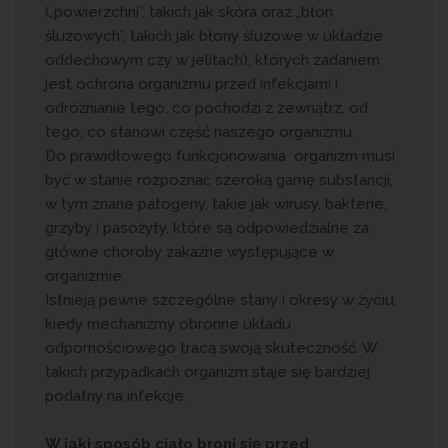
(„powierzchni”, takich jak skóra oraz „błon
śluzowych”, takich jak błony śluzowe w układzie
oddechowym czy w jelitach), których zadaniem
jest ochrona organizmu przed infekcjami i
odróżnianie tego, co pochodzi z zewnątrz, od
tego, co stanowi część naszego organizmu.
Do prawidłowego funkcjonowania organizm musi
być w stanie rozpoznać szeroką gamę substancji,
w tym znane patogeny, takie jak wirusy, bakterie,
grzyby i pasożyty, które są odpowiedzialne za
główne choroby zakaźne występujące w
organizmie.
Istnieją pewne szczególne stany i okresy w życiu,
kiedy mechanizmy obronne układu
odpornościowego tracą swoją skuteczność. W
takich przypadkach organizm staje się bardziej
podatny na infekcje.
W jaki sposób ciało broni się przed