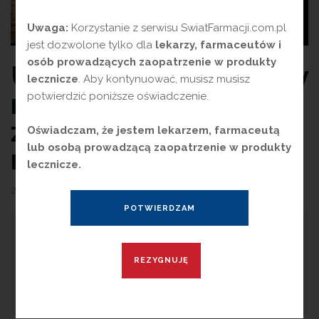
Uwaga:
Korzystanie z serwisu SwiatFarmacji.com.pl
jest dozwolone tylko dla
lekarzy, farmaceutów i
osób prowadzących zaopatrzenie w produkty
Układ odpornościowy
lecznicze
. Aby kontynuować, musisz musisz
najlepiej wspomagać
potwierdzić poniższe oświadczenie.
za pomocą substancji
Oświadczam, że jestem lekarzem, farmaceutą
lub osobą prowadzącą zaopatrzenie w produkty
naturalnych
lecznicze.
28 września 2023
przez
Magdalena Guźniczak
U
kład odpornościowy jest najlepszym
narzędziem, jakim dysponuje nasz
organizm, aby bronić się przed chorobami i
możliwymi czynnikami zewnętrznymi. Składa się on
ze złożonej sieci komórek, cząsteczek i struktur