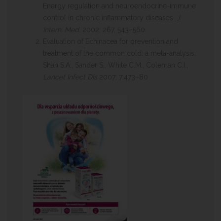
Energy regulation and neuroendocrine-immune
control in chronic inflammatory diseases,
J.
Intern. Med
. 2002; 267, 543–560.
Evaluation of Echinacea for prevention and
treatment of the common cold: a meta-analysis.
Shah S.A., Sander S., White C.M., Coleman C.I.,
Lancet Infect Dis
2007; 7:473–80