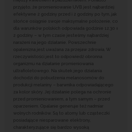
między kwietniem a październikiem. Ponadto
przyjęto, że promieniowanie UVB jest najbardziej
efektywne 2 godziny przed i 2 godziny po tym, jak
słońce osiągnie swoje maksymalne położenie, co
dla warunków polskich odpowiada godzinie 12.30 ±
2 godziny – w tym czasie jesteśmy najbardziej
narażeni na jego działanie. Powszechnie
opalenizna jest uważana za przejaw zdrowia. W
rzeczywistości jest to odpowiedź obronna
organizmu na działanie promieniowania
ultrafioletowego. Na skutek jego działania
dochodzi do pobudzenia melanosomów do
produkcji melaniny – barwnika odpowiadającego
za kolor skóry. Jej działanie polega na ochronie
przed promieniowaniem, a tym samym – przed
oparzeniem. Opalanie generuje też nadmiar
wolnych rodników. Są to atomy lub cząsteczki
posiadające niesparowane elektrony,
charakteryzujące się bardzo wysoką