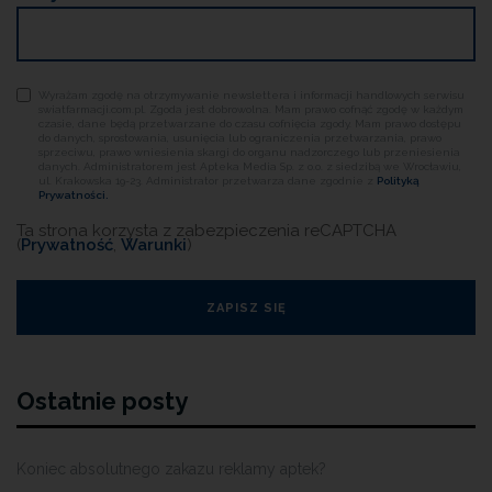
Wyrażam zgodę na otrzymywanie newslettera i informacji handlowych serwisu
swiatfarmacji.com.pl. Zgoda jest dobrowolna. Mam prawo cofnąć zgodę w każdym
czasie, dane będą przetwarzane do czasu cofnięcia zgody. Mam prawo dostępu
do danych, sprostowania, usunięcia lub ograniczenia przetwarzania, prawo
sprzeciwu, prawo wniesienia skargi do organu nadzorczego lub przeniesienia
danych. Administratorem jest Apteka Media Sp. z o.o. z siedzibą we Wrocławiu,
ul. Krakowska 19-23. Administrator przetwarza dane zgodnie z
Polityką
Prywatności.
Ta strona korzysta z zabezpieczenia reCAPTCHA
(
Prywatność
,
Warunki
)
Ostatnie posty
Koniec absolutnego zakazu reklamy aptek?