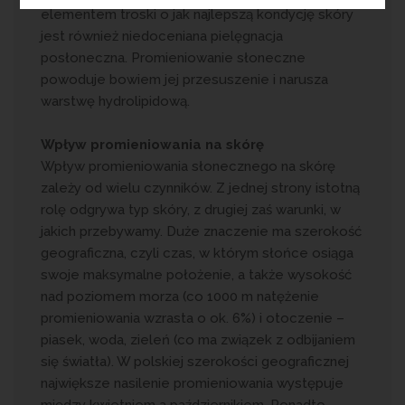
elementem troski o jak najlepszą kondycję skóry
jest również niedoceniana pielęgnacja
posłoneczna. Promieniowanie słoneczne
powoduje bowiem jej przesuszenie i narusza
warstwę hydrolipidową.
Wpływ promieniowania na skórę
Wpływ promieniowania słonecznego na skórę
zależy od wielu czynników. Z jednej strony istotną
rolę odgrywa typ skóry, z drugiej zaś warunki, w
jakich przebywamy. Duże znaczenie ma szerokość
geograficzna, czyli czas, w którym słońce osiąga
swoje maksymalne położenie, a także wysokość
nad poziomem morza (co 1000 m natężenie
promieniowania wzrasta o ok. 6%) i otoczenie –
piasek, woda, zieleń (co ma związek z odbijaniem
się światła). W polskiej szerokości geograficznej
największe nasilenie promieniowania występuje