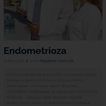
Endometrioza
13 lipca 2026
przez
Magdalena Guźniczak
Endometrioza (inaczej gruczolistość macicy) jest chorobą
polegającą na obecności błony śluzowej macicy –
endometrium – poza jamą macicy. Wszczepy
endometrium umiejscawiają się najczęściej w obrębie jamy
brzusznej – obejmując jajniki, jajowody, więzadła
podtrzymujące macicę, przestrzeń między pochwą a