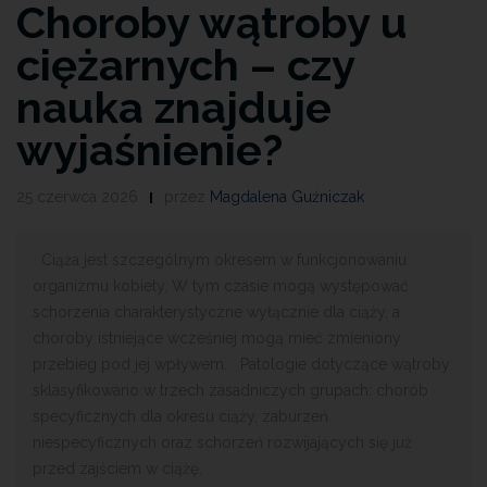
Choroby wątroby u
ciężarnych – czy
nauka znajduje
wyjaśnienie?
25 czerwca 2026
przez
Magdalena Guźniczak
Ciąża jest szczególnym okresem w funkcjonowaniu
organizmu kobiety. W tym czasie mogą występować
schorzenia charakterystyczne wyłącznie dla ciąży, a
choroby istniejące wcześniej mogą mieć zmieniony
przebieg pod jej wpływem. Patologie dotyczące wątroby
sklasyfikowano w trzech zasadniczych grupach: chorób
specyficznych dla okresu ciąży, zaburzeń
niespecyficznych oraz schorzeń rozwijających się już
przed zajściem w ciążę.