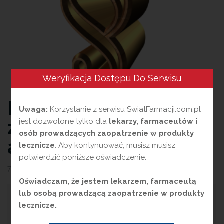
Weryfikacja Dostępu Do Serwisu
Koniec absolutnego
Uwaga:
Korzystanie z serwisu SwiatFarmacji.com.pl
zakazu reklamy
jest dozwolone tylko dla
lekarzy, farmaceutów i
osób prowadzących zaopatrzenie w produkty
aptek?
lecznicze
. Aby kontynuować, musisz musisz
potwierdzić poniższe oświadczenie.
7 sierpnia 2026
przez
Magdalena Guźniczak
Oświadczam, że jestem lekarzem, farmaceutą
lub osobą prowadzącą zaopatrzenie w produkty
Polski rynek apteczny przez lata funkcjonował w jednym z
lecznicze.
najbardziej rygorystycznych reżimów reklamowych w
Europie. Art. 94a ustawy Prawo farmaceutyczne zakazywał