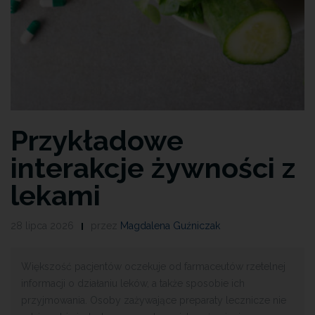
Przykładowe
interakcje żywności z
lekami
28 lipca 2026
przez
Magdalena Guźniczak
Większość pacjentów oczekuje od farmaceutów rzetelnej
informacji o działaniu leków, a także sposobie ich
przyjmowania. Osoby zażywające preparaty lecznicze nie