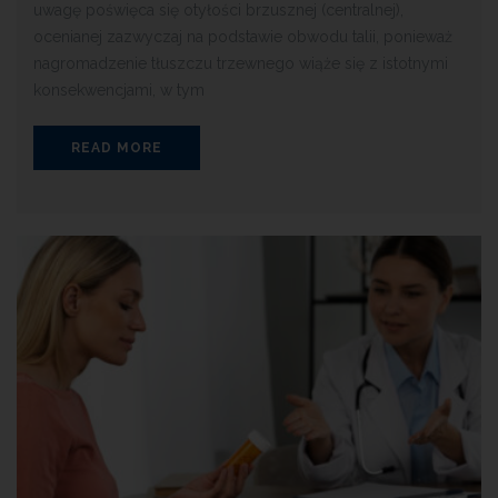
uwagę poświęca się otyłości brzusznej (centralnej),
ocenianej zazwyczaj na podstawie obwodu talii, ponieważ
nagromadzenie tłuszczu trzewnego wiąże się z istotnymi
konsekwencjami, w tym
READ MORE