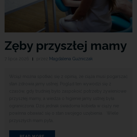
Zęby przyszłej mamy
7 lipca 2026
przez
Magdalena Guźniczak
Wciąż można spotkać się z opinią, że ciąża musi pogarszać
stan zdrowia jamy ustnej. Pogląd ten wywodzi się z
czasów, gdy trudniej było zaspokoić potrzeby żywieniowe
przyszłej mamy, a wiedza o higienie jamy ustnej była
ograniczona. Dziś jednak świadoma kobieta w ciąży nie
powinna obawiać się o stan swojego uzębienia. Wiele
przyszłych mam pyta,
READ MORE