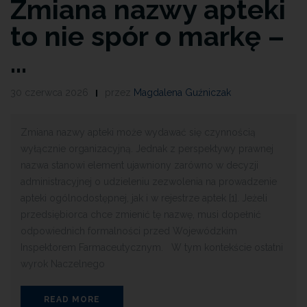
Zmiana nazwy apteki
to nie spór o markę –
…
30 czerwca 2026
przez
Magdalena Guźniczak
Zmiana nazwy apteki może wydawać się czynnością
wyłącznie organizacyjną. Jednak z perspektywy prawnej
nazwa stanowi element ujawniony zarówno w decyzji
administracyjnej o udzieleniu zezwolenia na prowadzenie
apteki ogólnodostępnej, jak i w rejestrze aptek [1]. Jeżeli
przedsiębiorca chce zmienić tę nazwę, musi dopełnić
odpowiednich formalności przed Wojewódzkim
Inspektorem Farmaceutycznym. W tym kontekście ostatni
wyrok Naczelnego
READ MORE