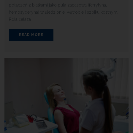
połączeń z białkami jako pula zapasowa (ferrytyna,
hemosyderyna) w śledzionie, wątrobie i szpiku kostnym.
Rola żelaza
READ MORE