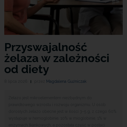
Przyswajalność
żelaza w zależności
od diety
8 lipca 2026
przez
Magdalena Guźniczak
Żelazo jest mikroelementem niezbędnym do
prawidłowego wzrostu i rozwoju organizmu. U osób
dorosłych żelazo obecne jest w ilości 3–5 g, z czego 60%
występuje w hemoglobinie, 10% w mioglobinie, 1% w
enzymach tkankowych, a pozostała część w postaci