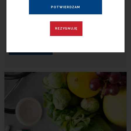
reklamy aptek i punktów aptecznych w niemal każdej
formie – dopuszczalne było wyłącznie podanie lokalizacji i
godzin otwarcia. Co zmienia wyrok TSUE i czego mogą
spodziewać się przedsiębiorcy? Wyrok Trybunału
Sprawiedliwości Unii
READ MORE