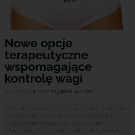
Nowe opcje
terapeutyczne
wspomagające
kontrolę wagi
10 lipca 2026
przez
Magdalena Guźniczak
W kontekście zdrowia publicznego zarówno nadwaga, jak i
otyłość wiążą się z rosnącym ryzykiem zdrowotnym. Ich
wpływ na zdrowie zależy nie tylko od ilości tkanki
tłuszczowej, lecz także od jej rozmieszczenia. Szczególną