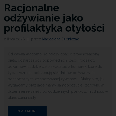
Racjonalne
odżywianie jako
profilaktyka otyłości
2 lipca 2026
przez
Magdalena Guźniczak
Od dawna wiadomo, że należy dbać o zrównoważoną
dietę, dostarczającą odpowiednich ilości i rodzajów
pokarmów. Ludzkie ciało składa się z komórek, które do
życia i wzrostu potrzebują składników odżywczych
pochodzących ze spożywanej żywności. Dlatego to, jak
wyglądamy oraz jakie mamy samopoczucie i zdrowie, w
dużej mierze zależy od codziennych posiłków. Trudność w
planowaniu diety
READ MORE