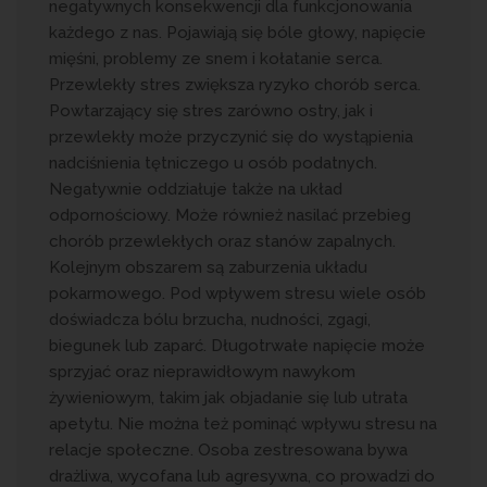
negatywnych konsekwencji dla funkcjonowania
każdego z nas. Pojawiają się bóle głowy, napięcie
mięśni, problemy ze snem i kołatanie serca.
Przewlekły stres zwiększa ryzyko chorób serca.
Powtarzający się stres zarówno ostry, jak i
przewlekły może przyczynić się do wystąpienia
nadciśnienia tętniczego u osób podatnych.
Negatywnie oddziałuje także na układ
odpornościowy. Może również nasilać przebieg
chorób przewlekłych oraz stanów zapalnych.
Kolejnym obszarem są zaburzenia układu
pokarmowego. Pod wpływem stresu wiele osób
doświadcza bólu brzucha, nudności, zgagi,
biegunek lub zaparć. Długotrwałe napięcie może
sprzyjać oraz nieprawidłowym nawykom
żywieniowym, takim jak objadanie się lub utrata
apetytu. Nie można też pominąć wpływu stresu na
relacje społeczne. Osoba zestresowana bywa
drażliwa, wycofana lub agresywna, co prowadzi do