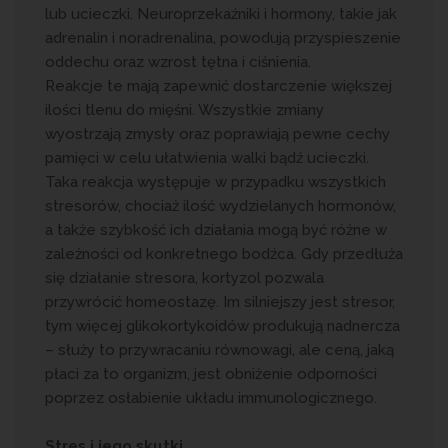
lub ucieczki. Neuroprzekaźniki i hormony, takie jak
adrenalin i noradrenalina, powodują przyspieszenie
oddechu oraz wzrost tętna i ciśnienia.
Reakcje te mają zapewnić dostarczenie większej
ilości tlenu do mięśni. Wszystkie zmiany
wyostrzają zmysły oraz poprawiają pewne cechy
pamięci w celu ułatwienia walki bądź ucieczki.
Taka reakcja występuje w przypadku wszystkich
stresorów, chociaż ilość wydzielanych hormonów,
a także szybkość ich działania mogą być różne w
zależności od konkretnego bodźca. Gdy przedłuża
się działanie stresora, kortyzol pozwala
przywrócić homeostazę. Im silniejszy jest stresor,
tym więcej glikokortykoidów produkują nadnercza
– służy to przywracaniu równowagi, ale ceną, jaką
płaci za to organizm, jest obniżenie odporności
poprzez osłabienie układu immunologicznego.
Stres i jego skutki