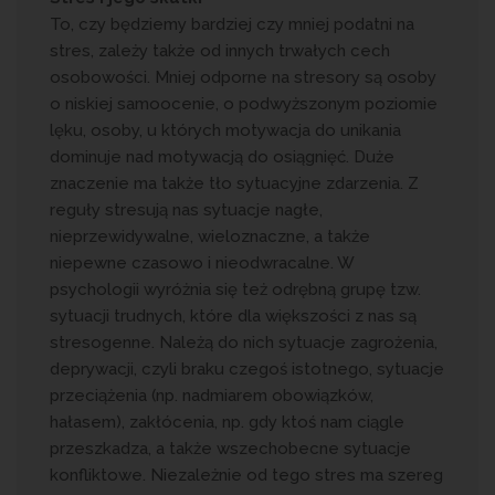
To, czy będziemy bardziej czy mniej podatni na
stres, zależy także od innych trwałych cech
osobowości. Mniej odporne na stresory są osoby
o niskiej samoocenie, o podwyższonym poziomie
lęku, osoby, u których motywacja do unikania
dominuje nad motywacją do osiągnięć. Duże
znaczenie ma także tło sytuacyjne zdarzenia. Z
reguły stresują nas sytuacje nagłe,
nieprzewidywalne, wieloznaczne, a także
niepewne czasowo i nieodwracalne. W
psychologii wyróżnia się też odrębną grupę tzw.
sytuacji trudnych, które dla większości z nas są
stresogenne. Należą do nich sytuacje zagrożenia,
deprywacji, czyli braku czegoś istotnego, sytuacje
przeciążenia (np. nadmiarem obowiązków,
hałasem), zakłócenia, np. gdy ktoś nam ciągle
przeszkadza, a także wszechobecne sytuacje
konfliktowe. Niezależnie od tego stres ma szereg