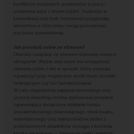
konfliktów rodzinnych, problemów w pracy i
osłabienia więzi z innymi ludźmi. Trudności w
komunikacji oraz brak cierpliwości pogarszają
atmosferę w otoczeniu i mogą powodować
poczucie osamotnienia.
Jak poradzić sobie ze stresem?
Choroby związane ze stresem stanowią rosnące
obciążenie. Ważne znaczenie ma umiejętność
radzenia sobie z nim w sposób, który pozwala
ograniczyć jego negatywne skutki (ruch, techniki
relaksacyjne czy też farmakoterapia).
W celu złagodzenia napięcia nerwowego oraz
uczucia niepokoju można zastosować preparat
zapewniający skojarzone działanie kwasu
izowalerianowego (stanowiącego, obok kwasu
walerianowego oraz walepotriatów, jeden z
podstawowych składników wyciągu z korzenia
kozłka lekarskiego –
Valerianae radix
) i mentolu.