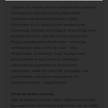
Zgodnie ze współczesnym ujęciem stres stanowi
fizjologiczną oraz psychiczną odpowiedź
organizmu na określony bodziec, zwany
stresorem, który zakłóca stan wewnętrznej
równowagi. Czynniki wywołujące stres mogą mieć
podłoże fizyczne, psychiczne lub społeczne.
Mogą oddziaływać krótkotrwale – wówczas
określa się je jako ostre, np. uraz – albo
długotrwale, przewlekle, bądź występować
jednocześnie w obu formach. Naturalną
odpowiedzią organizmu na stresor jest
mechanizm „walki lub ucieczki”, polegający na
uruchomieniu zasobów niezbędnych do
poradzenia sobie z zagrożeniem.
Stres nie jedno ma imię
Gdy zauważymy stresor, zapoczątkowana zostaje
faza alarmowa, która ma przygotować nas do walki