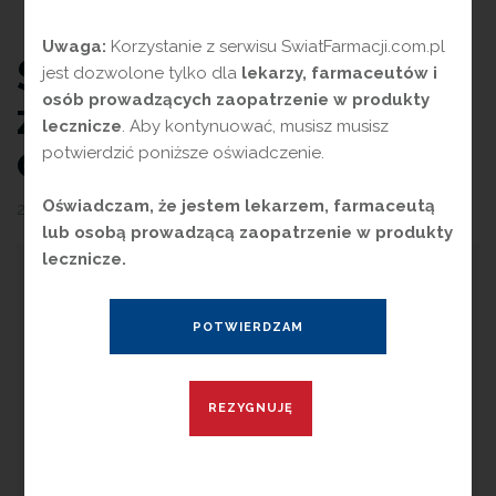
Uwaga:
Korzystanie z serwisu SwiatFarmacji.com.pl
Stres – powszechne
jest dozwolone tylko dla
lekarzy, farmaceutów i
osób prowadzących zaopatrzenie w produkty
zagrożenie naszych
lecznicze
. Aby kontynuować, musisz musisz
czasów
potwierdzić poniższe oświadczenie.
Oświadczam, że jestem lekarzem, farmaceutą
22 maja 2026
przez
Magdalena Guźniczak
lub osobą prowadzącą zaopatrzenie w produkty
lecznicze.
O
becnie stres stał się zjawiskiem
bardzo powszechnym i dotyczy ludzi
w niemal każdym wieku. Towarzyszy nam w
pracy, szkole czy życiu rodzinnym. Szybkie
tempo życia, nadmiar obowiązków, presja
sukcesu, oraz ciągły kontakt z technologią
sprawiają, że coraz więcej osób odczuwa
napięcie nerwowe.