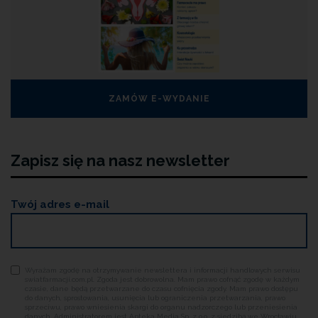
ZAMÓW E-WYDANIE
Zapisz się na nasz newsletter
Twój adres e-mail
Wyrażam zgodę na otrzymywanie newslettera i informacji handlowych serwisu
swiatfarmacji.com.pl. Zgoda jest dobrowolna. Mam prawo cofnąć zgodę w każdym
czasie, dane będą przetwarzane do czasu cofnięcia zgody. Mam prawo dostępu
do danych, sprostowania, usunięcia lub ograniczenia przetwarzania, prawo
sprzeciwu, prawo wniesienia skargi do organu nadzorczego lub przeniesienia
danych. Administratorem jest Apteka Media Sp. z o.o. z siedzibą we Wrocławiu,