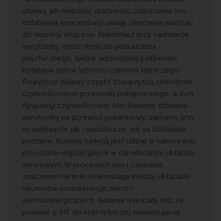
objawy, jak niepokój, drażliwość, zaburzenia snu,
osłabienie koncentracji uwagi, obniżenie nastroju
do depresji włącznie. Natomiast przy nadmiarze
serotoniny może dojść do pobudzenia
psychicznego, lęków, wzmożonej potliwości,
kołatania serca, wzrostu ciśnienia tętniczego.
Powyższe objawy często towarzyszą chorobom
czynnościowym przewodu pokarmowego, w tym
dyspepsji czynnościowej. Mechanizmy działania
serotoniny na przewód pokarmowy, zarówno przy
jej nadmiarze, jak i niedoborze, nie są dokładnie
poznane. Kolejną funkcją jest udział w hamowaniu
procesów regulacyjnych w ośrodkowym układzie
nerwowym. W procesach snu i czuwania
znaczenie ma m.in. równowaga między układami
neuronów noradrenergicznych i
serotoninergicznych. Badania wykazały też, że
podanie 5-HT do krwi tętniczej zaopatrującej