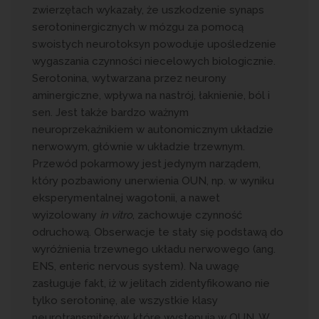
zwierzętach wykazały, że uszkodzenie synaps
serotoninergicznych w mózgu za pomocą
swoistych neurotoksyn powoduje upośledzenie
wygaszania czynności niecelowych biologicznie.
Serotonina, wytwarzana przez neurony
aminergiczne, wpływa na nastrój, łaknienie, ból i
sen. Jest także bardzo ważnym
neuroprzekaźnikiem w autonomicznym układzie
nerwowym, głównie w układzie trzewnym.
Przewód pokarmowy jest jedynym narządem,
który pozbawiony unerwienia OUN, np. w wyniku
eksperymentalnej wagotonii, a nawet
wyizolowany
in vitro
, zachowuje czynność
odruchową. Obserwacje te stały się podstawą do
wyróżnienia trzewnego układu nerwowego (ang.
ENS, enteric nervous system). Na uwagę
zasługuje fakt, iż w jelitach zidentyfikowano nie
tylko serotoninę, ale wszystkie klasy
neurotransmiterów, które występują w OUN. W