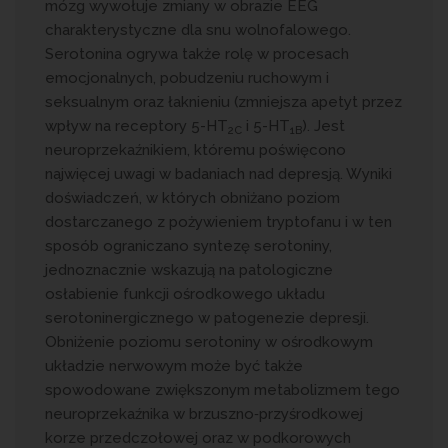
mózg wywołuje zmiany w obrazie EEG
charakterystyczne dla snu wolnofalowego.
Serotonina ogrywa także rolę w procesach
emocjonalnych, pobudzeniu ruchowym i
seksualnym oraz łaknieniu (zmniejsza apetyt przez
wpływ na receptory 5-HT
i 5-HT
). Jest
2C
1B
neuroprzekaźnikiem, któremu poświęcono
najwięcej uwagi w badaniach nad depresją. Wyniki
doświadczeń, w których obniżano poziom
dostarczanego z pożywieniem tryptofanu i w ten
sposób ograniczano syntezę serotoniny,
jednoznacznie wskazują na patologiczne
osłabienie funkcji ośrodkowego układu
serotoninergicznego w patogenezie depresji.
Obniżenie poziomu serotoniny w ośrodkowym
układzie nerwowym może być także
spowodowane zwiększonym metabolizmem tego
neuroprzekaźnika w brzuszno‑przyśrodkowej
korze przedczołowej oraz w podkorowych