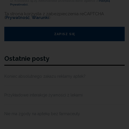
ul. Krakowska 19-23. Administrator przetwarza dane zgodnie z
Polityką
Prywatności.
Ta strona korzysta z zabezpieczenia reCAPTCHA
(
Prywatność
,
Warunki
)
Ostatnie posty
Koniec absolutnego zakazu reklamy aptek?
Przykładowe interakcje żywności z lekami
Nie ma zgody na aptekę bez farmaceuty