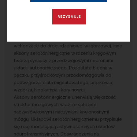
hydroksytryptamina), odkryta w 1948 r.
Neurony serotoninergiczne rozmieszczone są w
całym pniu mózgu, głównie wzdłuż linii środkowej
w jądrach szwu. Część ich aksonów schodzi do
rdzenia kręgowego i hamuje wejścia bólowe
wchodzące do drogi rdzeniowo-wzgórzowej. Inne
aksony serotoninergiczne w rdzeniu kręgowym
tworzą synapsy z przedzwojowymi neuronami
układu autonomicznego. Pozostałe biegną w
pęczku przyśrodkowym przodomózgowia do
podwzgórza, ciała migdałowatego, prążkowia,
wzgórza, hipokampa i kory nowej.
Aksony serotoninergiczne unerwiają większość
struktur mózgowych wraz ze splotem
naczyniówkowym i naczyniami krwionośnymi
mózgu. Układowi serotoninergicznemu przypisuje
się rolę modulującą aktywność innych układów
neurotransmisyjnych. Doświadczenia na