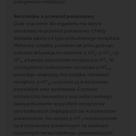
patogenezie miażdżycy).
Serotonina a przewód pokarmowy
Duże znaczenie dla organizmu ma wpływ
serotoniny na przewód pokarmowy. Efekty
działania zależą od typu pobudzanego receptora.
Motorykę żołądka, podobnie jak jelita grubego,
pobudza aktywacja receptorów 5-HT
, 5-HT
i 5-
2
3
HT
, a hamuje pobudzenie receptora 5-HT
. W
4
1
szczególności pobudzenie receptora 5-HT
1a
powoduje relaksację dna żołądka, natomiast
receptory 5-HT
uczestniczą w inicjowaniu
1p
perystaltyki oraz wydzielania. Czynność
motoryczną dwunastnicy oraz jelita cienkiego
nasila pobudzenie wszystkich receptorów
serotoninowych znajdujących się w przewodzie
pokarmowym. Receptory 5-HT
rozmieszczone
3
są w przewodzie pokarmowym na włóknach
czuciowych nerwu błędnego, przewodzących