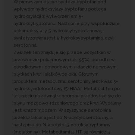
W pierwszym etapie syntezy tryptofan pod
wpływem hydroksylazy tryptofanu podlega
hydroksylacji z wytworzeniem 5-
hydroksytryptofanu. Następnie przy współudziale
dekarboksylazy 5-hydroksytryptofanowej
syntetyzowana jest 5-hydroksytryptamina, czyli
serotonina.
Związek ten znajduje się przede wszystkim w
przewodzie pokarmowym (ok. 95%), ponadto w
ośrodkowym i obwodowym układzie nerwowym,
płytkach krwi i siatkówce oka. Głównym
produktem metabolizmu serotoniny jest kwas 5-
hydroksyindolooctowy (5-HIAA). Metabolit ten po
usunięciu na zewnątrz neuronu przedostaje się do
płynu mózgowo-rdzeniowego oraz krwi. Wydalany
jest wraz z moczem. W szyszynce serotonina
przekształcana jest do N-acetyloserotoniny, a
następnie do N-acetylo-5-netoksytryptaminy
(melatoniny). Metabolitami 5-HT są również 5-