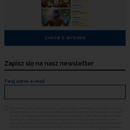
ZAMÓW E-WYDANIE
Zapisz się na nasz newsletter
Twój adres e-mail
Wyrażam zgodę na otrzymywanie newslettera i informacji handlowych serwisu
swiatfarmacji.com.pl. Zgoda jest dobrowolna. Mam prawo cofnąć zgodę w każdym
czasie, dane będą przetwarzane do czasu cofnięcia zgody. Mam prawo dostępu
do danych, sprostowania, usunięcia lub ograniczenia przetwarzania, prawo
sprzeciwu, prawo wniesienia skargi do organu nadzorczego lub przeniesienia
danych. Administratorem jest Apteka Media Sp. z o.o. z siedzibą we Wrocławiu,