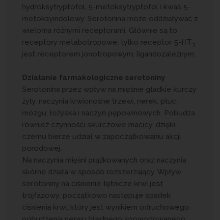
hydroksytryptofol, 5-metoksytryptofol i kwas 5-
metoksyindolowy. Serotonina może oddziaływać z
wieloma różnymi receptorami. Głównie są to
receptory metabotropowe; tylko receptor 5-HT
3
jest receptorem jonotropowym, ligandozależnym.
Działanie farmakologiczne serotoniny
Serotonina przez wpływ na mięśnie gładkie kurczy
żyły, naczynia krwionośne trzewi, nerek, płuc,
mózgu, łożyska i naczyń pępowinowych. Pobudza
również czynności skurczowe macicy, dzięki
czemu bierze udział w zapoczątkowaniu akcji
porodowej.
Na naczynia mięśni prążkowanych oraz naczynia
skórne działa w sposób rozszerzający. Wpływ
serotoniny na ciśnienie tętnicze krwi jest
trójfazowy: początkowo następuje spadek
ciśnienia krwi, który jest wynikiem odruchowego
pobudzenia nerwu błędnego spowodowanego