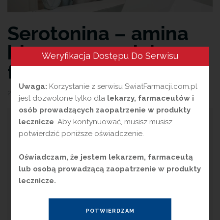
Serotonina – amina
biogenna o wielu
Weryfikacja Dostępu Do Serwisu
funkcjach
Uwaga:
Korzystanie z serwisu SwiatFarmacji.com.pl
26 lipca 2024
przez
Magdalena Guźniczak
jest dozwolone tylko dla
lekarzy, farmaceutów i
osób prowadzących zaopatrzenie w produkty
N
lecznicze
. Aby kontynuować, musisz musisz
eurotransmitery to substancje
potwierdzić poniższe oświadczenie.
chemiczne wykorzystywane przez
mózg do przekazywania informacji. W
Oświadczam, że jestem lekarzem, farmaceutą
procesie tym biorą udział m.in. monoaminy,
lub osobą prowadzącą zaopatrzenie w produkty
powstające w wyniku przemian
lecznicze.
metabolicznych z aminokwasów
pochodzących z pożywienia. Wśród nich
znajdują się serotonina (5-HT, 5-