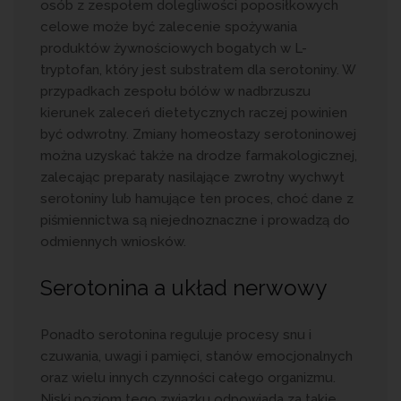
osób z zespołem dolegliwości poposiłkowych
celowe może być zalecenie spożywania
produktów żywnościowych bogatych w L-
tryptofan, który jest substratem dla serotoniny. W
przypadkach zespołu bólów w nadbrzuszu
kierunek zaleceń dietetycznych raczej powinien
być odwrotny. Zmiany homeostazy serotoninowej
można uzyskać także na drodze farmakologicznej,
zalecając preparaty nasilające zwrotny wychwyt
serotoniny lub hamujące ten proces, choć dane z
piśmiennictwa są niejednoznaczne i prowadzą do
odmiennych wniosków.
Serotonina a układ nerwowy
Ponadto serotonina reguluje procesy snu i
czuwania, uwagi i pamięci, stanów emocjonalnych
oraz wielu innych czynności całego organizmu.
Niski poziom tego związku odpowiada za takie