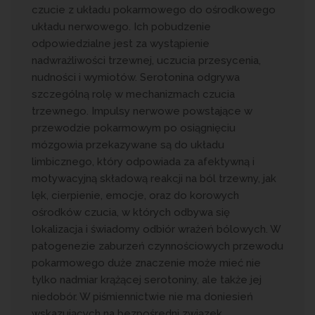
czucie z układu pokarmowego do ośrodkowego
układu nerwowego. Ich pobudzenie
odpowiedzialne jest za wystąpienie
nadwrażliwości trzewnej, uczucia przesycenia,
nudności i wymiotów. Serotonina odgrywa
szczególną rolę w mechanizmach czucia
trzewnego. Impulsy nerwowe powstające w
przewodzie pokarmowym po osiągnięciu
mózgowia przekazywane są do układu
limbicznego, który odpowiada za afektywną i
motywacyjną składową reakcji na ból trzewny, jak
lęk, cierpienie, emocje, oraz do korowych
ośrodków czucia, w których odbywa się
lokalizacja i świadomy odbiór wrażeń bólowych. W
patogenezie zaburzeń czynnościowych przewodu
pokarmowego duże znaczenie może mieć nie
tylko nadmiar krążącej serotoniny, ale także jej
niedobór. W piśmiennictwie nie ma doniesień
wskazujących na bezpośredni związek