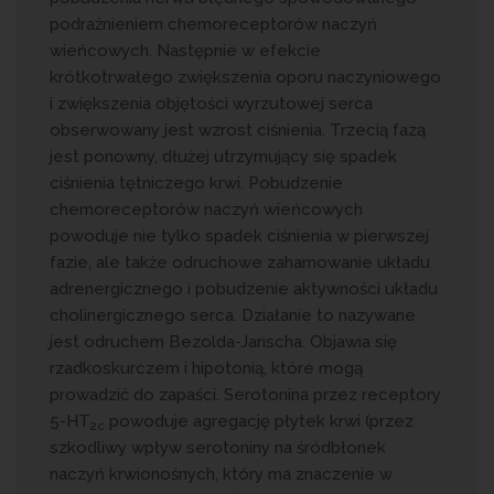
podrażnieniem chemoreceptorów naczyń
wieńcowych. Następnie w efekcie
krótkotrwałego zwiększenia oporu naczyniowego
i zwiększenia objętości wyrzutowej serca
obserwowany jest wzrost ciśnienia. Trzecią fazą
jest ponowny, dłużej utrzymujący się spadek
ciśnienia tętniczego krwi. Pobudzenie
chemoreceptorów naczyń wieńcowych
powoduje nie tylko spadek ciśnienia w pierwszej
fazie, ale także odruchowe zahamowanie układu
adrenergicznego i pobudzenie aktywności układu
cholinergicznego serca. Działanie to nazywane
jest odruchem Bezolda-Jarischa. Objawia się
rzadkoskurczem i hipotonią, które mogą
prowadzić do zapaści. Serotonina przez receptory
5-HT
powoduje agregację płytek krwi (przez
2c
szkodliwy wpływ serotoniny na śródbłonek
naczyń krwionośnych, który ma znaczenie w