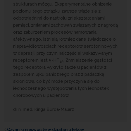
strukturach mózgu. Eksperymentalne obniżenie
poziomu tego związku zawsze wiąże się z
odpowiednimi do nastroju zniekształceniami
pamięci, zmianami zachowań związanych z nagrodą
oraz zaburzeniem procesów hamowania
afektywnego. Istnieją również dane świadczące o
nieprawidłowościach receptorów serotoninowych
w depresji, przy czym najczęściej wskazywanym
receptorem jest 5-HT
. Zmniejszenie gęstości
1A
tego receptora wykryto także u pacjentów z
zespołem lęku panicznego oraz z padaczką
skroniową, co być może przyczynia się do
jednoczesnego występowania tych jednostek
chorobowych u pacjentów.
dr n. med. Kinga Burda-Malarz
Czynniki nieswoiste w działaniu leków