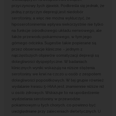
przyczynowy tych zjawisk. Pod­kreś­la się jednak, że
jedną z przyczyn depresji jest niedobór
serotoniny, a więc nie można wykluczyć, że
hiposerotoninemia wpływa niekorzystnie nie tylko
na funkcje ośrodkowego układu nerwowego, ale
także przewodu pokarmowego, w tym jego
górnego odcinka. Sugestie takie popierane są
przez obserwacje kliniczne – jednym z
najczęstszych objawów somatyzacji depresji są
dolegliwości dyspeptyczne. W badaniach
klinicznych wyniki wskazują na niższe stężenia
serotoniny we krwi na czczo u osób z zespołem
dolegliwości poposiłkowych. W tej grupie również
wydalanie kwasu 5-HIAA jest znamiennie niższe niż
u osób zdrowych. Wskazuje to na upośledzenie
wydzielania serotoniny w przewodzie
pokarmowym u tych chorych, co powinno być
uwzględniane przy zaleceniach dietetycznych. U