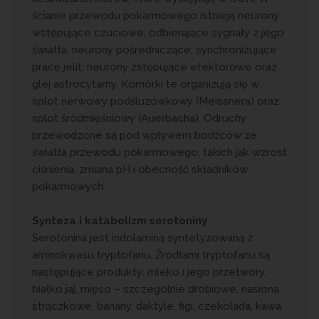
ścianie przewodu pokarmowego istnieją neurony
wstępujące czuciowe, odbierające sygnały z jego
światła, neurony pośredniczące, synchronizujące
pracę jelit, neurony zstępujące efektorowe oraz
glej astrocytarny. Komórki te organizują się w
splot nerwowy podśluzówkowy (Meissnera) oraz
splot śródmięśniowy (Auerbacha). Odruchy
przewodzone są pod wpływem bodźców ze
światła przewodu pokarmowego, takich jak wzrost
ciśnienia, zmiana pH i obecność składników
pokarmowych.
Synteza i katabolizm serotoniny
Serotonina jest indolaminą syntetyzowaną z
aminokwasu tryptofanu. Źródłami tryptofanu są
następujące produkty: mleko i jego przetwory,
białko jaj, mięso – szczególnie drobiowe, nasiona
strączkowe, banany, daktyle, figi, czekolada, kawa.