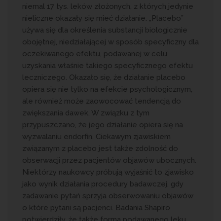
niemal 17 tys. leków złożonych, z których jedynie
nieliczne okazały się mieć działanie. „Placebo”
używa się dla określenia substancji biologicznie
obojętnej, niedziałającej w sposób specyficzny dla
oczekiwanego efektu, podawanej w celu
uzyskania właśnie takiego specyficznego efektu
leczniczego. Okazało się, że działanie placebo
opiera się nie tylko na efekcie psychologicznym,
ale również może zaowocować tendencją do
zwiększania dawek. W związku z tym
przypuszczano, że jego działanie opiera się na
wyzwalaniu endorfin. Ciekawym zjawiskiem
związanym z placebo jest także zdolność do
obserwacji przez pacjentów objawów ubocznych.
Niektórzy naukowcy próbują wyjaśnić to zjawisko
jako wynik działania procedury badawczej, gdy
zadawanie pytań sprzyja obserwowaniu objawów
o które pytani są pacjenci. Badania Shapiro
potwierdziły, że także forma podawanego leku