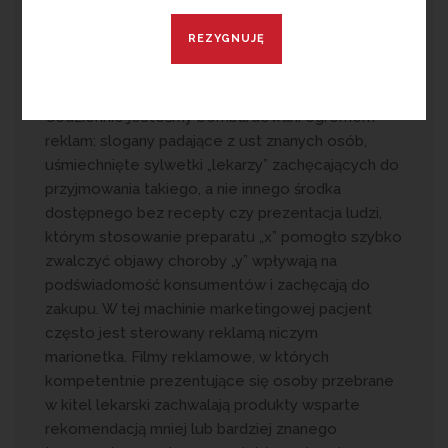
znaczenie dla powodzenia terapii. Co zatem
poza samymi substancjami czynnymi wpływa
na działanie leku?
Codziennie jesteśmy bombardowani ogromem
reklam: slogany padające z ust znanych osób,
uśmiechnięte sylwetki „lekarzy” zachęcających do
przyjmowania takiego, a nie innego środka
dostępnego bez recepty czy prezentacja ludzi,
którym stosowanie preparatu „x” pomogło szybko
zwalczyć objawy choroby „y” wpływają na
podświadomość konsumentów i zachęcają do
zakupu. W tej machinie marketingowej pacjent
często jest sterowany reklamą niczym
marionetka. Filmy reklamowe, w których
kompetentnie prezentujące się osoby przebrane
w kitel lekarski zachwalają produkty wsparte
rekomendacją mniej lub bardziej znanego