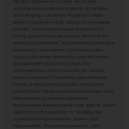
obcują z cierpieniem i bólem, ale przede
wszystkim biorą odpowiedzialność za zdrowie i
życie drugiego człowieka. Wspólnym celem
lekarza i pacjenta jest jak najszybsze pokonanie
choroby. Jeżeli lekarz okazuje współczucie i
troskę, pacjent czuje się pewniej. Rośnie w nim
wówczas przekonanie, że kompetencje lekarza w
połączeniu z szacunkiem i życzliwością, jaką
został przez niego obdarzony, będą skutkować
prowadzeniem skutecznej terapii. Aby
zoptymalizować proces powrotu do zdrowia,
bardzo ważne jest stworzenie odpowiedniego
klimatu w relacji lekarz–pacjent. Amerykański
chirurg Bernie Siegel przed przemówieniem, jakie
miał wygłosić na rozdaniu dyplomów
absolwentom akademii medycznej, zapytał dwóch
ciężko chorych pacjentów, co chcieliby, aby
przekazał młodym lekarzom. Jeden z nich
odpowiedział: „Proszę im powiedzieć, żeby