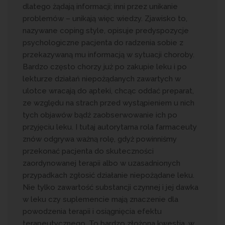
dlatego żądają informacji; inni przez unikanie
problemów – unikają więc wiedzy. Zjawisko to,
nazywane coping style, opisuje predyspozycje
psychologiczne pacjenta do radzenia sobie z
przekazywaną mu informacją w sytuacji choroby.
Bardzo często chorzy już po zakupie leku i po
lekturze działań niepożądanych zawartych w
ulotce wracają do apteki, chcąc oddać preparat,
ze względu na strach przed wystąpieniem u nich
tych objawów bądź zaobserwowanie ich po
przyjęciu leku. I tutaj autorytarna rola farmaceuty
znów odgrywa ważną rolę, gdyż powinniśmy
przekonać pacjenta do skuteczności
zaordynowanej terapii albo w uzasadnionych
przypadkach zgłosić działanie niepożądane leku.
Nie tylko zawartość substancji czynnej i jej dawka
w leku czy suplemencie mają znaczenie dla
powodzenia terapii i osiągnięcia efektu
terapeutycznego. To bardzo złożona kwestia, w