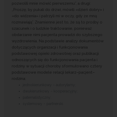
pozwolili mnie mówić pierwszemu”, a drugi:
„Proszę, by pukali do drzwi, mówili «dzień dobry» i
«do widzenia» i patrzyli mi w oczy, gdy ze mną
rozmawiają”. Znamienne jest to, że są to prośby o
szacunek i o ludzkie traktowanie, ponieważ
obdarzanie nimi pacjenta prowadzi do szybszego
wyzdrowienia. Na podstawie analizy dokumentów
dotyczących organizacji i funkcjonowania
podstawowej opieki zdrowotnej oraz publikacji
odnoszących się do funkcjonowania pacjenta i
rodziny w sytuacji choroby sformułowano cztery
podstawowe modele relacji lekarz–pacjent–
rodzina:
jednokierunkowy – autorytarny;
dwukierunkowy – kooperacyjny;
paternalistyczny;
systemowy – partnerski.