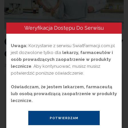
Weryfikacja Dostępu Do Serwisu
Czynniki nieswoiste w
Uwaga:
Korzystanie z serwisu SwiatFarmacji.com.pl
działaniu leków
jest dozwolone tylko dla
lekarzy, farmaceutów i
osób prowadzących zaopatrzenie w produkty
25 lipca 2024
przez
Magdalena Guźniczak
lecznicze
. Aby kontynuować, musisz musisz
potwierdzić poniższe oświadczenie.
D
ziałanie leków zależy nie tylko od
Oświadczam, że jestem lekarzem, farmaceutą
rodzajów i dawek substancji
lub osobą prowadzącą zaopatrzenie w produkty
czynnych w nich zawartych, ale jest też ściśle
lecznicze.
skorelowane z czynnikami psychologicznymi.
W wielu sytuacjach nastawienie pacjenta,
jego przekonania, poziom zaufania do lekarza
czy farmaceuty mają bardzo istotne