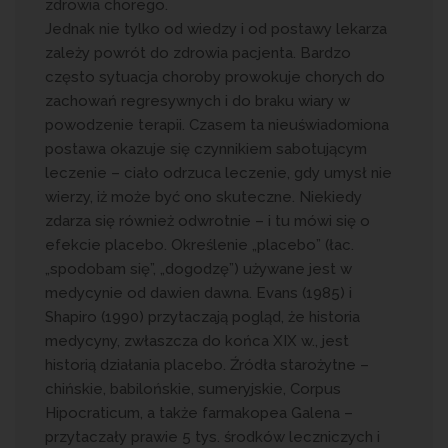
zdrowia chorego.
Jednak nie tylko od wiedzy i od postawy lekarza
zależy powrót do zdrowia pacjenta. Bardzo
często sytuacja choroby prowokuje chorych do
zachowań regresywnych i do braku wiary w
powodzenie terapii. Czasem ta nieuświadomiona
postawa okazuje się czynnikiem sabotującym
leczenie – ciało odrzuca leczenie, gdy umysł nie
wierzy, iż może być ono skuteczne. Niekiedy
zdarza się również odwrotnie – i tu mówi się o
efekcie placebo. Określenie „placebo” (łac.
„spodobam się”, „dogodzę”) używane jest w
medycynie od dawien dawna. Evans (1985) i
Shapiro (1990) przytaczają pogląd, że historia
medycyny, zwłaszcza do końca XIX w., jest
historią działania placebo. Źródła starożytne –
chińskie, babilońskie, sumeryjskie, Corpus
Hipocraticum, a także farmakopea Galena –
przytaczały prawie 5 tys. środków leczniczych i