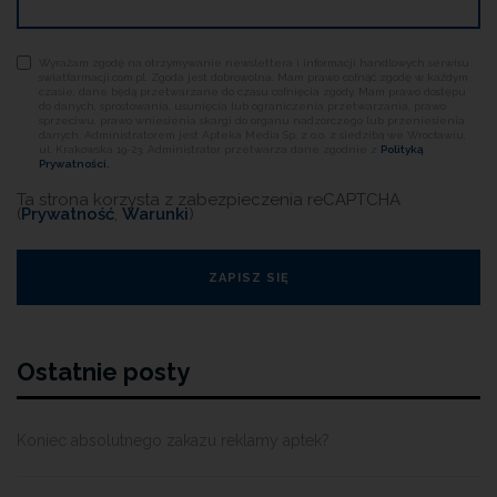
Wyrażam zgodę na otrzymywanie newslettera i informacji handlowych serwisu
swiatfarmacji.com.pl. Zgoda jest dobrowolna. Mam prawo cofnąć zgodę w każdym
czasie, dane będą przetwarzane do czasu cofnięcia zgody. Mam prawo dostępu
do danych, sprostowania, usunięcia lub ograniczenia przetwarzania, prawo
sprzeciwu, prawo wniesienia skargi do organu nadzorczego lub przeniesienia
danych. Administratorem jest Apteka Media Sp. z o.o. z siedzibą we Wrocławiu,
ul. Krakowska 19-23. Administrator przetwarza dane zgodnie z
Polityką
Prywatności.
Ta strona korzysta z zabezpieczenia reCAPTCHA
(
Prywatność
,
Warunki
)
Ostatnie posty
Koniec absolutnego zakazu reklamy aptek?