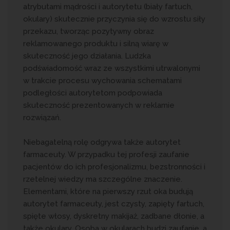
atrybutami mądrości i autorytetu (biały fartuch,
okulary) skutecznie przyczynia się do wzrostu siły
przekazu, tworząc pozytywny obraz
reklamowanego produktu i silną wiarę w
skuteczność jego działania. Ludzka
podświadomość wraz ze wszystkimi utrwalonymi
w trakcie procesu wychowania schematami
podległości autorytetom podpowiada
skuteczność prezentowanych w reklamie
rozwiązań.
Niebagatelną rolę odgrywa także autorytet
farmaceuty. W przypadku tej profesji zaufanie
pacjentów do ich profesjonalizmu, bezstronności i
rzetelnej wiedzy ma szczególne znaczenie.
Elementami, które na pierwszy rzut oka budują
autorytet farmaceuty, jest czysty, zapięty fartuch,
spięte włosy, dyskretny makijaż, zadbane dłonie, a
także okulary. Osoba w okularach budzi zaufanie, a