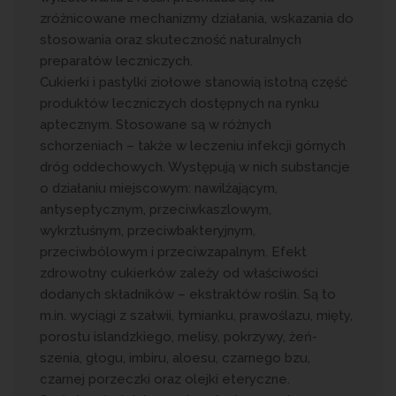
zróżnicowane mechanizmy działania, wskazania do
stosowania oraz skuteczność naturalnych
preparatów leczniczych.
Cukierki i pastylki ziołowe stanowią istotną część
produktów leczniczych dostępnych na rynku
aptecznym. Stosowane są w różnych
schorzeniach – także w leczeniu infekcji górnych
dróg oddechowych. Występują w nich substancje
o działaniu miejscowym: nawilżającym,
antyseptycznym, przeciwkaszlowym,
wykrztuśnym, przeciwbakteryjnym,
przeciwbólowym i przeciwzapalnym. Efekt
zdrowotny cukierków zależy od właściwości
dodanych składników – ekstraktów roślin. Są to
m.in. wyciągi z szałwii, tymianku, prawoślazu, mięty,
porostu islandzkiego, melisy, pokrzywy, żeń-
szenia, głogu, imbiru, aloesu, czarnego bzu,
czarnej porzeczki oraz olejki eteryczne.