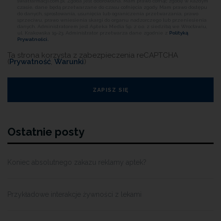
swiatfarmacji.com.pl. Zgoda jest dobrowolna. Mam prawo cofnąć zgodę w każdym
czasie, dane będą przetwarzane do czasu cofnięcia zgody. Mam prawo dostępu
do danych, sprostowania, usunięcia lub ograniczenia przetwarzania, prawo
sprzeciwu, prawo wniesienia skargi do organu nadzorczego lub przeniesienia
danych. Administratorem jest Apteka Media Sp. z o.o. z siedzibą we Wrocławiu,
ul. Krakowska 19-23. Administrator przetwarza dane zgodnie z
Polityką
Prywatności.
Ta strona korzysta z zabezpieczenia reCAPTCHA
(
Prywatność
,
Warunki
)
Ostatnie posty
Koniec absolutnego zakazu reklamy aptek?
Przykładowe interakcje żywności z lekami