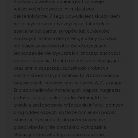
Szałwia od wieków ceniona jest za swoje
właściwości lecznicze, m.in. działanie
bakteriobójcze. Z tego powodu jest składnikiem
wielu wyrobów medycznych, np. tabletek do
ssania na ból gardła, syropów lub cukierków
ziołowych. Szałwia dezynfekuje błony śluzowe,
ale dzięki zawartości olejków eterycznych
jednocześnie nie wysusza ich, znosząc suchość i
uczucie drapania. Działa też delikatnie ściągająco
oraz zmniejsza przepuszczalność drobnych
naczyń krwionośnych. Szałwia to źródło kwasów
organicznych i witamin: m.in. witaminy A, C, z grupy
B oraz składników mineralnych: wapnia, magnezu,
potasu, żelaza, cynku i sodu. Ziołami, które
znajdują zastosowanie w leczeniu infekcji górnych
dróg oddechowych, są także tymianek i porost
islandzki. Tymianek działa przeciwzapalnie,
przeciwbakteryjnie oraz lekko wykrztuśnie.
Wyciągi z tymianku łagodzą przesuszone,