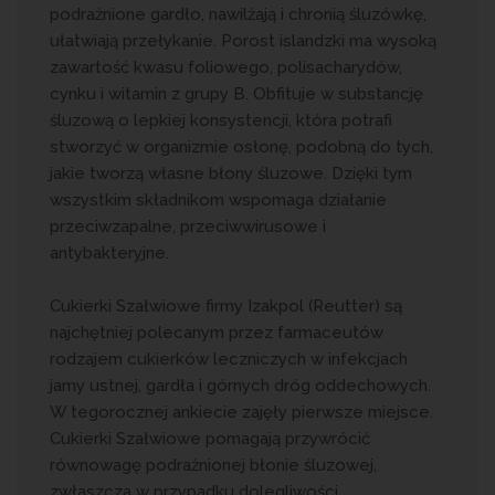
podrażnione gardło, nawilżają i chronią śluzówkę,
ułatwiają przełykanie. Porost islandzki ma wysoką
zawartość kwasu foliowego, polisacharydów,
cynku i witamin z grupy B. Obfituje w substancję
śluzową o lepkiej konsystencji, która potrafi
stworzyć w organizmie osłonę, podobną do tych,
jakie tworzą własne błony śluzowe. Dzięki tym
wszystkim składnikom wspomaga działanie
przeciwzapalne, przeciwwirusowe i
antybakteryjne.
Cukierki Szałwiowe firmy Izakpol (Reutter) są
najchętniej polecanym przez farmaceutów
rodzajem cukierków leczniczych w infekcjach
jamy ustnej, gardła i górnych dróg oddechowych.
W tegorocznej ankiecie zajęły pierwsze miejsce.
Cukierki Szałwiowe pomagają przywrócić
równowagę podrażnionej błonie śluzowej,
zwłaszcza w przypadku dolegliwości