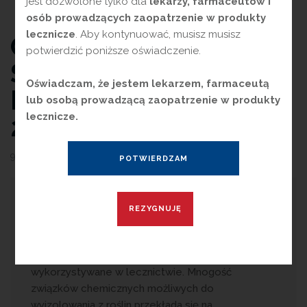
jest dozwolone tylko dla
lekarzy, farmaceutów i
osób prowadzących zaopatrzenie w produkty
lecznicze
. Aby kontynuować, musisz musisz
CUKIERKI
potwierdzić poniższe oświadczenie.
SZAŁWIOWE –
Oświadczam, że jestem lekarzem, farmaceutą
PRODUKT ROKU
lub osobą prowadzącą zaopatrzenie w produkty
lecznicze.
2024
9 maja 2024
przez
Magdalena Guźniczak
G
łównym powodem są unikatowe
składniki czynne w nich zawarte. Związki
te wywierają pozytywne efekty na organizm
ludzki, dlatego też surowce roślinne są szeroko
wykorzystywane w lecznictwie. Mnogość
związków chemicznych możliwych do
wyizolowania z roślin przekłada się na