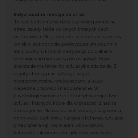
Indywidualna reakcja na stres
To, czy będziemy bardziej czy mniej podatni na
stres, zależy także od innych trwałych cech
osobowości. Mniej odporne na stresory są osoby
o niskiej samoocenie, podwyższonym poziomie
lęku, osoby, u których motywacja do unikania
dominuje nad motywacją do osiągnięć. Duże
znaczenie ma także tło sytuacyjne zdarzenia. Z
reguły stresują nas sytuacje nagłe,
nieprzewidywalne, wieloznaczne, a także
niepewne czasowo i nieodwracalne. W
psychologii wyróżnia się też odrębną grupę tzw.
sytuacji trudnych, które dla większości z nas są
stresogenne. Należą do nich sytuacje zagrożenia,
deprywacji, czyli braku czegoś istotnego, sytuacje
przeciążenia (np. nadmiarem obowiązków,
hałasem), zakłócenia, np. gdy ktoś nam ciągle