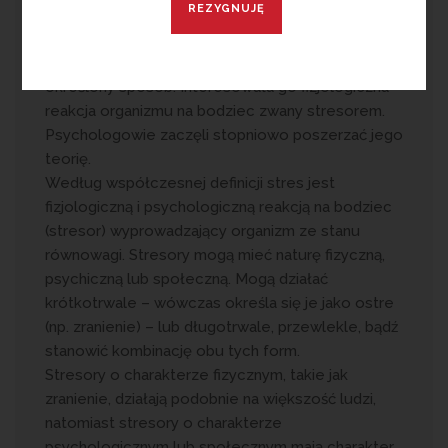
XX wieku. Hans Selye stwierdził, że organizm (nie
tylko człowieka) reaguje na występowanie
czynników zakłócających jego równowagę w
określony sposób. Interesowała go fizjologiczna
reakcja organizmu na bodziec zwany stresorem.
Psychologowie zaczęli stopniowo poszerzać jego
teorię.
Według współczesnej definicji stres jest
fizjologiczną i psychologiczną reakcją na bodziec
(stresor) wyprowadzający organizm ze stanu
równowagi. Stresory mogą mieć naturę fizyczną,
psychiczną lub społeczną. Mogą działać
krótkotrwale – wówczas określa się je jako ostre
(np. zranienie) – lub długotrwale, przewlekle, bądź
stanowić kombinację obu tych form.
Stresory o charakterze fizycznym, takie jak
zranienie, działają podobnie na większość ludzi,
natomiast stresory o charakterze
psychologicznym lub społecznym mają charakter