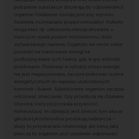
potrzebne substancje docierają do odpowiednich
organów. Osłabione zostają procesy wzrostu,
trawienia, rozmnażania (popęd seksualny). Kobiety
mogą mieć np. zaburzenia miesiączkowania, u
mężczyzn spada poziom testosteronu i ilość
wytwarzanego nasienia. Organizm nie może sobie
pozwolić na marnowanie energii na
podtrzymywanie tych funkcji, gdy w grę wchodzi
przetrwanie. Ponieważ w sytuacji stresu energia
nie jest magazynowana, zaczyna brakować rezerw
energetycznych do naprawy uszkodzonych
komórek i tkanek. Subiektywnie organizm zaczyna
odczuwać zmęczenie. Gdy przedłuża się działanie
stresora, kortyzol pozwala przywrócić
homeostazę. Im silniejszy jest stresor, tym więcej
glikokortykosteroidów produkują nadnercza –
służy to przywracaniu równowagi, ale ceną, jaką
płaci za to organizm, jest obniżenie odporności