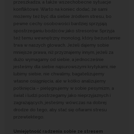
przeszkadza, a także wszechobecne sytuacje
konfliktowe. Warto na koniec dodać, że sami
możemy też być dla siebie źródłem stresu, bo
pewne cechy osobowości bardziej sprzyjają
spostrzeganiu bodźców jako stresorów. Sprzyja
też temu wewnętrzny monolog, który bezustannie
trwa w naszych głowach. Jeżeli dajemy sobie
mniejsze prawa, niż przyznajemy innym, jeżeli za
dużo wymagamy od siebie, a jednocześnie
jesteśmy dla siebie najsurowszymi krytykami, nie
lubimy siebie, nie chwalimy, bagatelizujemy
własne osiągnięcia, ale w kółko analizujemy
potknięcia – pielęgnujemy w sobie pesymizm, a
świat i ludzi postrzegamy jako nieprzyjaznych i
zagrażających, jesteśmy wówczas na dobrej
drodze do tego, aby stać się ofiarami stresu
przewlekłego.
Umiejętność radzenia sobie ze stresem