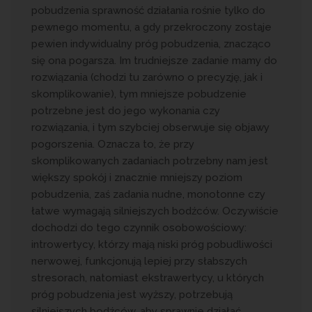
pobudzenia sprawność działania rośnie tylko do
pewnego momentu, a gdy przekroczony zostaje
pewien indywidualny próg pobudzenia, znacząco
się ona pogarsza. Im trudniejsze zadanie mamy do
rozwiązania (chodzi tu zarówno o precyzję, jak i
skomplikowanie), tym mniejsze pobudzenie
potrzebne jest do jego wykonania czy
rozwiązania, i tym szybciej obserwuje się objawy
pogorszenia. Oznacza to, że przy
skomplikowanych zadaniach potrzebny nam jest
większy spokój i znacznie mniejszy poziom
pobudzenia, zaś zadania nudne, monotonne czy
łatwe wymagają silniejszych bodźców. Oczywiście
dochodzi do tego czynnik osobowościowy:
introwertycy, którzy mają niski próg pobudliwości
nerwowej, funkcjonują lepiej przy słabszych
stresorach, natomiast ekstrawertycy, u których
próg pobudzenia jest wyższy, potrzebują
silniejszych bodźców, aby sprawnie działać.