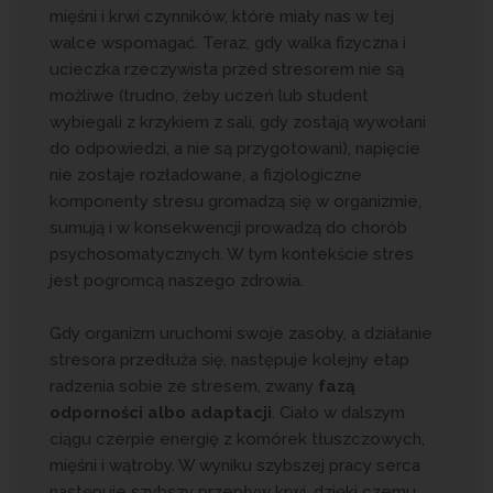
mięśni i krwi czynników, które miały nas w tej
walce wspomagać. Teraz, gdy walka fizyczna i
ucieczka rzeczywista przed stresorem nie są
możliwe (trudno, żeby uczeń lub student
wybiegali z krzykiem z sali, gdy zostają wywołani
do odpowiedzi, a nie są przygotowani), napięcie
nie zostaje rozładowane, a fizjologiczne
komponenty stresu gromadzą się w organizmie,
sumują i w konsekwencji prowadzą do chorób
psychosomatycznych. W tym kontekście stres
jest pogromcą naszego zdrowia.
Gdy organizm uruchomi swoje zasoby, a działanie
stresora przedłuża się, następuje kolejny etap
radzenia sobie ze stresem, zwany
fazą
odporności albo adaptacji
. Ciało w dalszym
ciągu czerpie energię z komórek tłuszczowych,
mięśni i wątroby. W wyniku szybszej pracy serca
następuje szybszy przepływ krwi, dzięki czemu