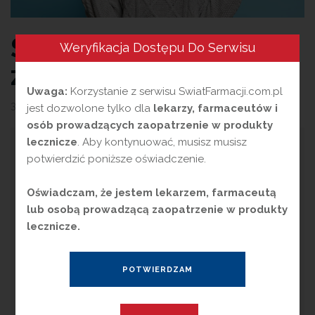
Stres pogromcą
Weryfikacja Dostępu Do Serwisu
zdrowia
Uwaga:
Korzystanie z serwisu SwiatFarmacji.com.pl
3 marca 2026
przez
Magdalena Guźniczak
jest dozwolone tylko dla
lekarzy, farmaceutów i
osób prowadzących zaopatrzenie w produkty
lecznicze
. Aby kontynuować, musisz musisz
W
iększość ludzi kojarzy stres z
potwierdzić poniższe oświadczenie.
negatywnymi emocjami. Możemy
spotkać się też ze stwierdzeniem, że bez
Oświadczam, że jestem lekarzem, farmaceutą
stresu nie ma życia, że towarzyszy nam
lub osobą prowadzącą zaopatrzenie w produkty
nieustannie, a co więcej – istnieje stres
lecznicze.
korzystny, który nas pobudza i dzięki któremu
osiągamy lepsze wyniki. Ale czy nie jest on
również pogromcą zdrowia?
Koncepcja stresu pochodzi z pierwszej połowy