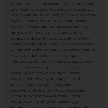
Ważne znaczenie ma umiejętność radzenia sobie
ze stresem w sposób, który pozwala ograniczyć
jego negatywne skutki (ruch, techniki relaksacyjne
czy też farmakoterapia). W celu złagodzenia
napięcia nerwowego oraz uczucia niepokoju
można zastosować preparat zapewniający
skojarzone działanie kwasu izowalerianowego
(stanowiącego, obok kwasu walerianowego oraz
walepotriatów, jeden z podstawowych składników
wyciągu z korzenia kozłka lekarskiego –
Valerianae radix
) i mentolu. Oprócz klasycznego
działania wywiera on, przez zawartość mentolu,
wpływ na receptory zimna dając uczucie
świeżości i hiperwentylacji. Optymalny efekt
działania występuje po 2–4 tygodniach
stosowania, dlatego tego typu preparat nie
powinien być stosowany doraźnie. Jeżeli
dolegliwości utrzymują się lub nasilają po 2
tygodniach stosowania, należy zwrócić się do