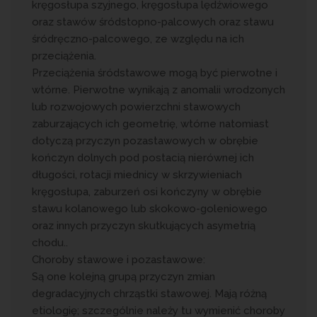
kręgosłupa szyjnego, kręgosłupa lędźwiowego
oraz stawów śródstopno-palcowych oraz stawu
śródręczno-palcowego, ze względu na ich
przeciążenia.
Przeciążenia śródstawowe mogą być pierwotne i
wtórne. Pierwotne wynikają z anomalii wrodzonych
lub rozwojowych powierzchni stawowych
zaburzających ich geometrię, wtórne natomiast
dotyczą przyczyn pozastawowych w obrębie
kończyn dolnych pod postacią nierównej ich
długości, rotacji miednicy w skrzywieniach
kręgosłupa, zaburzeń osi kończyny w obrębie
stawu kolanowego lub skokowo-goleniowego
oraz innych przyczyn skutkujących asymetrią
chodu..
Choroby stawowe i pozastawowe:
Są one kolejną grupą przyczyn zmian
degradacyjnych chrząstki stawowej. Mają różną
etiologię; szczególnie należy tu wymienić choroby