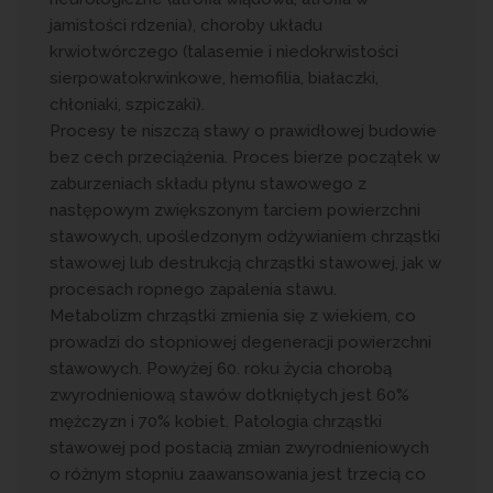
jamistości rdzenia), choroby układu
krwiotwórczego (talasemie i niedokrwistości
sierpowatokrwinkowe, hemofilia, białaczki,
chłoniaki, szpiczaki).
Procesy te niszczą stawy o prawidłowej budowie
bez cech przeciążenia. Proces bierze początek w
zaburzeniach składu płynu stawowego z
następowym zwiększonym tarciem powierzchni
stawowych, upośledzonym odżywianiem chrząstki
stawowej lub destrukcją chrząstki stawowej, jak w
procesach ropnego zapalenia stawu.
Metabolizm chrząstki zmienia się z wiekiem, co
prowadzi do stopniowej degeneracji powierzchni
stawowych. Powyżej 60. roku życia chorobą
zwyrodnieniową stawów dotkniętych jest 60%
mężczyzn i 70% kobiet. Patologia chrząstki
stawowej pod postacią zmian zwyrodnieniowych
o różnym stopniu zaawansowania jest trzecią co