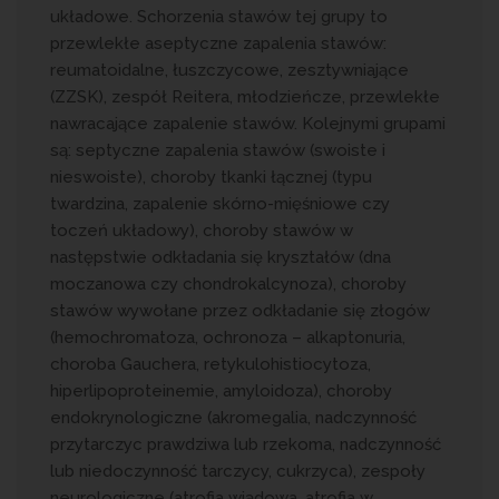
układowe. Schorzenia stawów tej grupy to
przewlekłe aseptyczne zapalenia stawów:
reumatoidalne, łuszczycowe, zesztywniające
(ZZSK), zespół Reitera, młodzieńcze, przewlekłe
nawracające zapalenie stawów. Kolejnymi grupami
są: septyczne zapalenia stawów (swoiste i
nieswoiste), choroby tkanki łącznej (typu
twardzina, zapalenie skórno-mięśniowe czy
toczeń układowy), choroby stawów w
następstwie odkładania się kryształów (dna
moczanowa czy chondrokalcynoza), choroby
stawów wywołane przez odkładanie się złogów
(hemochromatoza, ochronoza – alkaptonuria,
choroba Gauchera, retykulohistiocytoza,
hiperlipoproteinemie, amyloidoza), choroby
endokrynologiczne (akromegalia, nadczynność
przytarczyc prawdziwa lub rzekoma, nadczynność
lub niedoczynność tarczycy, cukrzyca), zespoły
neurologiczne (atrofia wiądowa, atrofia w