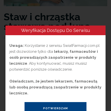
Staw i chrząstka
stawowa pod lupą
Weryfikacja Dostępu Do Serwisu
2 września 2025
przez
Magdalena Guźniczak
Uwaga:
Korzystanie z serwisu SwiatFarmacji.com.pl
jest dozwolone tylko dla
lekarzy, farmaceutów i
S
taw
(łac.
articulatio
) jest ruchomych
osób prowadzących zaopatrzenie w produkty
połączeniem składników
szkieletu
.
lecznicze
. Aby kontynuować, musisz musisz
Poszczególne stawy różnią się spełnianymi
potwierdzić poniższe oświadczenie.
funkcjami biologicznymi, mają odmienną
budowę oraz charakterystyczną dla siebie
Oświadczam, że jestem lekarzem, farmaceutą
ruchomość. Największym problemem
lub osobą prowadzącą zaopatrzenie w produkty
mechanicznym jest tarcie, które wspomaga
lecznicze.
odporna na ścieranie chrząstka szklista.
Niestety powstające z czasem zmiany jej
struktury uszkadzają ruchomość stawu i