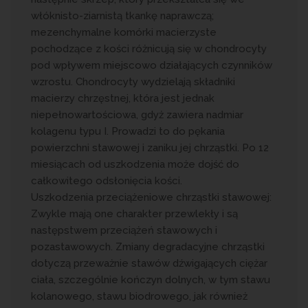
włóknisto-ziarnistą tkankę naprawczą;
mezenchymalne komórki macierzyste
pochodzące z kości różnicują się w chondrocyty
pod wpływem miejscowo działających czynników
wzrostu. Chondrocyty wydzielają składniki
macierzy chrzęstnej, która jest jednak
niepełnowartościowa, gdyż zawiera nadmiar
kolagenu typu I. Prowadzi to do pękania
powierzchni stawowej i zaniku jej chrząstki. Po 12
miesiącach od uszkodzenia może dojść do
całkowitego odsłonięcia kości.
Uszkodzenia przeciążeniowe chrząstki stawowej:
Zwykle mają one charakter przewlekły i są
następstwem przeciążeń stawowych i
pozastawowych. Zmiany degradacyjne chrząstki
dotyczą przeważnie stawów dźwigających ciężar
ciała, szczególnie kończyn dolnych, w tym stawu
kolanowego, stawu biodrowego, jak również