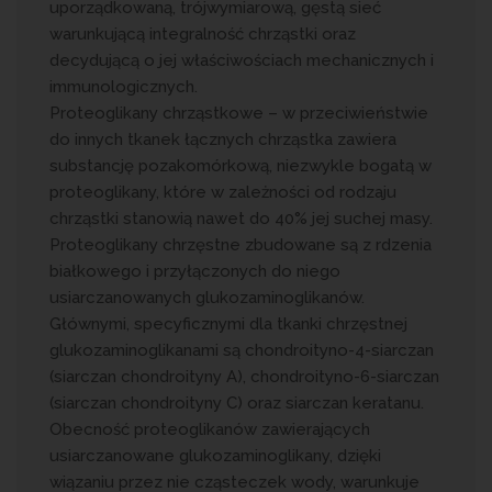
uporządkowaną, trójwymiarową, gęstą sieć
warunkującą integralność chrząstki oraz
decydującą o jej właściwościach mechanicznych i
immunologicznych.
Proteoglikany chrząstkowe – w przeciwieństwie
do innych tkanek łącznych chrząstka zawiera
substancję pozakomórkową, niezwykle bogatą w
proteoglikany, które w zależności od rodzaju
chrząstki stanowią nawet do 40% jej suchej masy.
Proteoglikany chrzęstne zbudowane są z rdzenia
białkowego i przyłączonych do niego
usiarczanowanych glukozaminoglikanów.
Głównymi, specyficznymi dla tkanki chrzęstnej
glukozaminoglikanami są chondroityno-4-siarczan
(siarczan chondroityny A), chondroityno-6-siarczan
(siarczan chondroityny C) oraz siarczan keratanu.
Obecność proteoglikanów zawierających
usiarczanowane glukozaminoglikany, dzięki
wiązaniu przez nie cząsteczek wody, warunkuje