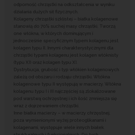
odporność chrząstki na odkształcenia w wyniku
działania dużych sił fizycznych.
Kolageny chrząstki szklistej – białka kolagenowe
stanowią do 70% suchej masy chrząstki. Tworzą
one włókna, w których dominującym i
jednocześnie specyficznym typem kolagenu jest
kolagen typu II. Innymi charakterystycznymi dla
chrząstki typami kolagenu jest kolagen włóknisty
(typu XI) oraz kolagen typu XI.
Dystrybucja, grubość i typ włókien kolagenowych
zależą od obszaru i rodzaju chrząstki. Włókna
kolagenowe typu II występują w macierzy. Włókna
kolagenu typu I i III najczęściej są zlokalizowane
pod warstwą ochrzęstnej i ich ilość zmniejsza się
wraz z dojrzewaniem chrząstki.
Inne białka macierzy – w macierzy chrzęstnej,
poza wymienionymi wyżej proteoglikanami i
kolagenami, występuje wiele innych białek
strukturalnych i funkcjonalnych. Do tych