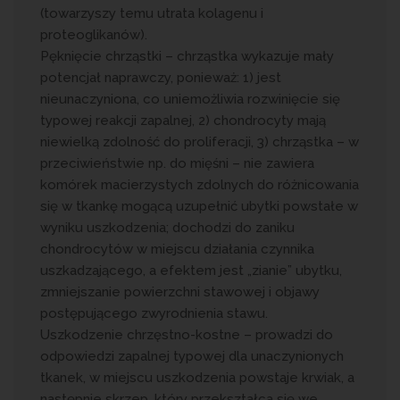
(towarzyszy temu utrata kolagenu i
proteoglikanów).
Pęknięcie chrząstki – chrząstka wykazuje mały
potencjał naprawczy, ponieważ: 1) jest
nieunaczyniona, co uniemożliwia rozwinięcie się
typowej reakcji zapalnej, 2) chondrocyty mają
niewielką zdolność do proliferacji, 3) chrząstka – w
przeciwieństwie np. do mięśni – nie zawiera
komórek macierzystych zdolnych do różnicowania
się w tkankę mogącą uzupełnić ubytki powstałe w
wyniku uszkodzenia; dochodzi do zaniku
chondrocytów w miejscu działania czynnika
uszkadzającego, a efektem jest „zianie” ubytku,
zmniejszanie powierzchni stawowej i objawy
postępującego zwyrodnienia stawu.
Uszkodzenie chrzęstno-kostne – prowadzi do
odpowiedzi zapalnej typowej dla unaczynionych
tkanek, w miejscu uszkodzenia powstaje krwiak, a
następnie skrzep, który przekształca się we