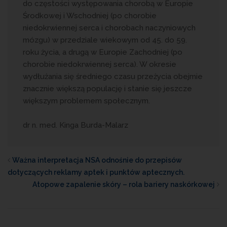
do częstości występowania chorobą w Europie
Środkowej i Wschodniej (po chorobie
niedokrwiennej serca i chorobach naczyniowych
mózgu) w przedziale wiekowym od 45. do 59.
roku życia, a drugą w Europie Zachodniej (po
chorobie niedokrwiennej serca). W okresie
wydłużania się średniego czasu przeżycia obejmie
znacznie większą populację i stanie się jeszcze
większym problemem społecznym.
dr n. med. Kinga Burda-Malarz
Ważna interpretacja NSA odnośnie do przepisów
dotyczących reklamy aptek i punktów aptecznych.
Atopowe zapalenie skóry – rola bariery naskórkowej