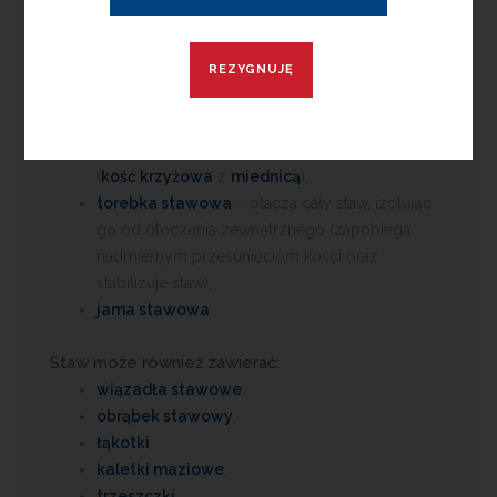
powodują dolegliwości bólowe.
Typowymi elementami stawu są:
powierzchnia stawowa
– główka (część
wypukła) i panewka stawowa (część wklęsła);
bywają także powierzchnie stawowe płaskie
(
kość krzyżowa
z
miednicą
),
torebka stawowa
– otacza cały staw, izolując
go od otoczenia zewnętrznego (zapobiega
nadmiernym przesunięciom kości oraz
stabilizuje staw),
jama stawowa
.
Staw może również zawierać:
wiązadła stawowe
,
obrąbek stawowy
,
łąkotki
,
kaletki maziowe
,
trzeszczki
,