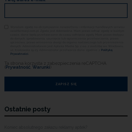
Wyrażam zgodę na otrzymywanie newslettera i informacji handlowych serwisu
swiatfarmacji.com.pl. Zgoda jest dobrowolna. Mam prawo cofnąć zgodę w każdym
czasie, dane będą przetwarzane do czasu cofnięcia zgody. Mam prawo dostępu
do danych, sprostowania, usunięcia lub ograniczenia przetwarzania, prawo
sprzeciwu, prawo wniesienia skargi do organu nadzorczego lub przeniesienia
danych. Administratorem jest Apteka Media Sp. z o.o. z siedzibą we Wrocławiu,
ul. Krakowska 19-23. Administrator przetwarza dane zgodnie z
Polityką
Prywatności.
Ta strona korzysta z zabezpieczenia reCAPTCHA
(
Prywatność
,
Warunki
)
Ostatnie posty
Koniec absolutnego zakazu reklamy aptek?