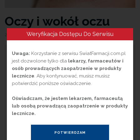
Oczy i wokół oczu
Weryfikacja Dostępu Do Serwisu
29 maja 2026
przez
Magdalena Guźniczak
D
Uwaga:
Korzystanie z serwisu SwiatFarmacji.com.pl
elikatna i wrażliwa skóra wokół oczu
jest dozwolone tylko dla
lekarzy, farmaceutów i
codziennie intensywnie „pracuje”.
osób prowadzących zaopatrzenie w produkty
Oczy wyrażają różne stany emocjonalne, a dla
lecznicze
. Aby kontynuować, musisz musisz
ich pokazania muszą być w nieustannym
potwierdzić poniższe oświadczenie.
ruchu. Radość, śmiech, smutek, płacz,
marszczenie brwi, mruganie, mrużenie przed
Oświadczam, że jestem lekarzem, farmaceutą
intensywnym światłem to tylko niektóre z
lub osobą prowadzącą zaopatrzenie w produkty
aktywności oczu i skóry wokół nich.
lecznicze.
Oczy to najbardziej ekspresyjna część naszej
twarzy. Bogactwo mimiki zależy od cech