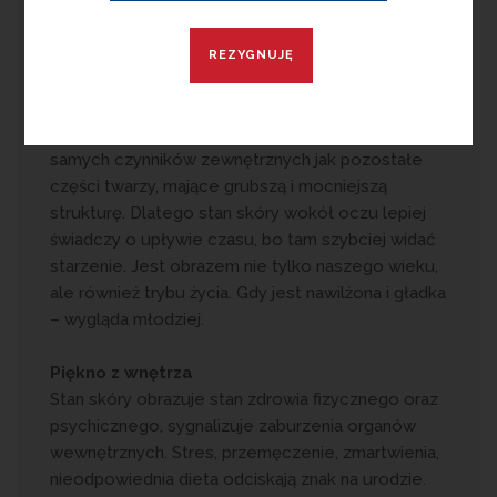
charakteru, odzwierciedla ona naszą osobowość.
Ciągły ruch pozostawia ślady w postaci drobnych
zmarszczek w cienkiej i przeważnie suchej tkance.
Nie przestajemy jednak uśmiechać się czy mrużyć
oczu mimo ryzyka powstania kurzych łapek. Skóra
wokół oczu jest narażona na działanie takich
samych czynników zewnętrznych jak pozostałe
części twarzy, mające grubszą i mocniejszą
strukturę. Dlatego stan skóry wokół oczu lepiej
świadczy o upływie czasu, bo tam szybciej widać
starzenie. Jest obrazem nie tylko naszego wieku,
ale również trybu życia. Gdy jest nawilżona i gładka
– wygląda młodziej.
Piękno z wnętrza
Stan skóry obrazuje stan zdrowia fizycznego oraz
psychicznego, sygnalizuje zaburzenia organów
wewnętrznych. Stres, przemęczenie, zmartwienia,
nieodpowiednia dieta odciskają znak na urodzie.