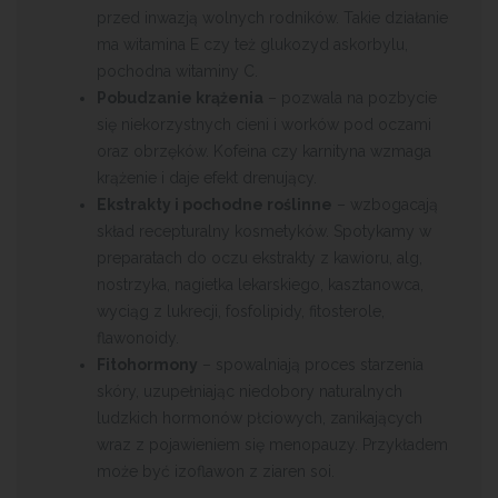
przed inwazją wolnych rodników. Takie działanie
ma witamina E czy też glukozyd askorbylu,
pochodna witaminy C.
Pobudzanie krążenia
– pozwala na pozbycie
się niekorzystnych cieni i worków pod oczami
oraz obrzęków. Kofeina czy karnityna wzmaga
krążenie i daje efekt drenujący.
Ekstrakty i pochodne roślinne
– wzbogacają
skład recepturalny kosmetyków. Spotykamy w
preparatach do oczu ekstrakty z kawioru, alg,
nostrzyka, nagietka lekarskiego, kasztanowca,
wyciąg z lukrecji, fosfolipidy, fitosterole,
flawonoidy.
Fitohormony
– spowalniają proces starzenia
skóry, uzupełniając niedobory naturalnych
ludzkich hormonów płciowych, zanikających
wraz z pojawieniem się menopauzy. Przykładem
może być izoflawon z ziaren soi.