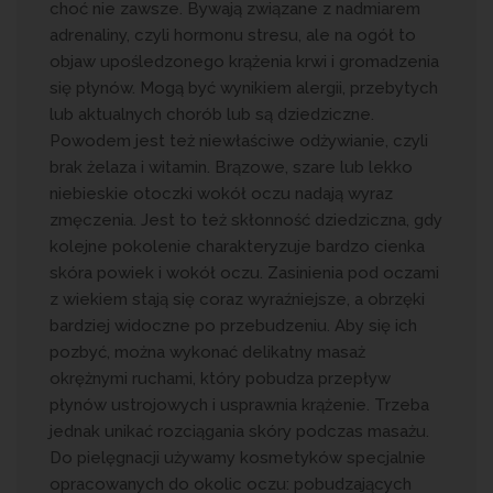
choć nie zawsze. Bywają związane z nadmiarem
adrenaliny, czyli hormonu stresu, ale na ogół to
objaw upośledzonego krążenia krwi i gromadzenia
się płynów. Mogą być wynikiem alergii, przebytych
lub aktualnych chorób lub są dziedziczne.
Powodem jest też niewłaściwe odżywianie, czyli
brak żelaza i witamin. Brązowe, szare lub lekko
niebieskie otoczki wokół oczu nadają wyraz
zmęczenia. Jest to też skłonność dziedziczna, gdy
kolejne pokolenie charakteryzuje bardzo cienka
skóra powiek i wokół oczu. Zasinienia pod oczami
z wiekiem stają się coraz wyraźniejsze, a obrzęki
bardziej widoczne po przebudzeniu. Aby się ich
pozbyć, można wykonać delikatny masaż
okrężnymi ruchami, który pobudza przepływ
płynów ustrojowych i usprawnia krążenie. Trzeba
jednak unikać rozciągania skóry podczas masażu.
Do pielęgnacji używamy kosmetyków specjalnie
opracowanych do okolic oczu: pobudzających