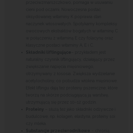
przeciwzmarszczkowo, pomaga w usuwaniu
cieni pod oczami. Nowoczesna postać
oksydowanej witaminy K poprawia stan
naczynek włosowatych. Spotykamy kompleksy
owocowych ekstraktów bogatych w witaminę C
w połączeniu z witaminą E czy folacynę oraz
klasyczne postaci witaminy A, E i C.
Składniki liftingujące
– przykładem jest
naturalny czynnik liftingujący, działający przez
zwiększanie napięcia mięśniowego,
otrzymywany z łososia. Zwiększa wydzielanie
acetylocholiny, co pobudza włókna mięśniowe.
Efekt liftingu dają też proteiny pszeniczne, które
tworzą na skórze podciągającą ją warstwę,
utrzymującą się przez 10–12 godzin.
Proteiny
– służą też jako składniki odżywcze i
budulcowe, np. kolagen, elastyna, proteiny soi
czy mleka.
Substancje przeciwrodnikowe
– chronią