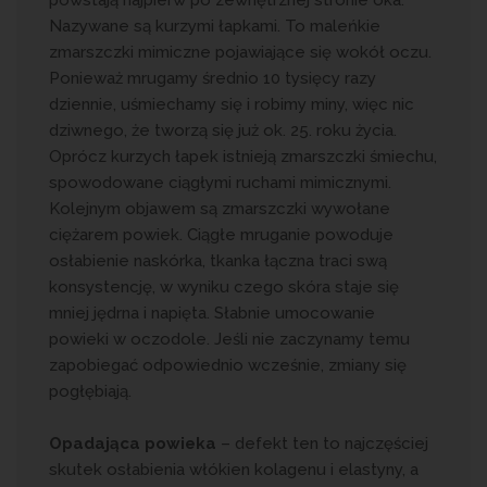
powstają najpierw po zewnętrznej stronie oka.
Nazywane są kurzymi łapkami. To maleńkie
zmarszczki mimiczne pojawiające się wokół oczu.
Ponieważ mrugamy średnio 10 tysięcy razy
dziennie, uśmiechamy się i robimy miny, więc nic
dziwnego, że tworzą się już ok. 25. roku życia.
Oprócz kurzych łapek istnieją zmarszczki śmiechu,
spowodowane ciągłymi ruchami mimicznymi.
Kolejnym objawem są zmarszczki wywołane
ciężarem powiek. Ciągłe mruganie powoduje
osłabienie naskórka, tkanka łączna traci swą
konsystencję, w wyniku czego skóra staje się
mniej jędrna i napięta. Słabnie umocowanie
powieki w oczodole. Jeśli nie zaczynamy temu
zapobiegać odpowiednio wcześnie, zmiany się
pogłębiają.
Opadająca powieka
– defekt ten to najczęściej
skutek osłabienia włókien kolagenu i elastyny, a