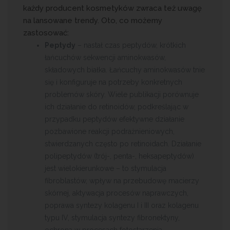
każdy producent kosmetyków zwraca też uwagę
na lansowane trendy. Oto, co możemy
zastosować:
Peptydy
– nastał czas peptydów, krótkich
łańcuchów sekwencji aminokwasów,
składowych białka. Łańcuchy aminokwasów tnie
się i konfiguruje na potrzeby konkretnych
problemów skóry. Wiele publikacji porównuje
ich działanie do retinoidów, podkreślając w
przypadku peptydów efektywne działanie
pozbawione reakcji podrażnieniowych,
stwierdzanych często po retinoidach. Działanie
polipeptydów (trój-, penta-, heksapeptydów)
jest wielokierunkowe – to stymulacja
fibroblastów, wpływ na przebudowę macierzy
skórnej, aktywacja procesów naprawczych,
poprawa syntezy kolagenu I i III oraz kolagenu
typu IV, stymulacja syntezy fibronektyny,