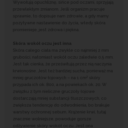
Wywołują opuchliznę, sińce pod oczami, sprzyjają
przewlekłym zmianom. Jeśli organizm pracuje
sprawnie, to dopisuje nam zdrowie, a gdy mamy
pozytywne nastawienie do życia, wtedy skóra
promienieje, jest zdrowa i piękna.
Skóra wokół oczu jest inna
Skóra całego ciała ma zwykle co najmniej 2 mm
grubości, natomiast wokół oczu zaledwie 0,5 mm.
Jest tak cienka, że prześwitują przez nią naczynia
krwionośne. Jest też bardziej sucha, ponieważ ma
2
mniej gruczołów łojowych – na 1 cm
skóry
przypada ich ok. 800, a na powiekach ok. 20. W
związku z tym nieliczne gruczoły łojowe
dostarczają mniej substancji tłuszczowych, co
zwiększa tendencję do odwodnienia, bo brakuje
warstwy ochronnej sebum. Krążenie krwi, tutaj
znacznie wolniejsze, powoduje gorsze
odżywienie skóry wokół oczu. Jest ona