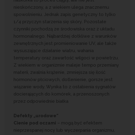
naskórka to proces ciągły, ale nie jest
nieskończony, a z wiekiem ulega znacznemu
spowolnieniu. Jednak zapis genetyczny to tylko
1/4 przyczyn starzenia się skóry. Pozostałe
czynniki pochodzą ze środowiska oraz z układu
hormonalnego. Najbardziej dotkliwe z warunków
zewnętrznych jest promieniowanie UV, ale także
wysuszające działanie wiatru, wahania
temperatury oraz zawartość wilgoci w powietrzu.
Z wiekiem w organizmie maleje tempo przemiany
materii, zwalnia krążenie, zmniejsza się ilość
hormonów płciowych, dotlenienie, gorsze jest
wiązanie wody. Wynika to z osłabienia sygnałów
docierających do komórek, a przenoszonych
przez odpowiednie białka
Defekty „urodowe”
Cienie pod oczami
– mogą być efektem
nieprzespanej nocy lub wyczerpania organizmu,