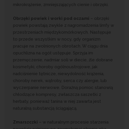
mikrokrążenie, zmniejszających cienie i obrzęki.
Obrzęki powiek i worki pod oczami
– obrzęki
powiek powstają zwykle z nagromadzenia limfy w
przestrzeniach międzykomórkowych. Następuje
to przede wszystkim w nocy, gdy organizm
pracuje na zwolnionych obrotach. W ciągu dnia
opuchlizna na ogół ustępuje. Sprzyja im
przemęczenie, nadmiar soli w diecie, źle dobrane
kosmetyki, choroby ogólnoustrojowe, jak
nadciśnienie tętnicze, niewydolność krążenia,
choroby nerek, wątroby, serca czy alergie, lub
wyczerpanie nerwowe. Doraźną pomoc stanowią
chłodzące kompresy, zwłaszcza saszetki z
herbaty, ponieważ tanina w niej zawarta jest
naturalną substancją ściągającą.
Zmarszczki
– w naturalnym procesie starzenia