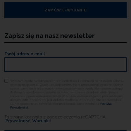
ZAMÓW E-WYDANIE
Zapisz się na nasz newsletter
Twój adres e-mail
Wyrażam zgodę na otrzymywanie newslettera i informacji handlowych serwisu
swiatfarmacji.com.pl. Zgoda jest dobrowolna. Mam prawo cofnąć zgodę w każdym
czasie, dane będą przetwarzane do czasu cofnięcia zgody. Mam prawo dostępu
do danych, sprostowania, usunięcia lub ograniczenia przetwarzania, prawo
sprzeciwu, prawo wniesienia skargi do organu nadzorczego lub przeniesienia
danych. Administratorem jest Apteka Media Sp. z o.o. z siedzibą we Wrocławiu,
ul. Krakowska 19-23. Administrator przetwarza dane zgodnie z
Polityką
Prywatności.
Ta strona korzysta z zabezpieczenia reCAPTCHA
(
Prywatność
,
Warunki
)