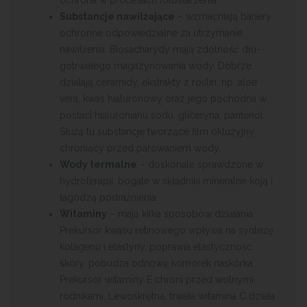
ochrona w procesach fotostarzenia.
Substancje nawilżające
– wzmacniają bariery
ochronne odpowiedzialne za utrzymanie
nawilżenia. Biosacharydy mają zdolność dłu­
gotrwałego magazynowania wody. Dobrze
działają ceramidy, ekstrakty z roślin, np. aloe
vera, kwas hialuronowy oraz jego pochodna w
postaci hialuronianu sodu, gliceryna, pantenol.
Służą tu substancje tworzące film okluzyjny
chroniący przed parowaniem wody.
Wody termalne
– doskonale sprawdzone w
hydroterapii; bogate w składniki mineralne koją i
łagodzą podrażnienia.
Witaminy
– mają kilka sposobów działania.
Prekursor kwasu retinowego wpływa na syntezę
kolagenu i elastyny, poprawia elastyczność
skóry, pobudza odnowę komórek naskórka.
Prekursor witaminy E chroni przed wolnymi
rodnikami. Lewoskrętna, trwała witamina C działa