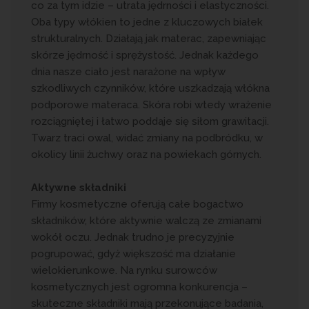
co za tym idzie – utrata jędrności i elastyczności.
Oba typy włókien to jedne z kluczowych białek
strukturalnych. Działają jak materac, zapewniając
skórze jędrność i sprężystość. Jednak każdego
dnia nasze ciało jest narażone na wpływ
szkodliwych czynników, które uszkadzają włókna
podporowe materaca. Skóra robi wtedy wrażenie
rozciągniętej i łatwo poddaje się siłom grawitacji.
Twarz traci owal, widać zmiany na podbródku, w
okolicy linii żuchwy oraz na powiekach górnych.
Aktywne składniki
Firmy kosmetyczne oferują całe bogactwo
składników, które aktywnie walczą ze zmianami
wokół oczu. Jednak trudno je precyzyjnie
pogrupować, gdyż większość ma działanie
wielokierunkowe. Na rynku surowców
kosmetycznych jest ogromna konkurencja –
skuteczne składniki mają przekonujące badania,