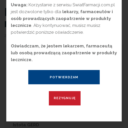
Uwaga:
Korzystanie z serwisu SwiatFarmacji.com.pl
Nauka i natura kontra
jest dozwolone tylko dla
lekarzy, farmaceutów i
osób prowadzących zaopatrzenie w produkty
refluks
lecznicze
. Aby kontynuować, musisz musisz
potwierdzić poniższe oświadczenie.
26 kwietnia 2023
przez
Magdalena Guźniczak
Oświadczam, że jestem lekarzem, farmaceutą
C
lub osobą prowadzącą zaopatrzenie w produkty
zęstość występowania GERD (ang.
lecznicze.
Gastroesophageal Reflux Disease),
czyli choroby refluksowej przełyku to około
15–25 proc. wśród całej populacji krajów
rozwiniętych [1]. W Polsce z tym problemem
może się zmagać nawet 40 proc. osób [2].
Choroba ta znacząco obniża jakość życia
pacjentów, przyczyniając się do ich gorszego
funkcjonowania w wielu sferach życia.
Istota GERD