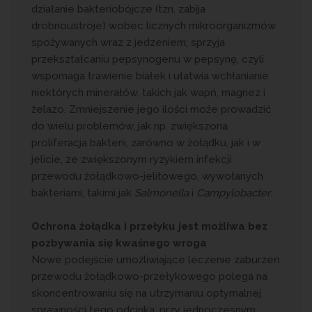
działanie bakteriobójcze (tzn. zabija
drobnoustroje) wobec licznych mikroorganizmów
spożywanych wraz z jedzeniem; sprzyja
przekształcaniu pepsynogenu w pepsynę, czyli
wspomaga trawienie białek i ułatwia wchłanianie
niektórych minerałów, takich jak wapń, magnez i
żelazo. Zmniejszenie jego ilości może prowadzić
do wielu problemów, jak np. zwiększona
proliferacja bakterii, zarówno w żołądku, jak i w
jelicie, ze zwiększonym ryzykiem infekcji
przewodu żołądkowo-jelitowego, wywołanych
bakteriami, takimi jak
Salmonella
i
Campylobacter
.
Ochrona żołądka i przełyku jest możliwa bez
pozbywania się kwaśnego wroga
Nowe podejście umożliwiające leczenie zaburzeń
przewodu żołądkowo-przełykowego polega na
skoncentrowaniu się na utrzymaniu optymalnej
sprawności tego odcinka, przy jednoczesnym