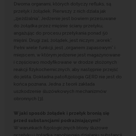
Dwoma organami, których dotyczy refluks, są
przełyk i żołądek. Pierwszy z nich działa jak
„zjeżdżalnia”. Jedzenie jest bowiem przesuwane
do żołądka przez mięśnie ściany przełyku,
angażując do procesu przełykania ponad 50
mięśni. Drugi zaś, żołądek, jest niczym „worek”.
Pełni wiele funkcji, jest „organem zapasowym” i
miejscem, w którym jedzenie jest magazynowane
i częściowo modyfikowane w drodze złożonych
reakcji fizykochemicznych, aby następnie przejść
do jelita. Dokładna patofizjologia GERD nie jest do
końca poznana. Jedna z teorii zakłada
uszkodzenie śluzówkowych mechanizmów
obronnych [3].
W jaki sposób żołądek i przełyk bronią się
przed substancjami podrażniającymi?
W warunkach fizjologicznych błony śluzowe
przełyku i żołądka zapobiegają działaniu substancji