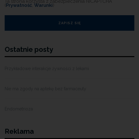
Ta strona korzysta z zabezpieczenia reCAPTCHA
(
Prywatność
,
Warunki
)
Ostatnie posty
Przykładowe interakcje żywności z lekami
Nie ma zgody na aptekę bez farmaceuty
Endometrioza
Reklama