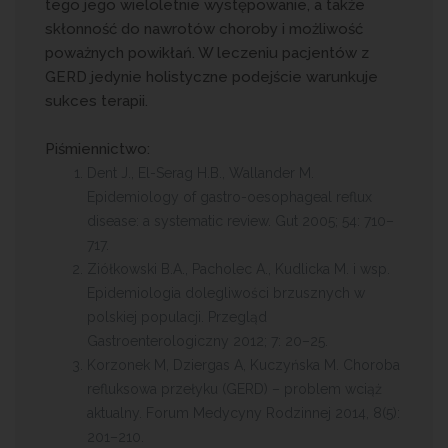
tego jego wieloletnie występowanie, a także
skłonność do nawrotów choroby i możliwość
poważnych powikłań. W leczeniu pacjentów z
GERD jedynie holistyczne podejście warunkuje
sukces terapii.
Piśmiennictwo:
Dent J., El-Serag H.B., Wallander M.
Epidemiology of gastro-oesophageal reflux
disease: a systematic review. Gut 2005; 54: 710–
717.
Ziółkowski B.A., Pacholec A., Kudlicka M. i wsp.
Epidemiologia dolegliwości brzusznych w
polskiej populacji. Przegląd
Gastroenterologiczny 2012; 7: 20–25.
Korzonek M, Dziergas A, Kuczyńska M. Choroba
refluksowa przełyku (GERD) – problem wciąż
aktualny. Forum Medycyny Rodzinnej 2014, 8(5):
201–210.