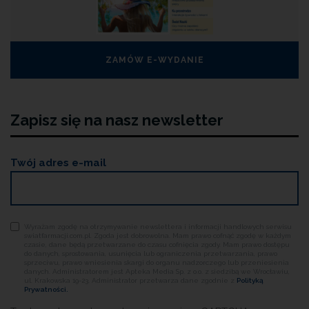
ZAMÓW E-WYDANIE
Zapisz się na nasz newsletter
Twój adres e-mail
Wyrażam zgodę na otrzymywanie newslettera i informacji handlowych serwisu
swiatfarmacji.com.pl. Zgoda jest dobrowolna. Mam prawo cofnąć zgodę w każdym
czasie, dane będą przetwarzane do czasu cofnięcia zgody. Mam prawo dostępu
do danych, sprostowania, usunięcia lub ograniczenia przetwarzania, prawo
sprzeciwu, prawo wniesienia skargi do organu nadzorczego lub przeniesienia
danych. Administratorem jest Apteka Media Sp. z o.o. z siedzibą we Wrocławiu,
ul. Krakowska 19-23. Administrator przetwarza dane zgodnie z
Polityką
Prywatności.