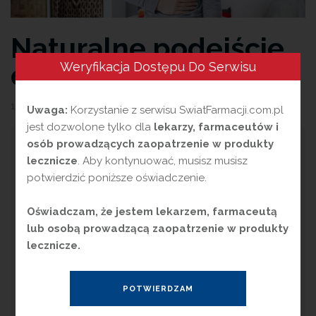
Naturalne podejście
do wzdęć brzucha
Weryfikacja Dostępu Do Serwisu
13 czerwca 2025
przez
Magdalena Guźniczak
Uwaga:
Korzystanie z serwisu SwiatFarmacji.com.pl
jest dozwolone tylko dla
lekarzy, farmaceutów i
osób prowadzących zaopatrzenie w produkty
W
zdęcia brzucha to powszechna
lecznicze
. Aby kontynuować, musisz musisz
dolegliwość, która znacząco
potwierdzić poniższe oświadczenie.
wpływa na komfort życia niezależnie od
wieku. W artykule przedstawiamy naturalne
Oświadczam, że jestem lekarzem, farmaceutą
metody ich łagodzenia, skupiając się na
lub osobą prowadzącą zaopatrzenie w produkty
właściwościach dobrze sprawdzonych
lecznicze.
ekstraktów roślinnych z kolendry, imbiru oraz
kopru włoskiego.
Wzdęcia – definicja