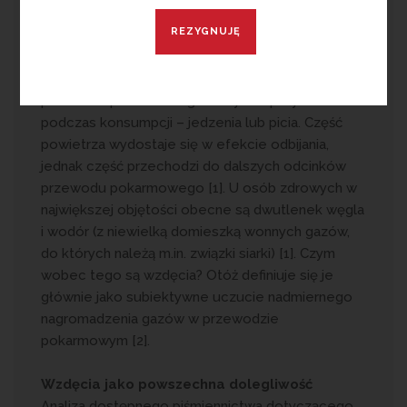
W jelicie człowieka znajduje się przeciętnie 200
ml gazu, a średnia ilość powietrza wydalanego z
przewodu pokarmowego w ciągu doby wynosi
blisko. 600 ml [1]. Powietrze dostaje się do
przewodu pokarmowego w wyniku połykania
podczas konsumpcji – jedzenia lub picia. Część
powietrza wydostaje się w efekcie odbijania,
jednak część przechodzi do dalszych odcinków
przewodu pokarmowego [1]. U osób zdrowych w
największej objętości obecne są dwutlenek węgla
i wodór (z niewielką domieszką wonnych gazów,
do których należą m.in. związki siarki) [1]. Czym
wobec tego są wzdęcia? Otóż definiuje się je
głównie jako subiektywne uczucie nadmiernego
nagromadzenia gazów w przewodzie
pokarmowym [2].
Wzdęcia jako powszechna dolegliwość
Analiza dostępnego piśmiennictwa dotyczącego