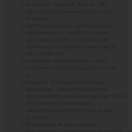
Jackowska A., Łukaszyk A. Wzdęcia – mity i
fakty.
Przegląd Gastroenterologiczny
. 2008, 3
(5): 243–246.
Eder P., Stawczyk-Eder K., Łykowska-Szuber L.,
Krela-Kaźmierczak I., Linke K. Wzdęcie jako
ważny objaw u pacjentów z zespołem jelita
nadwrażliwego.
Przegląd
Gastroenterologiczny
.
2012, 7 (4): 197–202.
Kozłowska M., Ziarno M. Kolendra – skład i
zastosowanie.
Postępy Fitoterapii
. 2012, 2: 108–
112.
Żmijewska I., Wzdęcie jako konsekwencja
farmakoterapii – charakterystyka problemu.
(https://www.termedia.pl/gastroenterologia/Wzdecie-
jako-konsekwencja-farmakoterapii-
charakterystyka-problemu,8123.html, dostęp:
15.05.2025 r).
Mokrowiecka A. Jak leczyć wzdęcia?
(https://www.mp.pl/pacjent/gastrologia/lista/90833,jak