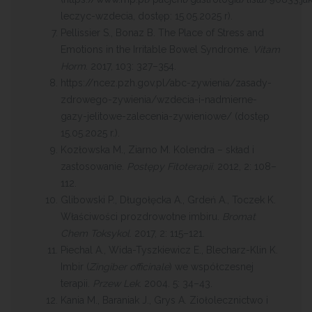
leczyc-wzdecia, dostęp: 15.05.2025 r).
Pellissier S., Bonaz B. The Place of Stress and
Emotions in the Irritable Bowel Syndrome.
Vitam
Horm
. 2017, 103: 327–354.
https://ncez.pzh.gov.pl/abc-zywienia/zasady-
zdrowego-zywienia/wzdecia-i-nadmierne-
gazy-jelitowe-zalecenia-zywieniowe/ (dostęp
15.05.2025 r.).
Kozłowska M., Ziarno M. Kolendra – skład i
zastosowanie.
Postępy Fitoterapii
. 2012, 2: 108–
112.
Glibowski P., Długołęcka A., Grdeń A., Toczek K.
Właściwości prozdrowotne imbiru.
Bromat
Chem Toksykol
. 2017, 2: 115–121.
Piechal A., Wida-Tyszkiewicz E., Blecharz-Klin K.
Imbir (
Zingiber officinale
) we współczesnej
terapii.
Przew Lek
. 2004. 5: 34–43.
Kania M., Baraniak J., Grys A. Ziołolecznictwo i