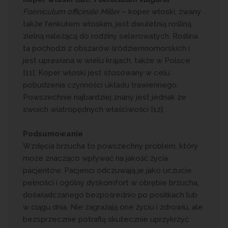
Foeniculum officinale Miller
– koper włoski, zwany
także fenkułem włoskim, jest dwuletnią rośliną
zielną należącą do rodziny selerowatych. Roślina
ta pochodzi z obszarów śródziemnomorskich i
jest uprawiana w wielu krajach, także w Polsce
[11]. Koper włoski jest stosowany w celu
pobudzenia czynności układu trawiennego.
Powszechnie najbardziej znany jest jednak ze
swoich wiatropędnych właściwości [12].
Podsumowanie
Wzdęcia brzucha to powszechny problem, który
może znacząco wpływać na jakość życia
pacjentów. Pacjenci odczuwają je jako uczucie
pełności i ogólny dyskomfort w obrębie brzucha,
doświadczanego bezpośrednio po posiłkach lub
w ciągu dnia. Nie zagrażają one życiu i zdrowiu, ale
bezsprzecznie potrafią skutecznie uprzykrzyć