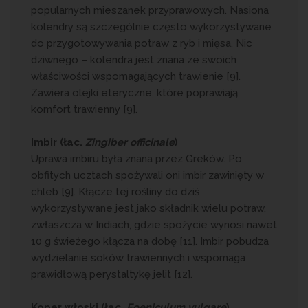
popularnych mieszanek przyprawowych. Nasiona
kolendry są szczególnie często wykorzystywane
do przygotowywania potraw z ryb i mięsa. Nic
dziwnego – kolendra jest znana ze swoich
właściwości wspomagających trawienie [9].
Zawiera olejki eteryczne, które poprawiają
komfort trawienny [9].
Imbir (łac.
Zingiber officinale
)
Uprawa imbiru była znana przez Greków. Po
obfitych ucztach spożywali oni imbir zawinięty w
chleb [9]. Kłącze tej rośliny do dziś
wykorzystywane jest jako składnik wielu potraw,
zwłaszcza w Indiach, gdzie spożycie wynosi nawet
10 g świeżego kłącza na dobę [11]. Imbir pobudza
wydzielanie soków trawiennych i wspomaga
prawidłową perystaltykę jelit [12].
Koper włoski (łac.
Foeniculum vulgare
)