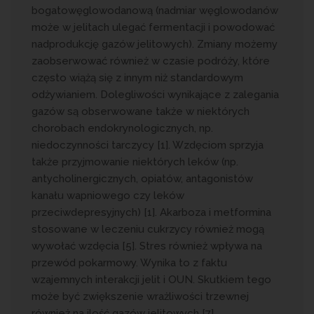
bogatowęglowodanową (nadmiar węglowodanów
może w jelitach ulegać fermentacji i powodować
nadprodukcję gazów jelitowych). Zmiany możemy
zaobserwować również w czasie podróży, które
często wiążą się z innym niż standardowym
odżywianiem. Dolegliwości wynikające z zalegania
gazów są obserwowane także w niektórych
chorobach endokrynologicznych, np.
niedoczynności tarczycy [1]. Wzdęciom sprzyja
także przyjmowanie niektórych leków (np.
antycholinergicznych, opiatów, antagonistów
kanału wapniowego czy leków
przeciwdepresyjnych) [1]. Akarboza i metformina
stosowane w leczeniu cukrzycy również mogą
wywołać wzdęcia [5]. Stres również wpływa na
przewód pokarmowy. Wynika to z faktu
wzajemnych interakcji jelit i OUN. Skutkiem tego
może być zwiększenie wrażliwości trzewnej
również na ilość gazów jelitowych [7].