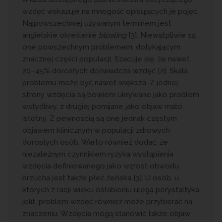
wzdęć wskazuje na mnogość opisujących je pojęć.
Najpowszechniej używanym terminem jest
angielskie określenie
bloating
[3]. Niewątpliwie są
one powszechnym problemem, dotykającym
znacznej części populacji. Szacuje się, że nawet
20–45% dorosłych doświadcza wzdęć [2]. Skala
problemu może być nawet większa. Z jednej
strony wzdęcia są bowiem ukrywane jako problem
wstydliwy, z drugiej pomijane jako objaw mało
istotny. Z pewnością są one jednak częstym
objawem klinicznym w populacji zdrowych
dorosłych osób. Warto również dodać, że
niezależnym czynnikiem ryzyka wystąpienia
wzdęcia definiowanego jako wzrost obwodu
brzucha jest także płeć żeńska [3]. U osób, u
których z racji wieku osłabieniu ulega perystaltyka
jelit, problem wzdęć również może przybierać na
znaczeniu. Wzdęcia mogą stanowić także objaw