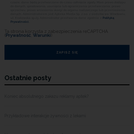
czasie, dane będą przetwarzane do czasu cofnięcia zgody. Mam prawo dostępu
do danych, sprostowania, usunięcia lub ograniczenia przetwarzania, prawo
sprzeciwu, prawo wniesienia skargi do organu nadzorczego lub przeniesienia
danych. Administratorem jest Apteka Media Sp. z o.o. z siedzibą we Wrocławiu,
ul. Krakowska 19-23. Administrator przetwarza dane zgodnie z
Polityką
Prywatności.
Ta strona korzysta z zabezpieczenia reCAPTCHA
(
Prywatność
,
Warunki
)
Ostatnie posty
Koniec absolutnego zakazu reklamy aptek?
Przykładowe interakcje żywności z lekami