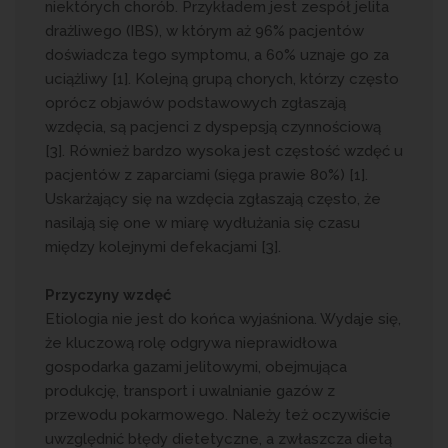
niektórych chorób. Przykładem jest zespół jelita
drażliwego (IBS), w którym aż 96% pacjentów
doświadcza tego symptomu, a 60% uznaje go za
uciążliwy [1]. Kolejną grupą chorych, którzy często
oprócz objawów podstawowych zgłaszają
wzdęcia, są pacjenci z dyspepsją czynnościową
[3]. Również bardzo wysoka jest częstość wzdęć u
pacjentów z zaparciami (sięga prawie 80%) [1].
Uskarżający się na wzdęcia zgłaszają często, że
nasilają się one w miarę wydłużania się czasu
między kolejnymi defekacjami [3].
Przyczyny wzdęć
Etiologia nie jest do końca wyjaśniona. Wydaje się,
że kluczową rolę odgrywa nieprawidłowa
gospodarka gazami jelitowymi, obejmująca
produkcję, transport i uwalnianie gazów z
przewodu pokarmowego. Należy też oczywiście
uwzględnić błędy dietetyczne, a zwłaszcza dietą