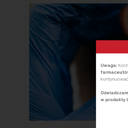
Uwaga:
Korzy
farmaceutów
kontynuować,
Oświadczam,
w produkty l