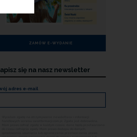
ZAMÓW E-WYDANIE
apisz się na nasz newsletter
wój adres e-mail
Wyrażam zgodę na otrzymywanie newslettera i informacji
handlowych serwisu swiatfarmacji.com.pl. Zgoda jest dobrowolna.
Mam prawo cofnąć zgodę w każdym czasie, dane będą przetwarzane
do czasu cofnięcia zgody. Mam prawo dostępu do danych,
sprostowania, usunięcia lub ograniczenia przetwarzania, prawo
sprzeciwu, prawo wniesienia skargi do organu nadzorczego lub