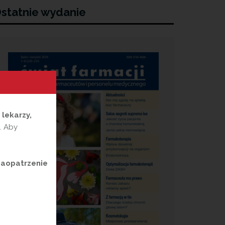
statnie wydanie
a
lekarzy,
. Aby
zaopatrzenie