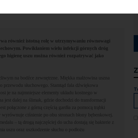
e ucha środkowego
rywa również istotną rolę w utrzymywaniu równowagi
ddechowym. Powikłaniem wielu infekcji górnych dróg
tego higienę uszu można również rozpatrywać jako
Z
żliwym na bodźce zewnętrzne. Miękka małżowina uszna
 do przewodu słuchowego. Stamtąd fala dźwiękowa
T
si je na najmniejsze elementy układu kostnego w
 jest dalej na ślimak, gdzie dochodzi do transformacji
t połączone z górną częścią gardła za pomocą trąbki
y wyrównuje ciśnienie po obu stronach błony bębenkowej.
dalu – tą drogą najczęściej do ucha dostają się bakterie z
a uszu oraz uszkodzenie słuchu o podłożu