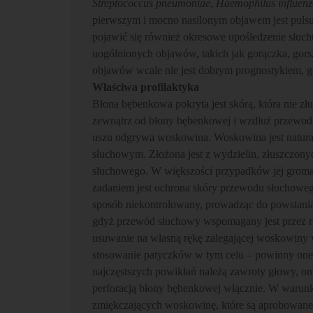
Streptococcus pneumoniae
,
Haemophilus influen
pierwszym i mocno nasilonym objawem jest pulsu
pojawić się również okresowe upośledzenie słuch
uogólnionych objawów, takich jak gorączka, gorsz
objawów wcale nie jest dobrym prognostykiem, g
Właściwa profilaktyka
Błona bębenkowa pokryta jest skórą, która nie złu
zewnątrz od błony bębenkowej i wzdłuż przewodu 
uszu odgrywa woskowina. Woskowina jest natura
słuchowym. Złożona jest z wydzielin, złuszczo
słuchowego. W większości przypadków jej groma
zadaniem jest ochrona skóry przewodu słuchowe
sposób niekontrolowany, prowadząc do powstan
gdyż przewód słuchowy wspomagany jest przez r
usuwanie na własną rękę zalegającej woskowiny w
stosowanie patyczków w tym celu – powinny one 
najczęstszych powikłań należą zawroty głowy, o
perforacją błony bębenkowej włącznie. W waru
zmiękczających woskowinę, które są aprobowane p