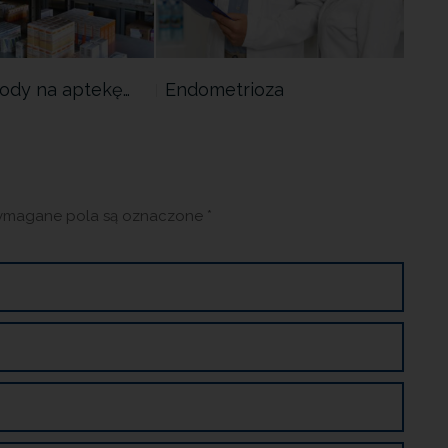
ody na aptekę…
Endometrioza
Now
wsp
magane pola są oznaczone
*