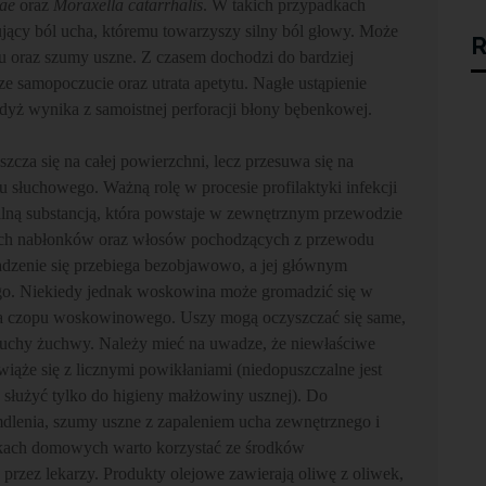
zae
oraz
Moraxella catarrhalis
. W takich przypadkach
jący ból ucha, któremu towarzyszy silny ból głowy. Może
R
u oraz szumy uszne. Z czasem dochodzi do bardziej
e samopoczucie oraz utrata apetytu. Nagłe ustąpienie
dyż wynika z samoistnej perforacji błony bębenkowej.
szcza się na całej powierzchni, lecz przesuwa się na
słuchowego. Ważną rolę w procesie profilaktyki infekcji
lną substancją, która powstaje w zewnętrznym przewodzie
nych nabłonków oraz włosów pochodzących z przewodu
dzenie się przebiega bezobjawowo, a jej głównym
go. Niekiedy jednak woskowina może gromadzić się w
ia czopu woskowinowego. Uszy mogą oczyszczać się same,
uchy żuchwy. Należy mieć na uwadze, że niewłaściwe
iąże się z licznymi powikłaniami (niedopuszczalne jest
służyć tylko do higieny małżowiny usznej). Do
mdlenia, szumy uszne z zapaleniem ucha zewnętrznego i
nkach domowych warto korzystać ze środków
rzez lekarzy. Produkty olejowe zawierają oliwę z oliwek,