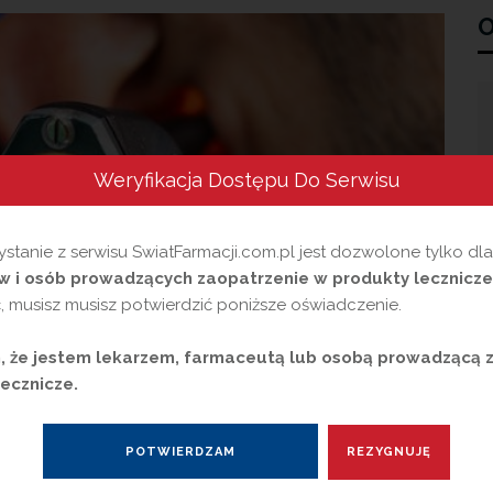
O
Weryfikacja Dostępu Do Serwisu
stanie z serwisu SwiatFarmacji.com.pl jest dozwolone tylko dl
 i osób prowadzących zaopatrzenie w produkty lecznicze
 musisz musisz potwierdzić poniższe oświadczenie.
 że jestem lekarzem, farmaceutą lub osobą prowadzącą 
ecznicze.