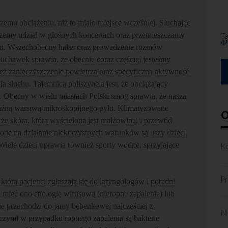
emu obciążeniu, niż to miało miejsce wcześniej. Słuchając
zemy udział w głośnych koncertach oraz przemieszczamy
T
(
P
rtu. Wszechobecny hałas oraz prowadzenie rozmów
chawek sprawia, że obecnie coraz częściej jesteśmy
ż zanieczyszczenie powietrza oraz specyficzna aktywność
a słuchu. Tajemnicą poliszynela jest, że obciążający
. Obecny w wielu miastach Polski smog sprawia, że nasza
kaźną warstwą mikroskopijnego pyłu. Klimatyzowane
O
e skóra, którą wyścielona jest małżowiną, i przewód
one na działanie niekorzystnych warunków są uszy dzieci,
Wiele dzieci uprawia również sporty wodne, sprzyjające
K
Pr
którą pacjenci zgłaszają się do laryngologów i poradni
 mieć ono etiologię wirusową (nieropne zapalenie) lub
ie przechodzi do jamy bębenkowej najczęściej z
N
zymi w przypadku ropnego zapalenia są bakterie