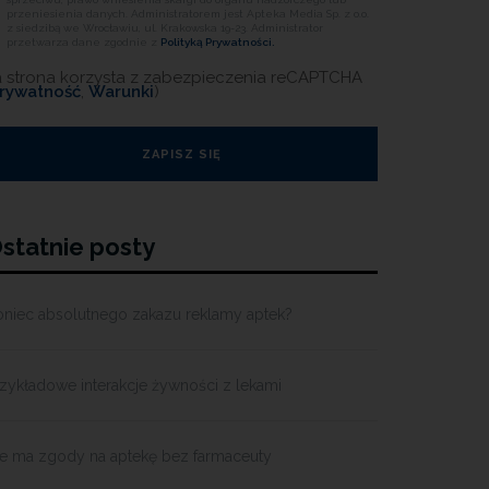
przeniesienia danych. Administratorem jest Apteka Media Sp. z o.o.
z siedzibą we Wrocławiu, ul. Krakowska 19-23. Administrator
przetwarza dane zgodnie z
Polityką Prywatności.
a strona korzysta z zabezpieczenia reCAPTCHA
rywatność
,
Warunki
)
statnie posty
oniec absolutnego zakazu reklamy aptek?
zykładowe interakcje żywności z lekami
ie ma zgody na aptekę bez farmaceuty