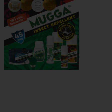
e opcje terapeutyczne
Przyswajalność żelaza w
omagające kontrolę…
zależności od…