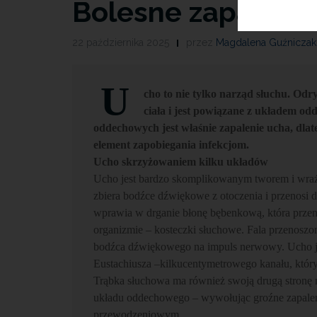
Bolesne zapaleni
22 października 2025
przez
Magdalena Guźniczak
U
cho to nie tylko narząd słuchu. Od
ciała i jest powiązane z układem o
oddechowych jest właśnie zapalenie ucha, dla
element zapobiegania infekcjom.
Ucho skrzyżowaniem kilku układów
Ucho jest bardzo skomplikowanym tworem i wra
zbiera bodźce dźwiękowe z otoczenia i przenosi
wprawia w drganie błonę bębenkową, która przeno
organizmie – kosteczki słuchowe. Fala przenoszona
bodźca dźwiękowego na impuls nerwowy. Ucho jes
Eustachiusza –kilkucentymetrowego kanału, któr
Trąbka słuchowa ma również swoją drugą stronę me
układu oddechowego – wywołując groźne zapaleni
przewodzeniowym.