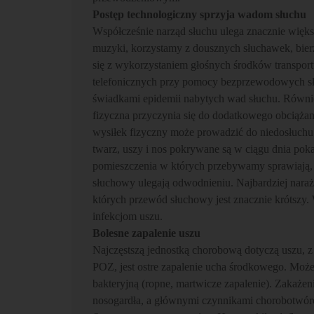
Postęp technologiczny sprzyja wadom słuchu
Współcześnie narząd słuchu ulega znacznie większ
muzyki, korzystamy z dousznych słuchawek, bier
się z wykorzystaniem głośnych środków transpo
telefonicznych przy pomocy bezprzewodowych słu
świadkami epidemii nabytych wad słuchu. Równie
fizyczna przyczynia się do dodatkowego obciążani
wysiłek fizyczny może prowadzić do niedosłuchu
twarz, uszy i nos pokrywane są w ciągu dnia po
pomieszczenia w których przebywamy sprawiają, ż
słuchowy ulegają odwodnieniu. Najbardziej naraż
których przewód słuchowy jest znacznie krótszy. 
infekcjom uszu.
Bolesne zapalenie uszu
Najczęstszą jednostką chorobową dotyczą uszu, z 
POZ, jest ostre zapalenie ucha środkowego. Może
bakteryjną (ropne, martwicze zapalenie). Zakażen
nosogardła, a głównymi czynnikami chorobotwórc