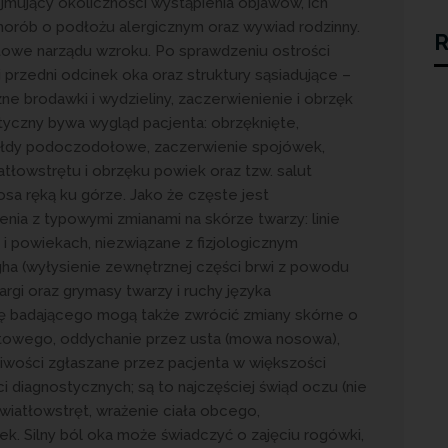
mujący okoliczności wystąpienia objawów, ich
orób o podłożu alergicznym oraz wywiad rodzinny.
R
towe narządu wzroku. Po sprawdzeniu ostrości
przedni odcinek oka oraz struktury sąsiadujące –
ne brodawki i wydzieliny, zaczerwienienie i obrzęk
yczny bywa wygląd pacjenta: obrzęknięte,
fałdy podoczodołowe, zaczerwienie spojówek,
łowstrętu i obrzęku powiek oraz tzw. salut
osa ręką ku górze. Jako że częste jest
enia z typowymi zmianami na skórze twarzy: linie
 i powiekach, niezwiązane z fizjologicznym
gha (wyłysienie zewnętrznej części brwi z powodu
rgi oraz grymasy twarzy i ruchy języka
 badającego mogą także zwrócić zmiany skórne o
ktowego, oddychanie przez usta (mowa nosowa),
iwości zgłaszane przez pacjenta w większości
i diagnostycznych; są to najczęściej świąd oczu (nie
 światłowstręt, wrażenie ciała obcego,
k. Silny ból oka może świadczyć o zajęciu rogówki,