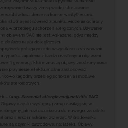
a jest znajomość kalendarza pylenia. W okresie
przemywanie twarzy zimną wodą i stosowanie
erwantów (uczulenie na konserwanty!) w celu
oka istotne jest również z punktu widzenia ochrony
rzona w przebiegu schorzeń alergicznych. Używanie
mi objawami SAC nie jest wskazane, gdyż między
 co
de facto
nasila dolegliwości.
spojówek polega przede wszystkim na stosowaniu
rzypadku zapalenia z bardzo nasilonymi objawami
we II generacji, które znoszą objawy ze strony nosa
a nie przyniesie efektu, można zastosować
unkowo łagodny przebieg schorzenia i możliwe
leków steroidowych.
ek – (ang.
Perennial allergic conjunctivitis
. PAC)
 Objawy często występują zimą i nasilają się w
ie alergeny, jak roztocza kurzu domowego, zarodniki
a
) oraz sierść i naskórek zwierząt. W środowisku
ne są czynniki zawodowe, np. lateks. Objawy