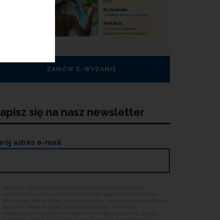
ZAMÓW E-WYDANIE
apisz się na nasz newsletter
wój adres e-mail
Wyrażam zgodę na otrzymywanie newslettera i informacji
handlowych serwisu swiatfarmacji.com.pl. Zgoda jest dobrowolna.
Mam prawo cofnąć zgodę w każdym czasie, dane będą przetwarzane
do czasu cofnięcia zgody. Mam prawo dostępu do danych,
sprostowania, usunięcia lub ograniczenia przetwarzania, prawo
sprzeciwu, prawo wniesienia skargi do organu nadzorczego lub