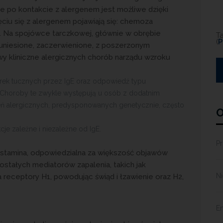
ie po kontakcie z alergenem jest możliwe dzięki
ęciu się z alergenem pojawiają się: chemoza
. Na spojówce tarczkowej, głównie w obrębie
T
(
P
 uniesione, zaczerwienione, z poszerzonym
y kliniczne alergicznych chorób narządu wzroku
órek tucznych przez IgE oraz odpowiedź typu
. Choroby te zwykle występują u osób z dodatnim
ń alergicznych, predysponowanych genetycznie, często
O
e zależne i niezależne od IgE.
Pr
istamina, odpowiedzialna za większość objawów
stałych mediatorów zapalenia, takich jak
N
 receptory H1, powodując świąd i łzawienie oraz H2,
E