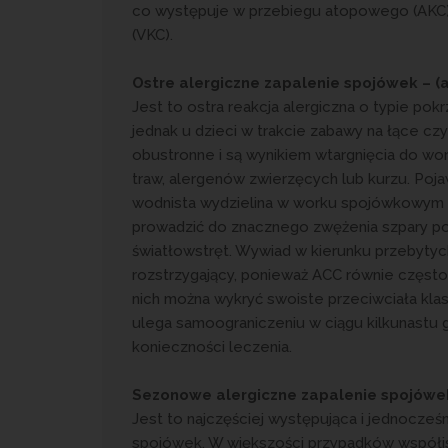
co występuje w przebiegu atopowego (AKC) 
(VKC).
Ostre alergiczne zapalenie spojówek
– (
Jest to ostra reakcja alergiczna o typie pok
jednak u dzieci w trakcie zabawy na łące c
obustronne i są wynikiem wtargnięcia do wo
traw, alergenów zwierzęcych lub kurzu. Pojaw
wodnista wydzielina w worku spojówkowym 
prowadzić do znacznego zwężenia szpary pow
światłowstręt. Wywiad w kierunku przebytyc
rozstrzygający, ponieważ ACC równie często 
nich można wykryć swoiste przeciwciała klas
ulega samoograniczeniu w ciągu kilkunastu 
konieczności leczenia.
Sezonowe alergiczne zapalenie spojówek
Jest to najczęściej występująca i jednocześ
spojówek. W większości przypadków współist