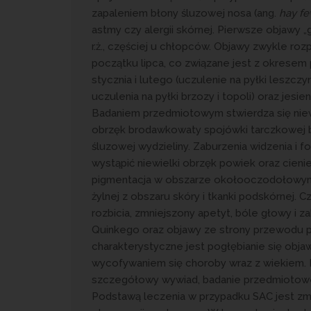
zapaleniem błony śluzowej nosa (ang.
hay fe
astmy czy alergii skórnej. Pierwsze objawy „g
r.ż., częściej u chłopców. Objawy zwykle roz
początku lipca, co związane jest z okresem 
stycznia i lutego (uczulenie na pyłki leszczy
uczulenia na pyłki brzozy i topoli) oraz jesi
Badaniem przedmiotowym stwierdza się niewi
obrzęk brodawkowaty spojówki tarczkowej 
śluzowej wydzieliny. Zaburzenia widzenia i f
wystąpić niewielki obrzęk powiek oraz cieni
pigmentacja w obszarze okołooczodołow
żylnej z obszaru skóry i tkanki podskórnej.
rozbicia, zmniejszony apetyt, bóle głowy i 
Quinkego oraz objawy ze strony przewodu 
charakterystyczne jest pogłębianie się obj
wycofywaniem się choroby wraz z wiekiem. 
szczegółowy wywiad, badanie przedmiotow
Podstawą leczenia w przypadku SAC jest zmnie