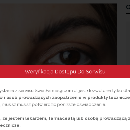
O
Weryfikacja Dostępu Do Serwisu
stanie z serwisu SwiatFarmacji.com.pl jest dozwolone tylko dl
 i osób prowadzących zaopatrzenie w produkty lecznicze
 musisz musisz potwierdzić poniższe oświadczenie.
y oczu
 że jestem lekarzem, farmaceutą lub osobą prowadzącą 
ecznicze.