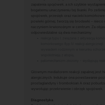
zapalenia spojówek, a ich szybkie wystąpien
bogatemu unaczynieniu tej tkanki. Po zetkni
spojówek, przesięk oraz nacieki komórkowe
powieki górnej, tworzą się brodawki – nieco
naczyniem krwionośnym w centrum. Za objaw
odpowiedzialne są dwa mechanizmy:
reakcja typu I, związana z aktywacją kom
komórkowego (typ IV reakcji alergicznej)
wywiadem rodzinnym w kierunku schorze
współistnieją z atopią,
patomechanizm złożony – występują reakcj
Głównym mediatorem reakcji zapalnej jest h
alergicznych. Indukuje ona powstawanie pozo
prostaglandyny i tromboksan A oraz pobudza
wywołując przekrwienie i obrzęk spojówek.
Diagnostyka