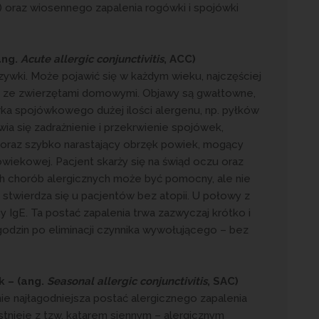
oraz wiosennego zapalenia rogówki i spojówki
ang.
Acute allergic conjunctivitis
, ACC)
rzywki. Może pojawić się w każdym wieku, najczęściej
zy ze zwierzętami domowymi. Objawy są gwałtowne,
rka spojówkowego dużej ilości alergenu, np. pyłków
ia się zadrażnienie i przekrwienie spojówek,
oraz szybko narastający obrzęk powiek, mogący
iekowej. Pacjent skarży się na świąd oczu oraz
h chorób alergicznych może być pomocny, ale nie
stwierdza się u pacjentów bez atopii. U połowy z
y IgE. Ta postać zapalenia trwa zazwyczaj krótko i
godzin po eliminacji czynnika wywołującego – bez
 – (ang.
Seasonal allergic conjunctivitis
, SAC)
nie najłagodniejsza postać alergicznego zapalenia
nieje z tzw. katarem siennym – alergicznym