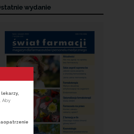
statnie wydanie
a
lekarzy,
. Aby
zaopatrzenie