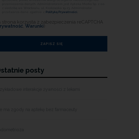
przeniesienia danych. Administratorem jest Apteka Media Sp. z o.o.
z siedzibą we Wrocławiu, ul. Krakowska 19-23. Administrator
przetwarza dane zgodnie z
Polityką Prywatności.
a strona korzysta z zabezpieczenia reCAPTCHA
rywatność
,
Warunki
)
statnie posty
zykładowe interakcje żywności z lekami
ie ma zgody na aptekę bez farmaceuty
ndometrioza