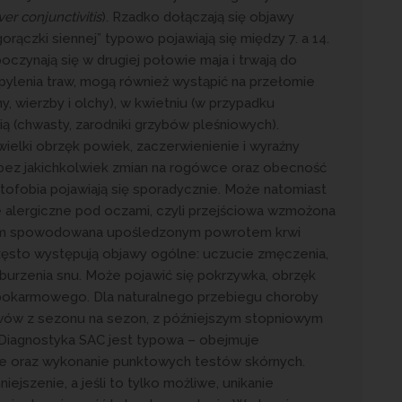
ver conjunctivitis
). Rzadko dołączają się objawy
orączki siennej” typowo pojawiają się między 7. a 14.
poczynają się w drugiej połowie maja i trwają do
pylenia traw, mogą również wystąpić na przełomie
ny, wierzby i olchy), w kwietniu (w przypadku
enią (chwasty, zarodniki grzybów pleśniowych).
elki obrzęk powiek, zaczerwienienie i wyraźny
bez jakichkolwiek zmian na rogówce oraz obecność
otofobia pojawiają się sporadycznie. Może natomiast
e alergiczne pod oczami, czyli przejściowa wzmożona
ym spowodowana upośledzonym powrotem krwi
 Często występują objawy ogólne: uczucie zmęczenia,
zaburzenia snu. Może pojawić się pokrzywka, obrzęk
pokarmowego. Dla naturalnego przebiegu choroby
awów z sezonu na sezon, z późniejszym stopniowym
Diagnostyka SAC jest typowa – obejmuje
e oraz wykonanie punktowych testów skórnych.
jszenie, a jeśli to tylko możliwe, unikanie