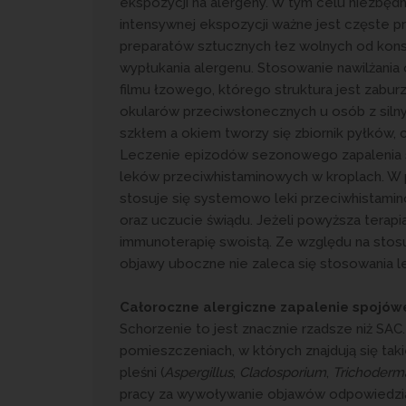
ekspozycji na alergeny. W tym celu niezbędn
intensywnej ekspozycji ważne jest częste 
preparatów sztucznych łez wolnych od kons
wypłukania alergenu. Stosowanie nawilżania 
filmu łzowego, którego struktura jest zabu
okularów przeciwsłonecznych u osób z silny
szkłem a okiem tworzy się zbiornik pyłków,
Leczenie epizodów sezonowego zapalenia 
leków przeciwhistaminowych w kroplach. W p
stosuje się systemowo leki przeciwhistamino
oraz uczucie świądu. Jeżeli powyższa terapi
immunoterapię swoistą. Ze względu na stos
objawy uboczne nie zaleca się stosowania 
Całoroczne alergiczne zapalenie spojów
Schorzenie to jest znacznie rzadsze niż SAC.
pomieszczeniach, w których znajdują się tak
pleśni (
Aspergillus
,
Cladosporium
,
Trichoderm
pracy za wywoływanie objawów odpowiedzial