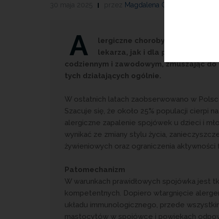
30 maja 2025
przez
Magdalena Guźniczak
A
lergiczne choroby oczu stanowi
lekarza, jak i dla pacjenta. Mo
codziennym i zawodowym, zmuszając do z
tych działających ogólnie.
W ostatnich latach zaobserwowano w Polsce
Szacuje się, że około 25% populacji cierpi na
alergiczne zapalenie spojówek u dzieci i m
wynikać ze zmiany stylu życia, zanieczyszc
żywieniowych oraz ograniczenia aktywności f
Patomechanizm
W warunkach prawidłowych spojówka jest t
kompetentnych. Dopiero wtargnięcie alergen
układu immunologicznego, przede wszystkim m
mastocytów w spojówce i powiekach odpowi