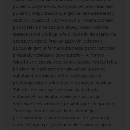
powinno przyjmować dużą ilość płynów, oraz jeść
pokarmy niepodrażniające gardła (unikanie bardzo
ostrych, kwaśnych czy twardych). Można również
podać leki zmniejszające dolegliwości bólowe
(paracetamol lub ibuprofen), tabletki do ssania dla
starszych dzieci. Przy uciążliwych objawach
zapalenia gardła farmaceuta może zaproponować
preparaty działające zewnętrznie – w formie
tabletek do ssania. Jest to skuteczna postać leku,
bowiem na ogół zawiera największe stężenie
substancji leczniczej, która podczas ssania
pozostaje długo w kontakcie z chorymi tkankami.
Tabletki do ssania przygotowane na bazie
naturalnych wyciągów roślinnych, wykazują
właściwości nawilżające, powlekające i łagodzące.
Zawierają przede wszystkim substancje
przeciwbólowe i przeciwzapalne, dezynfekujące,
a w niektórych przypadkach także znieczulające.