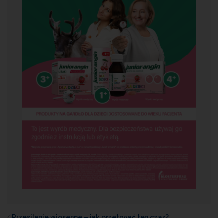
Przesilenie wiosenne – jak przetrwać ten czas?