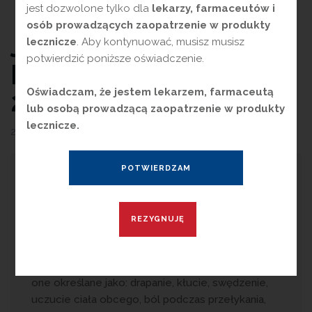
jest dozwolone tylko dla
lekarzy, farmaceutów i
osób prowadzących zaopatrzenie w produkty
JUNIOR ANGIN –
lecznicze
. Aby kontynuować, musisz musisz
potwierdzić poniższe oświadczenie.
PRODUKT ROKU
2024
Oświadczam, że jestem lekarzem, farmaceutą
lub osobą prowadzącą zaopatrzenie w produkty
lecznicze.
29 kwietnia 2024
przez
Magdalena Guźniczak
P
reparaty do ssania na ból gardła u
dzieci
Bólem gardła określa się dolegliwości bólowe ze
strony gardła, migdałków podniebiennych i ich
bezpośredniego sąsiedztwa. Bóle gardła są dość
powszechne, mają różne nasilenie i charakter. Są
one określane jako: drapanie, kłucie, swędzenie,
uczucie ciała obcego, ból podczas przełykania,