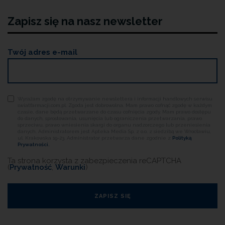
Zapisz się na nasz newsletter
Twój adres e-mail
Wyrażam zgodę na otrzymywanie newslettera i informacji handlowych serwisu
swiatfarmacji.com.pl. Zgoda jest dobrowolna. Mam prawo cofnąć zgodę w każdym
czasie, dane będą przetwarzane do czasu cofnięcia zgody. Mam prawo dostępu
do danych, sprostowania, usunięcia lub ograniczenia przetwarzania, prawo
sprzeciwu, prawo wniesienia skargi do organu nadzorczego lub przeniesienia
danych. Administratorem jest Apteka Media Sp. z o.o. z siedzibą we Wrocławiu,
ul. Krakowska 19-23. Administrator przetwarza dane zgodnie z
Polityką
Prywatności.
Ta strona korzysta z zabezpieczenia reCAPTCHA
(
Prywatność
,
Warunki
)