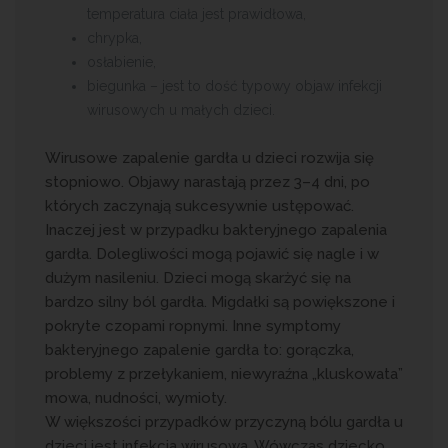
temperatura ciała jest prawidłowa,
chrypka,
osłabienie,
biegunka – jest to dość typowy objaw infekcji
wirusowych u małych dzieci.
Wirusowe zapalenie gardła u dzieci rozwija się
stopniowo. Objawy narastają przez 3–4 dni, po
których zaczynają sukcesywnie ustępować.
Inaczej jest w przypadku bakteryjnego zapalenia
gardła. Dolegliwości mogą pojawić się nagle i w
dużym nasileniu. Dzieci mogą skarżyć się na
bardzo silny ból gardła. Migdałki są powiększone i
pokryte czopami ropnymi. Inne symptomy
bakteryjnego zapalenie gardła to: gorączka,
problemy z przełykaniem, niewyraźna „kluskowata”
mowa, nudności, wymioty.
W większości przypadków przyczyną bólu gardła u
dzieci jest infekcja wirusowa. Wówczas dziecko