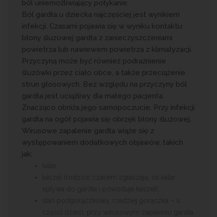
ból uniemożliwiający połykanie.
Ból gardła u dziecka najczęściej jest wynikiem
infekcji. Czasami pojawia się w wyniku kontaktu
błony śluzowej gardła z zanieczyszczeniami
powietrza lub nawiewem powietrza z klimatyzacji.
Przyczyną może być również podrażnienie
śluzówki przez ciało obce, a także przeciążenie
strun głosowych. Bez względu na przyczyny ból
gardła jest uciążliwy dla małego pacjenta.
Znacząco obniża jego samopoczucie. Przy infekcji
gardła na ogół pojawia się obrzęk błony śluzowej.
Wirusowe zapalenie gardła wiąże się z
występowaniem dodatkowych objawów, takich
jak:
katar,
kaszel (rodzice czasem zgłaszają, że katar
spływa do gardła i powoduje kaszel),
stan podgorączkowy, rzadziej gorączka – u
części dzieci, przy wirusowym zapaleniu gardła