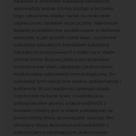
naukowe w dziedzinie substancji naturalnych
wprowadziły jednak istotny postęp w leczeniu
tego zaburzenia, kładąc nacisk na zwalczanie
objawu przez działanie na przyczynę. Najnowsze
badanie przedkliniczne opublikowane w Nutrients
wykazało, w jaki sposób różne klasy „systemów”
substancji naturalnych (mieszanek substancji
naturalnych pozyskiwanych z roślin) są w stanie
chronić błonę śluzową jelita przez pośrednie
kontrolowanie stanu zapalnego i jednoczesne
modulowanie odpowiedzi immunologicznej. Do
substancji tych należą m.in. żywice, polisacharydy i
polifenole. W szczególności synergia układu
cząsteczek na bazie żywic z kadzidłowca,
polisacharydów aloesu, a także polifenoli z
rumianku i melisy jest w stanie oddziaływać na
powierzchnię błony śluzowej jelit, tworząc film
chroniący błonę śluzową przed kontaktem z
substancjami podrażniającymi, jednocześnie