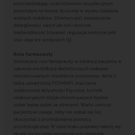
przeciwdziałając uszkodzeniom oksydacyjnym
powstałym na błonie śluzowej w wyniku działania
wolnych rodników. Efektem jest zmniejszenie
dolegliwości, takich jak ból i skurcze
(nadwrażliwość trzewna), regulacja motoryki jelit
oraz ulga we wzdęciach [3].
Rola farmaceuty
Istotna jest rola farmaceuty w edukacji pacjenta w
zakresie modyfikacji dietetycznych (unikanie
nietolerowanych składników pożywienia, dieta z
niską zawartością FODMAP), znaczenia
zwiększonej aktywności fizycznej, technik
relaksacyjnych (dzięki którym pacjent będzie
sobie lepiej radził ze stresem). Warto zwrócić
pacjentowi uwagę, żeby nie wahał się też
skorzystać z profesjonalnej pomocy
psychologicznej. W razie braku poprawy należy się
skupić na leczeniu dominujących objawów