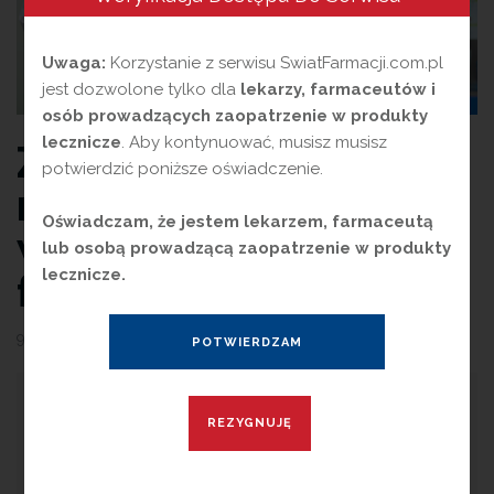
Uwaga:
Korzystanie z serwisu SwiatFarmacji.com.pl
jest dozwolone tylko dla
lekarzy, farmaceutów i
osób prowadzących zaopatrzenie w produkty
lecznicze
. Aby kontynuować, musisz musisz
Zespół jelita
potwierdzić poniższe oświadczenie.
nadwrażliwego –
Oświadczam, że jestem lekarzem, farmaceutą
ważna rola
lub osobą prowadzącą zaopatrzenie w produkty
farmaceuty
lecznicze.
9 listopada 2023
przez
Magdalena Guźniczak
B
ól brzucha jest powszechną
dolegliwością i jeśli towarzyszą mu
inne objawy, takie jak wzdęcia, biegunka lub