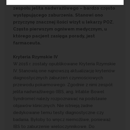
zaparcia, to najprawdopodobniej oznaka
zespołu jelita nadwrażliwego – bardzo często
występującego zaburzenia. Stanowi ono
przyczynę znacznej ilości wizyt u lekarzy POZ.
Często pierwszym ogniwem medycznym, u
którego pacjent zasięga porady, jest
farmaceuta.
Kryteria Rzymskie IV
W 2016 r. zostały opublikowane Kryteria Rzymskie
IV. Stanowią one najnowszą aktualizację kryteriów
diagnostycznych zaburzeń czynnościowych
przewodu pokarmowego. Zgodnie z nimi zespół
jelita nadwrażliwego (IBS, ang. Iritable Bowel
Syndrome) należy rozpoznawać na podstawie
objawów klinicznych. Nie istnieją żadne
dedykowane temu testy diagnostyczne czy
badania. Byłoby to wręcz niemożliwe, ponieważ
IBS to zaburzenie wieloczynnikowe. Do