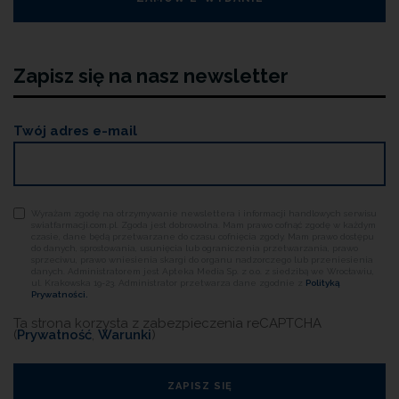
Zapisz się na nasz newsletter
Twój adres e-mail
Wyrażam zgodę na otrzymywanie newslettera i informacji handlowych serwisu
swiatfarmacji.com.pl. Zgoda jest dobrowolna. Mam prawo cofnąć zgodę w każdym
czasie, dane będą przetwarzane do czasu cofnięcia zgody. Mam prawo dostępu
do danych, sprostowania, usunięcia lub ograniczenia przetwarzania, prawo
sprzeciwu, prawo wniesienia skargi do organu nadzorczego lub przeniesienia
danych. Administratorem jest Apteka Media Sp. z o.o. z siedzibą we Wrocławiu,
ul. Krakowska 19-23. Administrator przetwarza dane zgodnie z
Polityką
Prywatności.
Ta strona korzysta z zabezpieczenia reCAPTCHA
(
Prywatność
,
Warunki
)