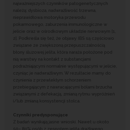
najważniejszych czynników patogenetycznych
należą: dysbioza, nadwrażliwość trzewna,
nieprawidłowa motoryka przewodu
pokarmowego, zaburzenia immunologiczne w
jelicie oraz w ośrodkowym układzie nerwowym [1,
2]. Podkreśla się też, że objawy IBS są częściowo
związane ze zwiększoną przepuszczalnością
błony śluzowej jelita, która naraża położone pod
nią warstwy na kontakt z substancjami
podrażniającymi normalnie występującymi w jelicie,
czyniąc je nadwrażliwym. W rezultacie mamy do
czynienia z przewlekłym schorzeniem
przebiegającym z nawracającymi bólami brzucha
związanymi z defekacją, zmianą rytmu wypróżnień
i/lub zmianą konsystencji stolca.
Czynniki predysponujące
Z badań wynikają jasne wnioski. Nawet u około
50– 80% osób z zespołem jelita drażliwego