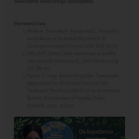
znalezienie właściwego rozwiązania.
Piśmiennictwo:
Mulak A., Smereka A., Paradowski L. Nowości i
modyfikacje w Kryteriach Rzymskich IV.
Gastroenterologia Kliniczna
2016, 8(2): 52–61.
Adrych K. Zespół jelita drażliwego w świetle
najnowszych wytycznych,
Varia Medica
2019
,
3(2): 89–95.
Parisio C. i wsp. Researching New Therapeutic
Approaches for Abdominal Visceral Pain
Treatment: Preclinical Effects of an Assembled
System of Molecules of Vegetal Origin.
Nutrients. 2020, 12(1):22