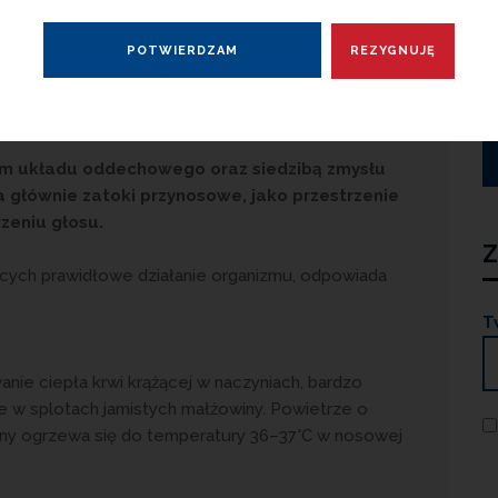
grody nosa
m układu oddechowego oraz siedzibą zmysłu
 głównie zatoki przynosowe, jako przestrzenie
zeniu głosu.
Z
jących prawidłowe działanie organizmu, odpowiada
T
nie ciepła krwi krążącej w naczyniach, bardzo
e w splotach jamistych małżowiny. Powietrze o
iny ogrzewa się do temperatury 36–37°C w nosowej