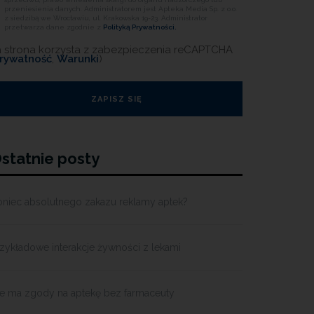
przeniesienia danych. Administratorem jest Apteka Media Sp. z o.o.
z siedzibą we Wrocławiu, ul. Krakowska 19-23. Administrator
przetwarza dane zgodnie z
Polityką Prywatności.
a strona korzysta z zabezpieczenia reCAPTCHA
rywatność
,
Warunki
)
statnie posty
oniec absolutnego zakazu reklamy aptek?
zykładowe interakcje żywności z lekami
ie ma zgody na aptekę bez farmaceuty