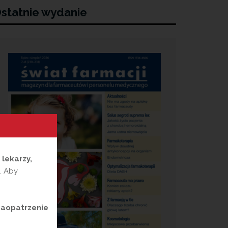
statnie wydanie
a
lekarzy,
. Aby
zaopatrzenie