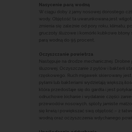
Nasycenie parą wodną
W ciągu doby z jamy nosowej dorosłego czł
wody. Objętość ta uwarunkowana jest wilgot
zmienia się zależnie od pory roku, klimatu,
gruczoły śluzowe i komórki kubkowe błony
parą wodną do 95 procent.
Oczyszczanie powietrza
Następuje na drodze mechanicznej. Drobne p
śluzowej. Oczyszczanie z pyłów i bakterii s
rzęskowego. Ruch migawek skierowany jest k
pyłami lub bakteriami wydzielają większą ilość
która przedostaje się do gardła i jest połyk
odruchowe kichanie i wydalanie części zani
przewodów nosowych, sploty jamiste małżow
się krwią i powiększać swą objętość – z łatw
wodną oraz oczyszczenia wdychanego powi
Upośledzenie oddychania