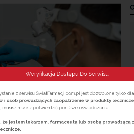
O
Weryfikacja Dostępu Do Serwisu
stanie z serwisu SwiatFarmacji.com.pl jest dozwolone tylko dl
 i osób prowadzących zaopatrzenie w produkty lecznicze
 musisz musisz potwierdzić poniższe oświadczenie.
 że jestem lekarzem, farmaceutą lub osobą prowadzącą 
ecznicze.