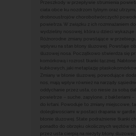
Przeszkody w przepływie strumienia powietrz
ciała obce ku nozdrzom tylnym oraz utrzymu
drobnoustrojów chorobotwórczych) powoduj
powietrza. W związku z ich rozmnażaniem do
wydzieliny nosowej, która u dzieci wykazuje 
Różnorodne zmiany powstające w przebiegu 
wpływu na stan błony śluzowej. Powstaje o
śluzowej nosa. Początkowo stwierdza się prz
komórkową i rozrost tkanki łącznej. Nabło
kubkowych, jaki metaplazję płaskokomórkow
Zmiany w błonie śluzowej, powodujące dod
nos, mają wpływ również na narządy sąsiedn
oddychanie przez usta, co niesie za sobą d
powietrze – suche, zapylone, z bakteriami –
do krtani. Powoduje to zmiany miejscowe, ta
dolegliwościami w postaci drapania w gardle
błonie śluzowej. Stałe podrażnienie tkanki 
ponadto do obrzęku okolicznych węzłów ch
przez usta cierpią na nieżyty błony śluzowej g