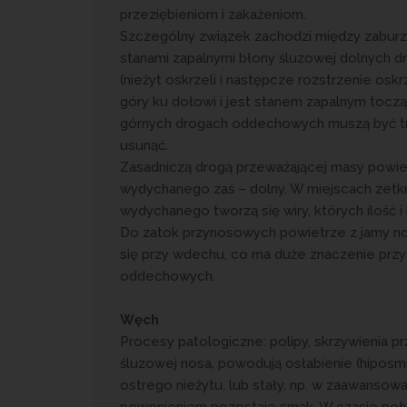
przeziębieniom i zakażeniom.
Szczególny związek zachodzi między zaburz
stanami zapalnymi błony śluzowej dolnych
(nieżyt oskrzeli i następcze rozstrzenie osk
góry ku dołowi i jest stanem zapalnym tocz
górnych drogach oddechowych muszą być tra
usunąć.
Zasadniczą drogą przeważającej masy powi
wydychanego zaś – dolny. W miejscach zetk
wydychanego tworzą się wiry, których ilość 
Do zatok przynosowych powietrze z jamy no
się przy wdechu, co ma duże znaczenie przy
oddechowych.
Węch
Procesy patologiczne: polipy, skrzywienia p
śluzowej nosa, powodują osłabienie (hiposmi
ostrego nieżytu, lub stały, np. w zaawansow
powonieniem pozostaje smak. W czasie poł