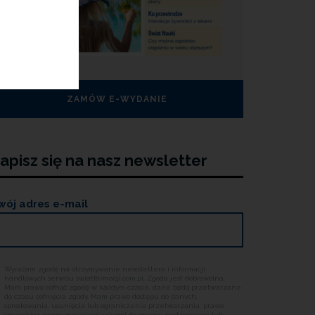
ZAMÓW E-WYDANIE
apisz się na nasz newsletter
wój adres e-mail
Wyrażam zgodę na otrzymywanie newslettera i informacji
handlowych serwisu swiatfarmacji.com.pl. Zgoda jest dobrowolna.
Mam prawo cofnąć zgodę w każdym czasie, dane będą przetwarzane
do czasu cofnięcia zgody. Mam prawo dostępu do danych,
sprostowania, usunięcia lub ograniczenia przetwarzania, prawo
sprzeciwu, prawo wniesienia skargi do organu nadzorczego lub