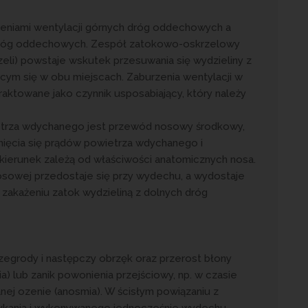
eniami wentylacji górnych dróg oddechowych a
 dróg oddechowych. Zespół zatokowo-oskrzelowy
rzeli) powstaje wskutek przesuwania się wydzieliny z
ącym się w obu miejscach. Zaburzenia wentylacji w
ktowane jako czynnik usposabiający, który należy
etrza wdychanego jest przewód nosowy środkowy,
nięcia się prądów powietrza wdychanego i
i kierunek zależą od właściwości anatomicznych nosa.
sowej przedostaje się przy wydechu, a wydostaje
 zakażeniu zatok wydzieliną z dolnych dróg
rzegrody i następczy obrzęk oraz przerost błony
a) lub zanik powonienia przejściowy, np. w czasie
anej ozenie (anosmia). W ścisłym powiązaniu z
ykania i wykonywanego jednocześnie wydechu