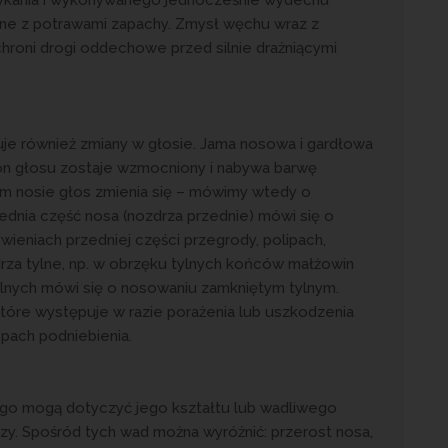
ane z potrawami zapachy. Zmysł węchu wraz z
hroni drogi oddechowe przed silnie drażniącymi
e również zmiany w głosie. Jama nosowa i gardłowa
ton głosu zostaje wzmocniony i nabywa barwę
m nosie głos zmienia się – mówimy wtedy o
ednia część nosa (nozdrza przednie) mówi się o
ieniach przedniej części przegrody, polipach,
rza tylne, np. w obrzęku tylnych końców małżowin
tylnych mówi się o nosowaniu zamkniętym tylnym.
tóre występuje w razie porażenia lub uszkodzenia
pach podniebienia.
go mogą dotyczyć jego kształtu lub wadliwego
zy. Spośród tych wad można wyróżnić: przerost nosa,