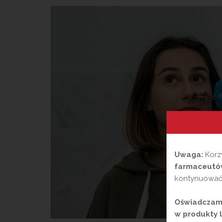
Uwaga:
Korzy
farmaceutów
kontynuować,
Oświadczam,
w produkty l