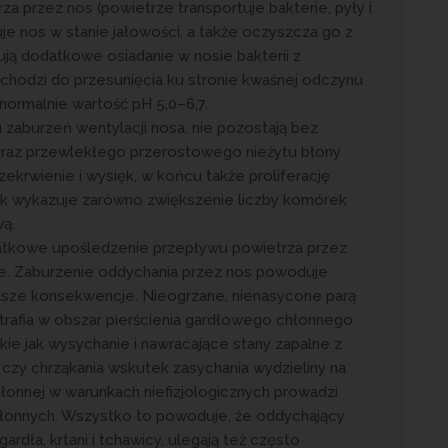
a przez nos (powietrze transportuje bakterie, pyły i
je nos w stanie jałowości, a także oczyszcza go z
ą dodatkowe osiadanie w nosie bakterii z
chodzi do przesunięcia ku stronie kwaśnej odczynu
normalnie wartość pH 5,0–6,7.
zaburzeń wentylacji nosa, nie pozostają bez
braz przewlekłego przerostowego nieżytu błony
ekrwienie i wysięk, w końcu także proliferację
nek wykazuje zarówno zwiększenie liczby komórek
ą.
atkowe upośledzenie przepływu powietrza przez
ie. Zaburzenie oddychania przez nos powoduje
alsze konsekwencje. Nieogrzane, nienasycone parą
 trafia w obszar pierścienia gardłowego chłonnego
kie jak wysychanie i nawracające stany zapalne z
 czy chrząkania wskutek zasychania wydzieliny na
chłonnej w warunkach niefizjologicznych prowadzi
łonnych. Wszystko to powoduje, że oddychający
ardła, krtani i tchawicy, ulegają też często