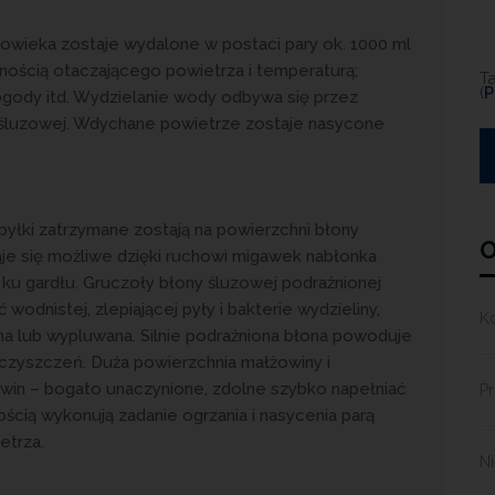
owieka zostaje wydalone w postaci pary ok. 1000 ml
nością otaczającego powietrza i temperaturą;
T
(
P
 pogody itd. Wydzielanie wody odbywa się przez
 śluzowej. Wdychane powietrze zostaje nasycone
yłki zatrzymane zostają na powierzchni błony
O
taje się możliwe dzięki ruchowi migawek nabłonka
u gardłu. Gruczoły błony śluzowej podrażnionej
 wodnistej, zlepiającej pyły i bakterie wydzieliny,
K
ana lub wypluwana. Silnie podrażniona błona powoduje
eczyszczeń. Duża powierzchnia małżowiny i
in – bogato unaczynione, zdolne szybko napełniać
Pr
ością wykonują zadanie ogrzania i nasycenia parą
etrza.
N