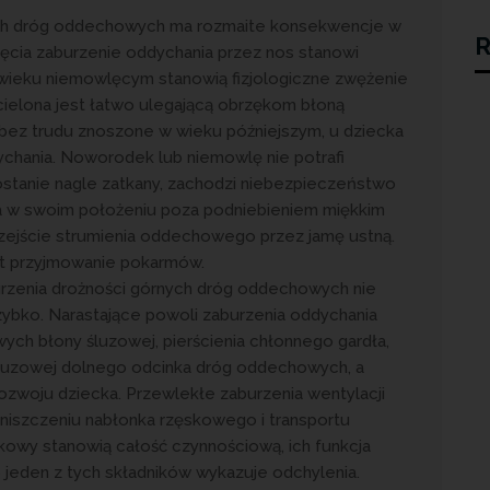
ych dróg oddechowych ma rozmaite konsekwencje w
R
ęcia zaburzenie oddychania przez nos stanowi
 wieku niemowlęcym stanowią fizjologiczne zwężenie
ielona jest łatwo ulegającą obrzękom błoną
, bez trudu znoszone w wieku późniejszym, u dziecka
chania. Noworodek lub niemowlę nie potrafi
stanie nagle zatkany, zachodzi niebezpieczeństwo
nia w swoim położeniu poza podniebieniem miękkim
rzejście strumienia oddechowego przez jamę ustną.
st przyjmowanie pokarmów.
rzenia drożności górnych dróg oddechowych nie
zybko. Narastające powoli zaburzenia oddychania
ch błony śluzowej, pierścienia chłonnego gardła,
śluzowej dolnego odcinka dróg oddechowych, a
zwoju dziecka. Przewlekłe zaburzenia wentylacji
niszczeniu nabłonka rzęskowego i transportu
ęskowy stanowią całość czynnościową, ich funkcja
 jeden z tych składników wykazuje odchylenia.