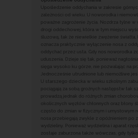
Upośledzenie oddychania w zakresie górn
zależności od wieku. U noworodka i niemowl
poważne zagrożenie życia. Nozdrza tylne w
drogi oddechowej, która w tym miejscu wyśc
śluzową, tak że niewielkie zwężenie światła
oznacza praktycznie wyłączenie nosa z oddy
oddychać przez usta. Gdy nos noworodka zo
uduszenia. Dzieje się tak, ponieważ nagłoś
sięga wysoko ku górze, nie pozwalając na p
Jednocześnie utrudnione lub niemożliwe je
U starszego dziecka w wieku szkolnym zabu
pociągają za sobą groźnych następstw tak s
prowadzą jednak do różnych zmian chorobowy
okolicznych węzłów chłonnych oraz błony 
często do zmian w fizycznym i umysłowym ro
nosa przebiegają zwykle z opóźnieniem po z
wydzieliny. Ponieważ wydzielina i aparat rz
zostaje zaburzona także wówczas, gdy tylko