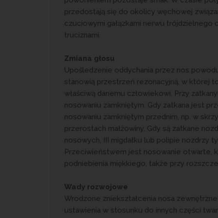
przedostają się do okolicy węchowej związ
czuciowymi gałązkami nerwu trójdzielnego c
truciznami.
Zmiana głosu
Upośledzenie oddychania przez nos powoduj
stanowią przestrzeń rezonacyjną, w której 
właściwą danemu człowiekowi. Przy zatkany
nosowaniu zamkniętym. Gdy zatkana jest prz
nosowaniu zamkniętym przednim, np. w skrzyw
przerostach małżowiny. Gdy są zatkane nozd
nosowych, III migdałku lub polipie nozdrzy 
Przeciwieństwem jest nosowanie otwarte, k
podniebienia miękkiego, także przy rozszcze
Wady rozwojowe
Wrodzone zniekształcenia nosa zewnętrzne
ustawienia w stosunku do innych części twar