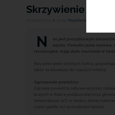
Skrzywienie prze
27 marca 2023
przez
Magdalena Guźniczak
N
os jest początkowym elemente
węchu. Ponadto jama nosowa, a
rezonacyjne, mają duże znaczenie w twor
Nos pełni wiele istotnych funkcji, gwarantu
także za skłonność do częstych infekcji.
Ogrzewanie powietrza
Ogrzanie powietrza odbywa się przez oddawa
licznych w tkance podśluzowej nosa, główni
temperaturze 22°C w okolicy dolnej małżow
części gardła, tuż za nozdrzami tylnymi.