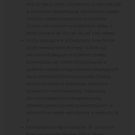
dnia 12 marca 2004 r. o pomocy społecznej, lub
w placówce zapewniającej całodobową opiekę
osobom niepełnosprawnym, przewlekle
chorym lub osobom w podeszłym wieku, o
której mowa w art. 67 i art. 69 ust. 1 tej ustawy;
osoby pracujące w przedszkolu, innej formie
wychowania przedszkolnego, szkole lub
placówce działającej w systemie oświaty,
przedszkolu lub szkole funkcjonującej w
systemie oświaty innego państwa znajdujących
się na terytorium Rzeczypospolitej Polskiej,
placówce wsparcia dziennego, placówce
opiekuńczo-wychowawczej, regionalnej
placówce opiekuńczo-terapeutycznej,
interwencyjnym ośrodku preadopcyjnym, w
ramach form opieki nad dziećmi w wieku do lat
3;
funkcjonariusze albo żołnierze: Sił Zbrojnych
Rzeczypospolitej Polskiej, Policji, Straży