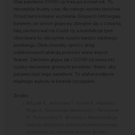
Stan pandemii COVID-19 trwa już ponad rok. To
niezwykle trudny czas dla całego społeczeństwa.
Przed nami kolejne wyzwania. Eksperci ostrzegają
bowiem, ze sezon grypowy zbiegnie się z czwartą
falą zachorowań na Covid-19, a koinfekcja tymi
chorobami to olbrzymie ryzyko bardzo ciężkiego
przebiegu. Obie choroby oprócz dróg
oddechowych atakują przecież wiele innych
tkanek. Zarówno grypa, jak i COVID-19 niosą też
ryzyko niezwykle groźnych powikłań. Warto, aby
pacjenci byli tego świadomi. To ułatwi podjęcie
mądrego wyboru w kwestii szczepień.
Źródło:
Antczak A., Jackowska T., Kuchar E., Mastalerz-
Migas A., Paradowska-Stankiewicz I., Parczewski
M., Tomasiewicz K., Wysocki J. Rekomendacje
zespołu ekspertów dotyczące jednoczesnego
stosowania szczepionek przeciw grypie i