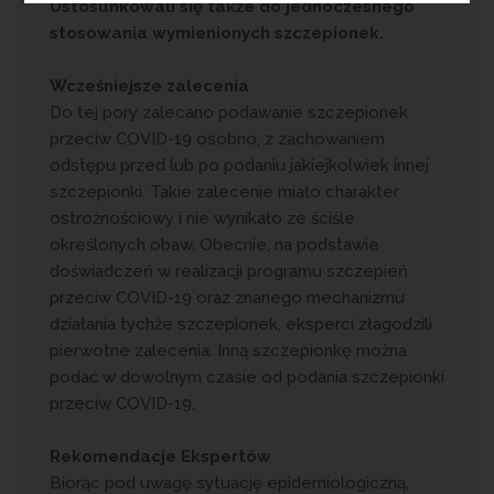
Ustosunkowali się także do jednoczesnego
stosowania wymienionych szczepionek.
Wcześniejsze
zalecenia
Do tej pory zalecano podawanie szczepionek
przeciw COVID-19 osobno, z zachowaniem
odstępu przed lub po podaniu jakiejkolwiek innej
szczepionki. Takie zalecenie miało charakter
ostrożnościowy i nie wynikało ze ściśle
określonych obaw. Obecnie, na podstawie
doświadczeń w realizacji programu szczepień
przeciw COVID-19 oraz znanego mechanizmu
działania tychże szczepionek, eksperci złagodzili
pierwotne zalecenia. Inną szczepionkę można
podać w dowolnym czasie od podania szczepionki
przeciw COVID-19.
Rekomendacje Ekspertów
Biorąc pod uwagę sytuację epidemiologiczną,