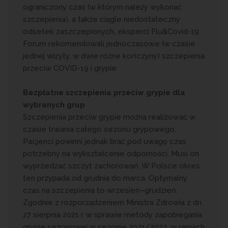
ograniczony czas (w którym należy wykonać
szczepienia), a także ciągle niedostateczny
odsetek zaszczepionych, eksperci Flu&Covid-19
Forum rekomendowali jednoczasowe (w czasie
jednej wizyty, w dwie różne kończyny) szczepienia
przeciw COVID-19 i grypie.
Bezpłatne szczepienia przeciw grypie dla
wybranych grup
Szczepienia przeciw grypie można realizować w
czasie trwania całego sezonu grypowego.
Pacjenci powinni jednak brać pod uwagę czas
potrzebny na wykształcenie odporności. Musi on
wyprzedzać szczyt zachorowań. W Polsce okres
ten przypada od grudnia do marca. Optymalny
czas na szczepienia to wrzesień–grudzień.
Zgodnie z rozporządzeniem Ministra Zdrowia z dn.
27 sierpnia 2021 r. w sprawie metody zapobiegania
grypie sezonowej w sezonie 2021/2022, w ramach