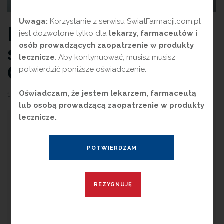
Uwaga:
Korzystanie z serwisu SwiatFarmacji.com.pl
Równoczesne
jest dozwolone tylko dla
lekarzy, farmaceutów i
osób prowadzących zaopatrzenie w produkty
szczepienie przeciw
lecznicze
. Aby kontynuować, musisz musisz
Covid-19 i grypie
potwierdzić poniższe oświadczenie.
Oświadczam, że jestem lekarzem, farmaceutą
10 grudnia 2021
przez
Magdalena Guźniczak
lub osobą prowadzącą zaopatrzenie w produkty
lecznicze.
D
ebata Flu&Covid-19 Forum
przyniosła szereg istotnych
wniosków (również dla nas farmaceutów,
bowiem często stanowimy pierwsze źródło
wiedzy medycznej). Uczestnicy spotkania
apelowali o zwiększenie poziomu
wyszczepialności wśród społeczeństwa
(zarówno przeciw grypie, jak i COVID-19).