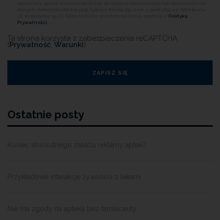
sprzeciwu, prawo wniesienia skargi do organu nadzorczego lub przeniesienia
danych. Administratorem jest Apteka Media Sp. z o.o. z siedzibą we Wrocławiu,
ul. Krakowska 19-23. Administrator przetwarza dane zgodnie z
Polityką
Prywatności.
Ta strona korzysta z zabezpieczenia reCAPTCHA
(
Prywatność
,
Warunki
)
Ostatnie posty
Koniec absolutnego zakazu reklamy aptek?
Przykładowe interakcje żywności z lekami
Nie ma zgody na aptekę bez farmaceuty