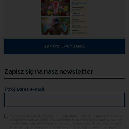
ZAMÓW E-WYDANIE
Zapisz się na nasz newsletter
Twój adres e-mail
Wyrażam zgodę na otrzymywanie newslettera i informacji handlowych serwisu
swiatfarmacji.com.pl. Zgoda jest dobrowolna. Mam prawo cofnąć zgodę w każdym
czasie, dane będą przetwarzane do czasu cofnięcia zgody. Mam prawo dostępu
do danych, sprostowania, usunięcia lub ograniczenia przetwarzania, prawo