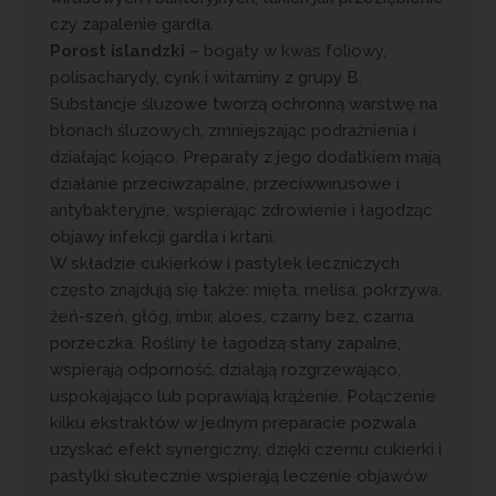
czy zapalenie gardła.
Porost islandzki
– bogaty w kwas foliowy,
polisacharydy, cynk i witaminy z grupy B.
Substancje śluzowe tworzą ochronną warstwę na
błonach śluzowych, zmniejszając podrażnienia i
działając kojąco. Preparaty z jego dodatkiem mają
działanie przeciwzapalne, przeciwwirusowe i
antybakteryjne, wspierając zdrowienie i łagodząc
objawy infekcji gardła i krtani.
W składzie cukierków i pastylek leczniczych
często znajdują się także: mięta, melisa, pokrzywa,
żeń-szeń, głóg, imbir, aloes, czarny bez, czarna
porzeczka. Rośliny te łagodzą stany zapalne,
wspierają odporność, działają rozgrzewająco,
uspokajająco lub poprawiają krążenie. Połączenie
kilku ekstraktów w jednym preparacie pozwala
uzyskać efekt synergiczny, dzięki czemu cukierki i
pastylki skutecznie wspierają leczenie objawów