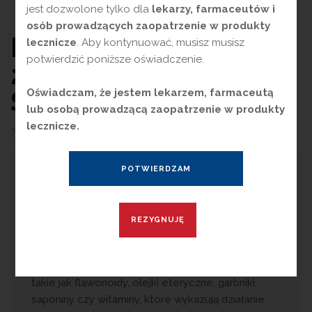
jest dozwolone tylko dla
lekarzy, farmaceutów i
osób prowadzących zaopatrzenie w produkty
PRODUKT ROKU
lecznicze
. Aby kontynuować, musisz musisz
potwierdzić poniższe oświadczenie.
2026 – CUKIERKI
SZAŁWIOWE
Oświadczam, że jestem lekarzem, farmaceutą
lub osobą prowadzącą zaopatrzenie w produkty
lecznicze.
7 kwietnia 2026
przez
Magdalena Guźniczak
R
ośliny lecznicze od wieków odgrywają
istotną rolę w medycynie i
ziołolecznictwie, a ich zastosowanie w leczeniu
różnych schorzeń jest doceniane zarówno w
tradycyjnych, jak i współczesnych metodach
terapii. Zawierają naturalne związki chemiczne,
takie jak flawonoidy, olejki eteryczne, garbniki,
saponiny czy witaminy, które wykazują działanie