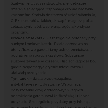
Szałwia nie wysusza śluzówki, a jej delikatne
działanie ściągające wspomaga drobne naczynia
krwionośne. Szałwia dostarcza również witamin (A,
C, B) i minerałów, takich jak wapń, magnez, potas,
żelazo, cynk i sód, wspierając ogólną kondycję
organizmu.
Prawoślaz lekarski
– szczególnie polecany przy
suchym i mokrym kaszlu. Działa osłonowo na
błony śluzowe gardła i jamy ustnej, zmniejszając
podrażnienia i odruch kaszlowy. Substancje
śluzowe zawarte w korzeniu i liściach łagodzą ból
gardła, wspomagają gojenie mikrourazów i
ułatwiają przełykanie.
Tymianek
– działa przeciwzapalnie,
antybakteryjnie i wykrztuśnie. Wspomaga
oczyszczanie dróg oddechowych, łagodzi
podrażnienia gardła, nawilża śluzówkę i ułatwia
połykanie. Szczególnie przydatny przy infekcjach
wirusowych i bakteryjnych, takich jak przeziębienie