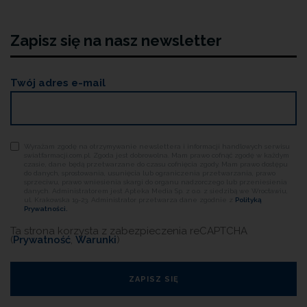
Zapisz się na nasz newsletter
Twój adres e-mail
Wyrażam zgodę na otrzymywanie newslettera i informacji handlowych serwisu
swiatfarmacji.com.pl. Zgoda jest dobrowolna. Mam prawo cofnąć zgodę w każdym
czasie, dane będą przetwarzane do czasu cofnięcia zgody. Mam prawo dostępu
do danych, sprostowania, usunięcia lub ograniczenia przetwarzania, prawo
sprzeciwu, prawo wniesienia skargi do organu nadzorczego lub przeniesienia
danych. Administratorem jest Apteka Media Sp. z o.o. z siedzibą we Wrocławiu,
ul. Krakowska 19-23. Administrator przetwarza dane zgodnie z
Polityką
Prywatności.
Ta strona korzysta z zabezpieczenia reCAPTCHA
(
Prywatność
,
Warunki
)