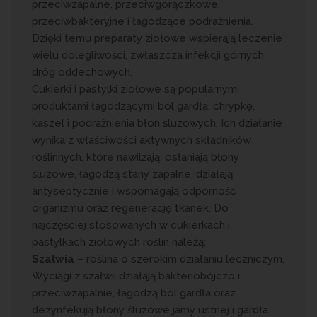
przeciwzapalne, przeciwgorączkowe,
przeciwbakteryjne i łagodzące podrażnienia.
Dzięki temu preparaty ziołowe wspierają leczenie
wielu dolegliwości, zwłaszcza infekcji górnych
dróg oddechowych.
Cukierki i pastylki ziołowe są popularnymi
produktami łagodzącymi ból gardła, chrypkę,
kaszel i podrażnienia błon śluzowych. Ich działanie
wynika z właściwości aktywnych składników
roślinnych, które nawilżają, osłaniają błony
śluzowe, łagodzą stany zapalne, działają
antyseptycznie i wspomagają odporność
organizmu oraz regenerację tkanek. Do
najczęściej stosowanych w cukierkach i
pastylkach ziołowych roślin należą:
Szałwia
– roślina o szerokim działaniu leczniczym.
Wyciągi z szałwii działają bakteriobójczo i
przeciwzapalnie, łagodzą ból gardła oraz
dezynfekują błony śluzowe jamy ustnej i gardła.