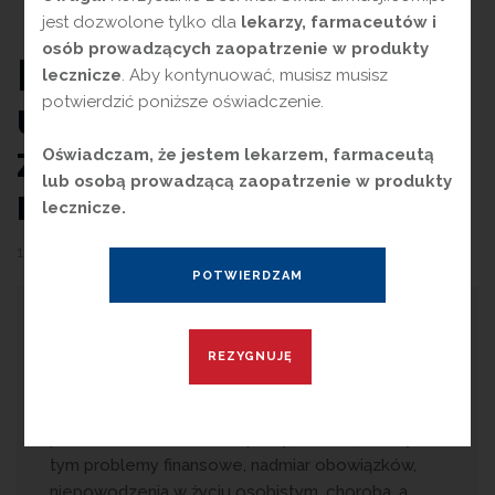
jest dozwolone tylko dla
lekarzy, farmaceutów i
osób prowadzących zaopatrzenie w produkty
Preparaty
lecznicze
. Aby kontynuować, musisz musisz
potwierdzić poniższe oświadczenie.
uspokajające i
zmniejszające
Oświadczam, że jestem lekarzem, farmaceutą
lub osobą prowadzącą zaopatrzenie w produkty
napięcie nerwowe
lecznicze.
10 sierpnia 2023
przez
Magdalena Guźniczak
N
apięcie nerwowe to zespół
zróżnicowanych objawów będących
odpowiedzią organizmu na działanie czynników
stresogennych. Przyczyną może być wszystko, co
przerasta możliwości adaptacyjne danej osoby, w
tym problemy finansowe, nadmiar obowiązków,
niepowodzenia w życiu osobistym, choroba, a