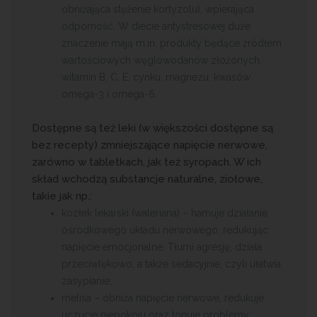
obniżająca stężenie kortyzolu), wpierająca
odporność. W diecie antystresowej duże
znaczenie mają m.in. produkty będące źródłem
wartościowych węglowodanów złożonych,
witamin B, C, E, cynku, magnezu, kwasów
omega-3 i omega-6.
Dostępne są też leki (w większości dostępne są
bez recepty) zmniejszające napięcie nerwowe,
zarówno w tabletkach, jak też syropach. W ich
skład wchodzą substancje naturalne, ziołowe,
takie jak np.:
kozłek lekarski (waleriana) – hamuje działanie
ośrodkowego układu nerwowego, redukując
napięcie emocjonalne. Tłumi agresję, działa
przeciwlękowo, a także sedacyjnie, czyli ułatwia
zasypianie;
melisa – obniża napięcie nerwowe, redukuje
uczucie niepokoju oraz tonuje problemy