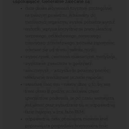
uspokajające. Generalnie zalecane są:
duża dawka aktywności fizycznej, szczególnie
na świeżym powietrzu. Adekwatny do
możliwości organizmu wysiłek pobudza wyrzut
endorfin, wpływa korzystnie na pracę układów
sercowego, oddechowego, nerwowego,
mięśniowo-szkieletowego; pozwala zapomnieć,
oderwać się od stresu i natłoku myśli;
wypoczynek, ćwiczenia relaksacyjne, medytacja,
wyciszanie, zwłaszcza w godzinach
wieczornych – wszystko to powinno pomóc
efektywnie zredukować uczucie napięcia;
właściwa ilość snu – należy dbać o to, by sen
trwał około 8 godzin, aczkolwiek część
specjalistów podkreśla, że od czasu ważniejsza
jest jakość oraz wybudzanie się w odpowiedniej
fazie (najlepiej w tzw. fazie REM);
odpowiednia dieta, obniżająca ciśnienie krwi,
poprawiająca gospodarkę hormonalną (m.in.