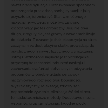
nawet błahe sytuacje, uwarunkowane sposobem
postrzegania przez daną osobę sytuacji, z jaką
przyszło się jej zmierzyć. Stan wzmożonego
napięcia nerwowego może być zarówno
krótkotrwały, jak też chroniczny. Jeśli nie trwa
długo, z reguły nie jest groźny a nawet mobilizuje
do działania. Z czasem jednak ekspozycja na stres
zaczyna mieć destrukcyjne skutki, prowadząc do
psychicznego, a nawet fizycznego wyniszczania
ustroju. Wzmożone napięcie jest potencjalnie
przyczyną bezsenności, zaburzeń nastroju i
zachowania, dysfunkcji dotyczących odżywiania,
problemów w obrębie układu sercowo-
naczyniowego, różnego typu bolesności.
Wysiłek fizyczny, relaksacja, zdrowy sen,
odpowiednie żywienie, eliminacja źródeł stresu –
to najskuteczniejsze metody. Dodatkowo można
wspomóc organizm stosując łagodne środki