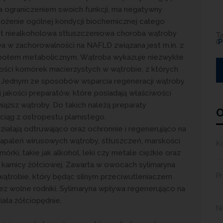
a ograniczeniem swoich funkcji, ma negatywny
bożenie ogólnej kondycji biochemicznej całego
st niealkoholowa stłuszczeniowa choroba wątroby
T
(
P
w zachorowalności na NAFLD związana jest m.in. z
espołem metabolicznym. Wątroba wykazuje niezwykłe
ości komórek macierzystych w wątrobie, z których
Jednym ze sposobów wsparcia regeneracji wątroby
jakości preparatów, które posiadają właściwości
iąższ wątroby. Do takich należą preparaty
O
ciąg z ostropestu plamistego.
ałają odtruwająco oraz ochronnie i regenerująco na
 zapaleń wirusowych wątroby, stłuszczeń, marskości
K
órki, takie jak alkohol, leki czy metale ciężkie oraz
 kamicy żółciowej. Zawarta w owocach sylimaryna
Pr
 wątrobie, który będąc silnym przeciwutleniaczem
z wolne rodniki. Sylimaryna wpływa regenerująco na
iała żółciopędnie.
N