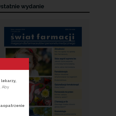
statnie wydanie
a
lekarzy,
. Aby
zaopatrzenie