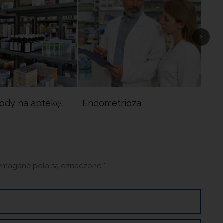
ody na aptekę…
Endometrioza
Now
wsp
magane pola są oznaczone
*