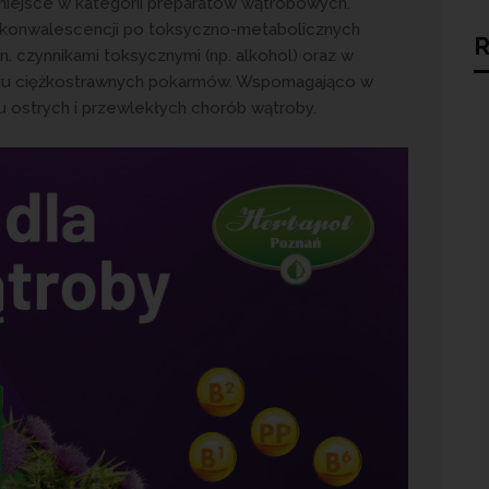
miejsce w kategorii preparatów wątrobowych.
konwalescencji po toksyczno-metabolicznych
R
 czynnikami toksycznymi (np. alkohol) oraz w
życiu ciężkostrawnych pokarmów. Wspomagająco w
 ostrych i przewlekłych chorób wątroby.