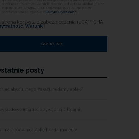
przeniesienia danych. Administratorem jest Apteka Media Sp. z o.o.
z siedzibą we Wrocławiu, ul. Krakowska 19-23. Administrator
przetwarza dane zgodnie z
Polityką Prywatności.
a strona korzysta z zabezpieczenia reCAPTCHA
rywatność
,
Warunki
)
statnie posty
oniec absolutnego zakazu reklamy aptek?
zykładowe interakcje żywności z lekami
ie ma zgody na aptekę bez farmaceuty