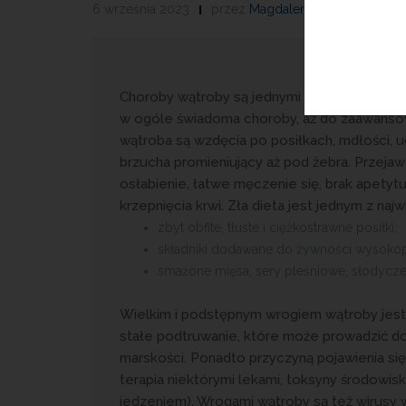
6 września 2023
przez
Magdalena Guźniczak
Choroby wątroby są jednymi z najczęstszych
w ogóle świadoma choroby, aż do zaawanso
wątroba są wzdęcia po posiłkach, mdłości, uc
brzucha promieniujący aż pod żebra. Przeja
osłabienie, łatwe męczenie się, brak apetytu
krzepnięcia krwi. Zła dieta jest jednym z n
zbyt obfite, tłuste i ciężkostrawne posiłki;
składniki dodawane do żywności wysokop
smażone mięsa, sery pleśniowe, słodycze 
Wielkim i podstępnym wrogiem wątroby jest 
stałe podtruwanie, które może prowadzić d
marskości. Ponadto przyczyną pojawienia się
terapia niektórymi lekami, toksyny środowi
jedzeniem). Wrogami wątroby są też wirusy