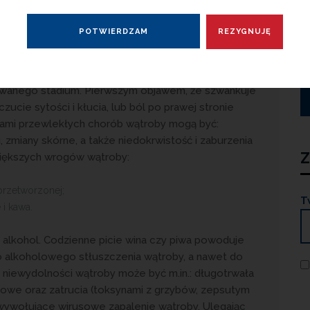
 schorzeń. Większość osób nimi dotkniętych nie jest
wanego stadium. Pierwszym objawem, że szwankuje
zucie sytości i kłucia, lub ból po prawej stronie
wami przewlekłych chorób wątroby mogą być:
, zmiany skórne, a także niedokrwistość i zaburzenia
Z
ajwiększych wrogów wątroby:
rzetworzonej;
T
i kawa.
alkohol. Codzienne picie wina czy piwa powoduje
o alkoholowego stłuszczenia wątroby, a nawet do
 niewydolności wątroby może być m.in.: długotrwała
skowe oraz zatrucia (toksynami z grzybów, zepsutym
 wywołujące wirusowe zapalenie wątroby. Ulegając