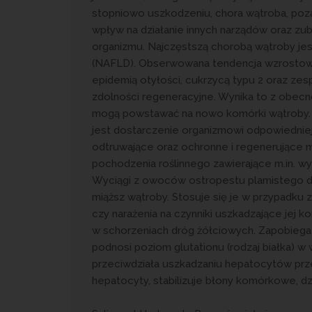
stopniowo uszkodzeniu, chora wątroba, poz
wpływ na działanie innych narządów oraz zu
organizmu. Najczęstszą chorobą wątroby je
(NAFLD). Obserwowana tendencja wzrostowa 
epidemią otyłości, cukrzycą typu 2 oraz z
zdolności regeneracyjne. Wynika to z obecn
mogą powstawać na nowo komórki wątroby. 
jest dostarczenie organizmowi odpowiedniej 
odtruwające oraz ochronne i regenerujące m
pochodzenia roślinnego zawierające m.in. wy
Wyciągi z owoców ostropestu plamistego dzi
miąższ wątroby. Stosuje się je w przypadku
czy narażenia na czynniki uszkadzające jej kom
w schorzeniach dróg żółciowych. Zapobiega
podnosi poziom glutationu (rodzaj białka) w
przeciwdziała uszkadzaniu hepatocytów prze
hepatocyty, stabilizuje błony komórkowe, dz