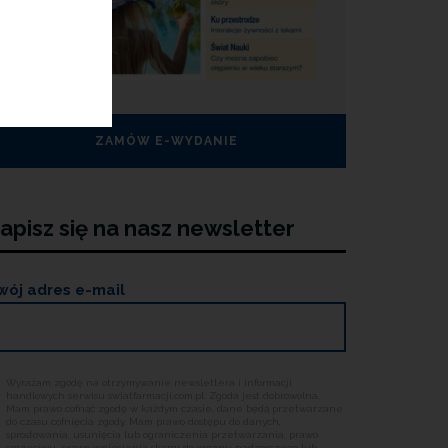
ZAMÓW E-WYDANIE
apisz się na nasz newsletter
wój adres e-mail
Wyrażam zgodę na otrzymywanie newslettera i informacji
handlowych serwisu swiatfarmacji.com.pl. Zgoda jest dobrowolna.
Mam prawo cofnąć zgodę w każdym czasie, dane będą przetwarzane
do czasu cofnięcia zgody. Mam prawo dostępu do danych,
sprostowania, usunięcia lub ograniczenia przetwarzania, prawo
sprzeciwu, prawo wniesienia skargi do organu nadzorczego lub