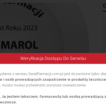
O
Weryfikacja Dostępu Do Serwisu
stanie z serwisu SwiatFarmacji.com.pl jest dozwolone tylko dl
 i osób prowadzących zaopatrzenie w produkty lecznicze
 musisz musisz potwierdzić poniższe oświadczenie.
robę
 że jestem lekarzem, farmaceutą lub osobą prowadzącą 
ecznicze.