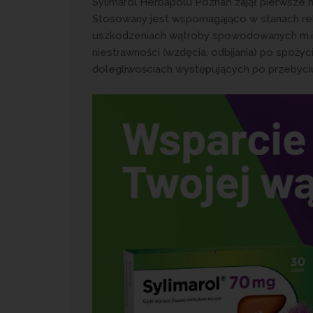
Sylimarol Herbapolu Poznań zajął pierwsze 
Stosowany jest wspomagająco w stanach re
uszkodzeniach wątroby spowodowanych m.in.
niestrawności (wzdęcia, odbijania) po spo
dolegliwościach występujących po przebyciu