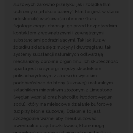
śluzowych zarówno przełyku, jak i żołądka film
ochronny o „efekcie bariery”. Film ten jest w stanie
udoskonalić właściwości obronne śluzu
fizjologicznego, chroniąc go przed bezpośrednim
kontaktem z wewnętrznymi i zewnętrznymi
substancjami podrażniającymi. Tak jak śluz w
żołądku składa się z mucyny i dwuwęglanu, tak
systemy substancji naturalnych odtwarzają
mechanizmy obronne organizmu. Ich skuteczność
oparta jest na synergii między składnikiem
polisacharydowym z aloesu (o wysokim
podobieństwie do błony śluzowej) i naturalnym
składnikiem mineralnym złożonym z Limestone
(węglan wapnia) oraz Nahcolite (wodorowęglan
sodu), który ma miejscowe działanie buforowe
tuż przy błonie śluzowej. Działanie to jest
szczególnie ważne, aby zneutralizować
ewentualne cząsteczki kwasu, które mogą
przeniknąć do powierzchniowych warstw śluzu.