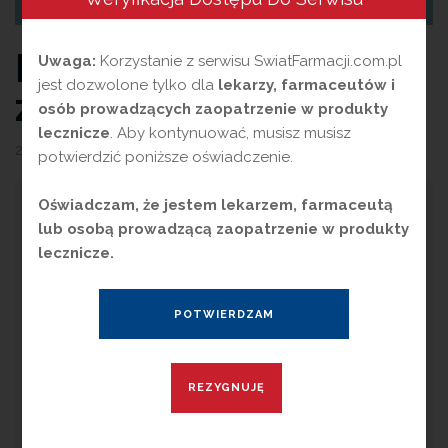
Nauka i natura kontra
Uwaga:
Korzystanie z serwisu SwiatFarmacji.com.pl
jest dozwolone tylko dla
lekarzy, farmaceutów i
zgaga i refluks
osób prowadzących zaopatrzenie w produkty
lecznicze
. Aby kontynuować, musisz musisz
23 marca 2022
przez
Magdalena Guźniczak
potwierdzić poniższe oświadczenie.
Oświadczam, że jestem lekarzem, farmaceutą
P
rawie każdy człowiek przynajmniej raz
lub osobą prowadzącą zaopatrzenie w produkty
w życiu cierpiał na problemy układu
lecznicze.
pokarmowego: refluks, nieżyt żołądka i
kłopoty z trawieniem. Choć dolegliwości te są
bardzo rozpowszechnione i dotykają znaczną
część populacji (w Europie od 8,8% do 25,9%)
rozpoznanie ich nie jest łatwe, ponieważ
charakteryzują się wieloma objawami
(wzdęcia, kłopoty z trawieniem, uczucie
pieczenia).