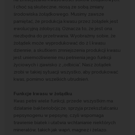
I choć są skuteczne, niosą ze sobą zmiany
środowiska żołądkowego. Musimy zawsze
pamiętać, że produkcja kwasu przez żołądek jest
ewolucyjną zdobyczą. Oznacza to, że jest ona
niezbędna do przetrwania. Wyobraźmy sobie, że
żołądek może wyprodukować do 2 l kwasu
dziennie, a skutkiem zmniejszenia produkcji kwasu
jest uniemożliwienie mu pełnienia jego funkcji
życiowych i zjawisko z „odbicia”. Nasz żołądek
zrobi w takiej sytuacji wszystko, aby produkować
kwas, pomimo wszelkich utrudnień.
Funkcje kwasu w żołądku
Kwas pełni wiele funkcji, przede wszystkim ma
działanie bakteriobójcze, sprzyja przekształcaniu
pepsynogenu w pepsynę, czyli wspomaga
trawienie białek i ułatwia wchłanianie niektórych
minerałów, takich jak wapń, magnez i żelazo.