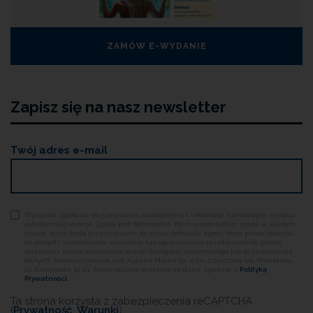
ZAMÓW E-WYDANIE
Zapisz się na nasz newsletter
Twój adres e-mail
Wyrażam zgodę na otrzymywanie newslettera i informacji handlowych serwisu
swiatfarmacji.com.pl. Zgoda jest dobrowolna. Mam prawo cofnąć zgodę w każdym
czasie, dane będą przetwarzane do czasu cofnięcia zgody. Mam prawo dostępu
do danych, sprostowania, usunięcia lub ograniczenia przetwarzania, prawo
sprzeciwu, prawo wniesienia skargi do organu nadzorczego lub przeniesienia
danych. Administratorem jest Apteka Media Sp. z o.o. z siedzibą we Wrocławiu,
ul. Krakowska 19-23. Administrator przetwarza dane zgodnie z
Polityką
Prywatności.
Ta strona korzysta z zabezpieczenia reCAPTCHA
(
Prywatność
,
Warunki
)