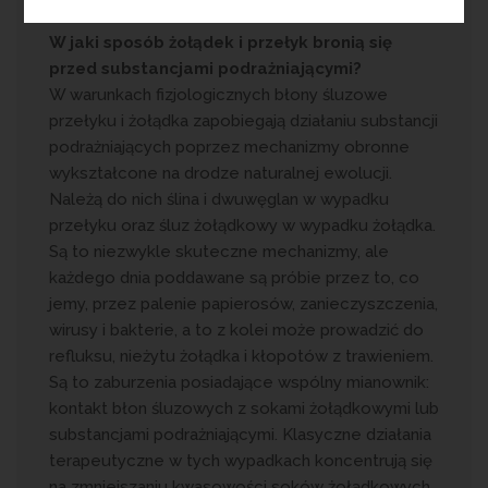
W jaki sposób żołądek i przełyk bronią się
przed substancjami podrażniającymi?
W warunkach fizjologicznych błony śluzowe
przełyku i żołądka zapobiegają działaniu substancji
podrażniających poprzez mechanizmy obronne
wykształcone na drodze naturalnej ewolucji.
Należą do nich ślina i dwuwęglan w wypadku
przełyku oraz śluz żołądkowy w wypadku żołądka.
Są to niezwykle skuteczne mechanizmy, ale
każdego dnia poddawane są próbie przez to, co
jemy, przez palenie papierosów, zanieczyszczenia,
wirusy i bakterie, a to z kolei może prowadzić do
refluksu, nieżytu żołądka i kłopotów z trawieniem.
Są to zaburzenia posiadające wspólny mianownik:
kontakt błon śluzowych z sokami żołądkowymi lub
substancjami podrażniającymi. Klasyczne działania
terapeutyczne w tych wypadkach koncentrują się
na zmniejszaniu kwasowości soków żołądkowych.