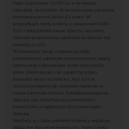
miały rozpoznany COVID-19, a nie karmiły
naturalnie, dochodziło do przenoszenia zakażenia
koronawirusem na około 5% dzieci. W
przypadkach, kiedy kobieta z zakażeniem SARS-
CoV-2 dalej karmiła swoje dziecko naturalnie,
odsetek przenoszenia zakażenia na dziecko był
mniejszy o 1,5%.
W momencie, kiedy u karmiącej matki
potwierdzono zakażenie koronawirusem, należy
zastosować odpowiednie środki ostrożności,
które zminimalizują oraz ograniczą ryzyko
transmisji wirusa na dziecko. Jest to m.in.
wzmożona higiena rąk, noszenie maseczki w
czasie karmienia dziecka, dokładna pielęgnacja
dziecka oraz dezynfekcja przedmiotów i
powierzchni w najbliższym otoczeniu matki i
dziecka.
Niestety, w czasie pandemii trudniej o wsparcie
laktacyjne dla kobiet karmiących. Dane z wielu