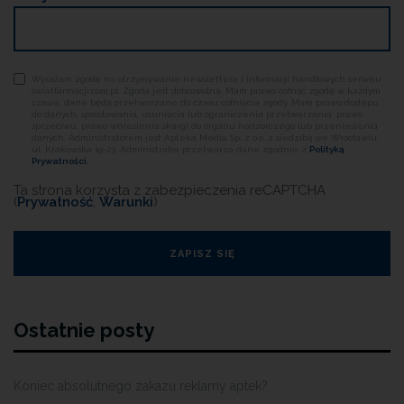
Wyrażam zgodę na otrzymywanie newslettera i informacji handlowych serwisu
swiatfarmacji.com.pl. Zgoda jest dobrowolna. Mam prawo cofnąć zgodę w każdym
czasie, dane będą przetwarzane do czasu cofnięcia zgody. Mam prawo dostępu
do danych, sprostowania, usunięcia lub ograniczenia przetwarzania, prawo
sprzeciwu, prawo wniesienia skargi do organu nadzorczego lub przeniesienia
danych. Administratorem jest Apteka Media Sp. z o.o. z siedzibą we Wrocławiu,
ul. Krakowska 19-23. Administrator przetwarza dane zgodnie z
Polityką
Prywatności.
Ta strona korzysta z zabezpieczenia reCAPTCHA
(
Prywatność
,
Warunki
)
Ostatnie posty
Koniec absolutnego zakazu reklamy aptek?