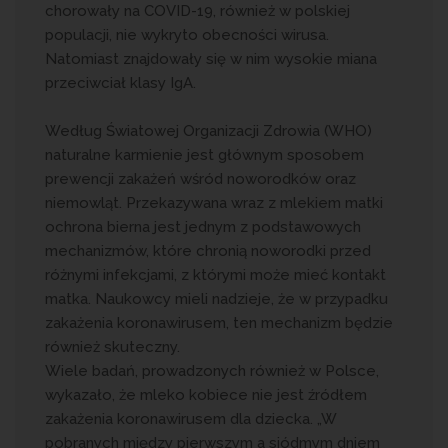
chorowały na COVID-19, również w polskiej
populacji, nie wykryto obecności wirusa.
Natomiast znajdowały się w nim wysokie miana
przeciwciał klasy IgA.
Według Światowej Organizacji Zdrowia (WHO)
naturalne karmienie jest głównym sposobem
prewencji zakażeń wśród noworodków oraz
niemowląt. Przekazywana wraz z mlekiem matki
ochrona bierna jest jednym z podstawowych
mechanizmów, które chronią noworodki przed
różnymi infekcjami, z którymi może mieć kontakt
matka. Naukowcy mieli nadzieje, że w przypadku
zakażenia koronawirusem, ten mechanizm będzie
również skuteczny.
Wiele badań, prowadzonych również w Polsce,
wykazało, że mleko kobiece nie jest źródłem
zakażenia koronawirusem dla dziecka. „W
pobranych między pierwszym a siódmym dniem