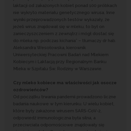
laktacji od zakażonych kobiet ponad 100 próbkach
nie wykryto materiału genetycznego wirusa. Inne
wyniki przeprowadzonych testów wykazały, że
jeżeli wirus znajdował się w mleku, to był on
zanieczyszczeniem z zewnątrz i mógł dostać się
do mleka np. podczas kichania” – tłumaczy dr hab.
Aleksandra Wesołowska, kierownik
Uniwersyteckiej Pracowni Badań nad Mlekiem
Kobiecym i Laktacją przy Regionalnym Banku
Mleka w Szpitalu Św. Rodziny w Warszawie.
Czy mleko kobiece ma właściwości jak osocze
ozdrowieńców?
Od początku trwania pandemii prowadzono liczne
badania naukowe w tym kierunku. U wielu kobiet,
które były zakażone wirusem SARS-CoV-2,
odpowiedź immunologiczna była silna, a
przeciwciała odpornościowe znajdowały się