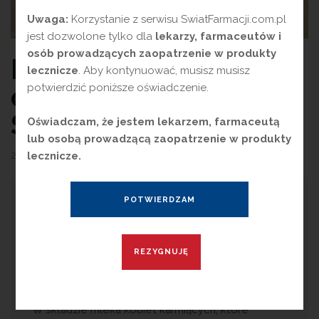
Uwaga:
Korzystanie z serwisu SwiatFarmacji.com.pl
jest dozwolone tylko dla
lekarzy, farmaceutów i
osób prowadzących zaopatrzenie w produkty
Karmienie piersią
lecznicze
. Aby kontynuować, musisz musisz
chroni dziecko przed
potwierdzić poniższe oświadczenie.
SARS-CoV-2?
Oświadczam, że jestem lekarzem, farmaceutą
lub osobą prowadzącą zaopatrzenie w produkty
24 marca 2021
przez
Magdalena Guźniczak
lecznicze.
W
edług licznych badań naukowych
mleko matki nie stanowi dla
dziecka źródła zakażenia wirusem SARS-CoV-
2. Wręcz przeciwnie, jest jego ochroną
immunologiczną.
W składzie mleka kobiet karmiących, które