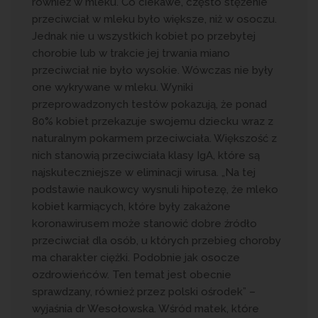
również w mleku. Co ciekawe, często stężenie
przeciwciał w mleku było większe, niż w osoczu.
Jednak nie u wszystkich kobiet po przebytej
chorobie lub w trakcie jej trwania miano
przeciwciał nie było wysokie. Wówczas nie były
one wykrywane w mleku. Wyniki
przeprowadzonych testów pokazują, że ponad
80% kobiet przekazuje swojemu dziecku wraz z
naturalnym pokarmem przeciwciała. Większość z
nich stanowią przeciwciała klasy IgA, które są
najskuteczniejsze w eliminacji wirusa. „Na tej
podstawie naukowcy wysnuli hipotezę, że mleko
kobiet karmiących, które były zakażone
koronawirusem może stanowić dobre źródło
przeciwciał dla osób, u których przebieg choroby
ma charakter ciężki. Podobnie jak osocze
ozdrowieńców. Ten temat jest obecnie
sprawdzany, również przez polski ośrodek” –
wyjaśnia dr Wesołowska. Wśród matek, które