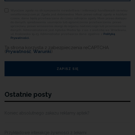
Wyrażam zgodę na otrzymywanie newslettera i informacji handlowych serwisu
swiatfarmacji.com.pl. Zgoda jest dobrowolna. Mam prawo cofnąć zgodę w każdym
czasie, dane będą przetwarzane do czasu cofnięcia zgody. Mam prawo dostępu
do danych, sprostowania, usunięcia lub ograniczenia przetwarzania, prawo
sprzeciwu, prawo wniesienia skargi do organu nadzorczego lub przeniesienia
danych. Administratorem jest Apteka Media Sp. z o.o. z siedzibą we Wrocławiu,
ul. Krakowska 19-23. Administrator przetwarza dane zgodnie z
Polityką
Prywatności.
Ta strona korzysta z zabezpieczenia reCAPTCHA
(
Prywatność
,
Warunki
)
Ostatnie posty
Koniec absolutnego zakazu reklamy aptek?
Przykładowe interakcje żywności z lekami