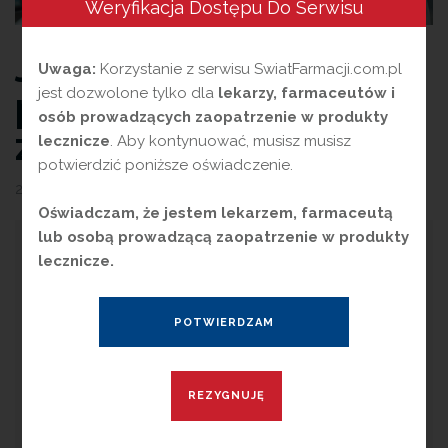
Weryfikacja Dostępu Do Serwisu
Jak reklamować
Uwaga:
Korzystanie z serwisu SwiatFarmacji.com.pl
produkty lecznicze
jest dozwolone tylko dla
lekarzy, farmaceutów i
osób prowadzących zaopatrzenie w produkty
zgodnie z prawem?
lecznicze
. Aby kontynuować, musisz musisz
potwierdzić poniższe oświadczenie.
29 maja 2024
przez
Magdalena Guźniczak
Oświadczam, że jestem lekarzem, farmaceutą
lub osobą prowadzącą zaopatrzenie w produkty
Z
lecznicze.
miany, które obowiązują od stycznia
ubiegłego roku w zakresie reklamy
produktów leczniczych, wciąż budzą wiele
kontrowersji. Podstawowa zmiana dotyczy
konieczności umieszczania ostrzeżenia w
każdej reklamie produktu leczniczego.
Komunikat ma być jednoznaczny dla odbiorcy, to