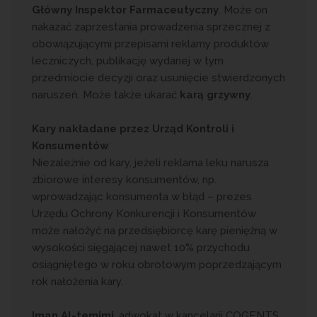
Główny Inspektor Farmaceutyczny
. Może on
nakazać zaprzestania prowadzenia sprzecznej z
obowiązującymi przepisami reklamy produktów
leczniczych, publikację wydanej w tym
przedmiocie decyzji oraz usunięcie stwierdzonych
naruszeń. Może także ukarać
karą
grzywny
.
Kary nakładane przez Urząd Kontroli i
Konsumentów
Niezależnie od kary, jeżeli reklama leku narusza
zbiorowe interesy konsumentów, np.
wprowadzając konsumenta w błąd – prezes
Urzędu Ochrony Konkurencji i Konsumentów
może nałożyć na przedsiębiorcę karę pieniężną w
wysokości sięgającej nawet 10% przychodu
osiągniętego w roku obrotowym poprzedzającym
rok nałożenia kary.
Iman Al-temimi
, adwokat w kancelarii COGENTS