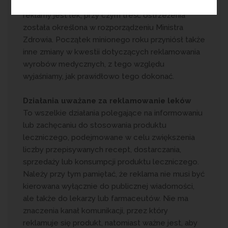
znaczy jasno wskazywać na to, że przedmiotem
reklamy jest lek, przy czym treść ostrzeżenia
została określona w rozporządzeniu Ministra
Zdrowia. Początek minionego roku przyniósł także
inne zmiany w kwestii dotyczących reklamowania
wyrobów medycznych, z tego względu
wyjaśniamy, jak prawidłowo tego dokonać.
Działania uważane za reklamowanie leków
To wszelkie działania polegające na informowaniu
lub zachęcaniu do stosowania produktu
leczniczego, podejmowane w celu zwiększenia
liczby przepisywanych recept, dostarczania,
sprzedaży lub konsumpcji produktu leczniczego.
Należy przy tym pamiętać, że reklama nie musi być
kierowana wyłącznie do publicznej wiadomości,
ale także do lekarzy lub farmaceutów. Nie ma
znaczenia kanał komunikacji, przez który
reklamuje się produkt, natomiast ważne jest, aby