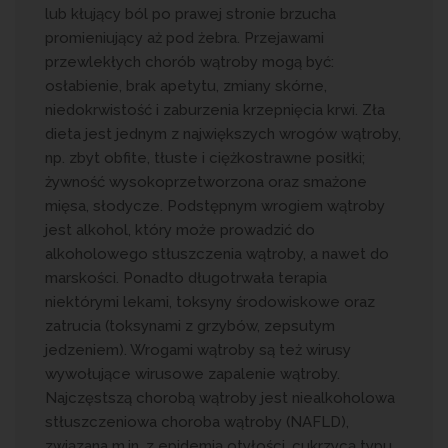
lub kłujący ból po prawej stronie brzucha
promieniujący aż pod żebra. Przejawami
przewlekłych chorób wątroby mogą być:
osłabienie, brak apetytu, zmiany skórne,
niedokrwistość i zaburzenia krzepnięcia krwi. Zła
dieta jest jednym z największych wrogów wątroby,
np. zbyt obfite, tłuste i ciężkostrawne posiłki;
żywność wysokoprzetworzona oraz smażone
mięsa, słodycze. Podstępnym wrogiem wątroby
jest alkohol, który może prowadzić do
alkoholowego stłuszczenia wątroby, a nawet do
marskości. Ponadto długotrwała terapia
niektórymi lekami, toksyny środowiskowe oraz
zatrucia (toksynami z grzybów, zepsutym
jedzeniem). Wrogami wątroby są też wirusy
wywołujące wirusowe zapalenie wątroby.
Najczęstszą chorobą wątroby jest niealkoholowa
stłuszczeniowa choroba wątroby (NAFLD),
związana m.in. z epidemią otyłości, cukrzycą typu