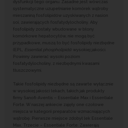
dysfunkcji tego organu. Zasadne jest wówczas
systematyczne uzupełnianie komórek wątroby
mieszaniną fosfolipidów uzyskiwanych z nasion
soi, zawierających fosfatydylocholiny. Aby
fosfolipidy zostały wbudowane w błony
komórkowe hepatocytów, nie mogą być
przypadkowe, muszą to być fosfolipidy niezbędne
(EPL,
Essential phospholipids
) wysokiej jakości.
Powinny zawierać wysoki poziom
fosfatydylocholiny, z niezbędnymi kwasami
tłuszczowymi.
Takie fosfolipidy niezbędne są zawarte wyłącznie
w wysokiej jakości lekach, takich jak produkty
firmy Sanofi-Aventis – Essentiale Max i Essentiale
Forte. W naszej ankiecie zajęły one czołowe
miejsca w kategorii preparatów wzmacniających
wątrobę. Pierwsze miejsce zdobył lek Essentiale
Max. Trzecie – Essentiale Forte. Zawierają