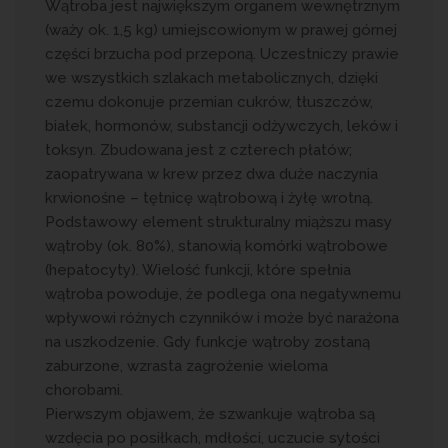
Wątroba jest największym organem wewnętrznym
(waży ok. 1,5 kg) umiejscowionym w prawej górnej
części brzucha pod przeponą. Uczestniczy prawie
we wszystkich szlakach metabolicznych, dzięki
czemu dokonuje przemian cukrów, tłuszczów,
białek, hormonów, substancji odżywczych, leków i
toksyn. Zbudowana jest z czterech płatów;
zaopatrywana w krew przez dwa duże naczynia
krwionośne – tętnicę wątrobową i żyłę wrotną.
Podstawowy element strukturalny miąższu masy
wątroby (ok. 80%), stanowią komórki wątrobowe
(hepatocyty). Wielość funkcji, które spełnia
wątroba powoduje, że podlega ona negatywnemu
wpływowi różnych czynników i może być narażona
na uszkodzenie. Gdy funkcje wątroby zostaną
zaburzone, wzrasta zagrożenie wieloma
chorobami.
Pierwszym objawem, że szwankuje wątroba są
wzdęcia po posiłkach, mdłości, uczucie sytości