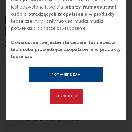
jest dozwolone tylko dla
lekarzy, farmaceutów i
osób prowadzących zaopatrzenie w produkty
ESSENTIALE MAX –
lecznicze
. Aby kontynuować, musisz musisz
PRODUKT ROKU
potwierdzić poniższe oświadczenie.
2025
Oświadczam, że jestem lekarzem, farmaceutą
lub osobą prowadzącą zaopatrzenie w produkty
24 kwietnia 2025
przez
Magdalena Guźniczak
lecznicze.
D
obrze działająca wątroba, to klucz do
zdrowego życia. Często jednak nie
zwracamy uwagi na różne negatywne czynniki, na
które ją narażamy. Choroby wątroby są jednymi z
najczęstszych schorzeń. Większość osób nimi
dotkniętych nie jest w ogóle świadoma choroby,
aż do zaawansowanego stadium.