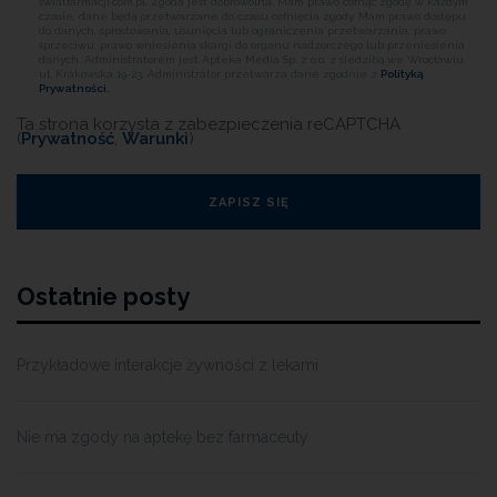
swiatfarmacji.com.pl. Zgoda jest dobrowolna. Mam prawo cofnąć zgodę w każdym
czasie, dane będą przetwarzane do czasu cofnięcia zgody. Mam prawo dostępu
do danych, sprostowania, usunięcia lub ograniczenia przetwarzania, prawo
sprzeciwu, prawo wniesienia skargi do organu nadzorczego lub przeniesienia
danych. Administratorem jest Apteka Media Sp. z o.o. z siedzibą we Wrocławiu,
ul. Krakowska 19-23. Administrator przetwarza dane zgodnie z
Polityką
Prywatności.
Ta strona korzysta z zabezpieczenia reCAPTCHA
(
Prywatność
,
Warunki
)
Ostatnie posty
Przykładowe interakcje żywności z lekami
Nie ma zgody na aptekę bez farmaceuty