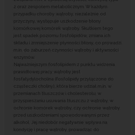
2 oraz zespołem metabolicznym. W każdym
przypadku choroby wątroby, niezależnie od
przyczyny, występuje uszkodzenie błony
komórkowej komórek wątroby. Skutkiem tego
jest spadek poziomu fosfolipidów, zmiana ich
składu i zmniejszenie płynności błony, co prowadzi
m.in. do zaburzeń czynności wątroby i aktywności
enzymów.
Najważniejszym fosfolipidem z punktu widzenia
prawidłowej pracy wątroby jest
fosfatydylocholina (fosfolipidy przyłączone do
cząsteczki choliny), która bierze udział m.in. w
przemianach tłuszczów i cholesterolu, w
przyspieszaniu usuwania tłuszczu z wątroby, w
ochronie komórek wątroby, czy ochronie wątroby
przed uszkodzeniami spowodowanymi przez
alkohol. Jej niedobór negatywnie wpływa na
kondycję i pracę wątroby, prowadząc do