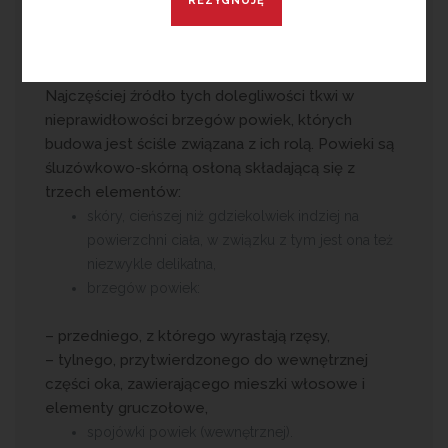
charakterystyczne – niewielki dyskomfort,
swędzenie i podrażnienie brzegów powiek oraz
pieczenie, łzawienie oczu, z czasem pojawia się
charakterystyczny obrzęk i przekrwienie.
Najczęściej źródło tych dolegliwości tkwi w
nieprawidłowości brzegów powiek, których
budowa jest ściśle związana z ich rolą. Powieki są
śluzówkowo-skórną osłoną składającą się z
trzech elementów:
skóry, cieńszej niż gdziekolwiek indziej na
powierzchni ciała, w związku z tym jest ona też
niezwykle delikatna,
brzegów powiek:
– przedniego, z którego wyrastają rzęsy,
– tylnego, przytwierdzonego do wewnętrznej
części oka, zawierającego mieszki włosowe i
elementy gruczołowe,
spojówki powiek (wewnętrznej).