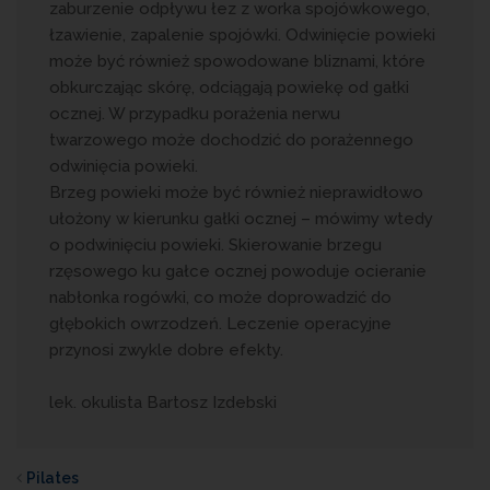
zaburzenie odpływu łez z worka spojówkowego,
łzawienie, zapalenie spojówki. Odwinięcie powieki
może być również spowodowane bliznami, które
obkurczając skórę, odciągają powiekę od gałki
ocznej. W przypadku porażenia nerwu
twarzowego może dochodzić do porażennego
odwinięcia powieki.
Brzeg powieki może być również nieprawidłowo
ułożony w kierunku gałki ocznej – mówimy wtedy
o podwinięciu powieki. Skierowanie brzegu
rzęsowego ku gałce ocznej powoduje ocieranie
nabłonka rogówki, co może doprowadzić do
głębokich owrzodzeń. Leczenie operacyjne
przynosi zwykle dobre efekty.
lek. okulista Bartosz Izdebski
Pilates