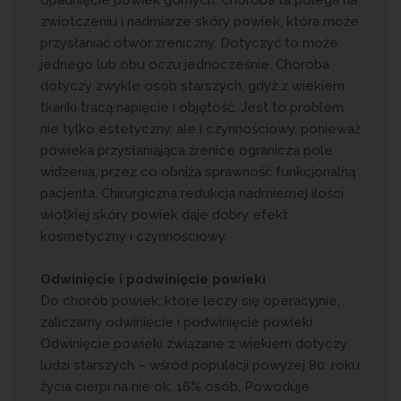
opadnięcie powiek górnych. Choroba ta polega na
zwiotczeniu i nadmiarze skóry powiek, która może
przysłaniać otwór źreniczny. Dotyczyć to może
jednego lub obu oczu jednocześnie. Choroba
dotyczy zwykle osób starszych, gdyż z wiekiem
tkanki tracą napięcie i objętość. Jest to problem
nie tylko estetyczny, ale i czynnościowy, ponieważ
powieka przysłaniająca źrenice ogranicza pole
widzenia, przez co obniża sprawność funkcjonalną
pacjenta. Chirurgiczna redukcja nadmiernej ilości
wiotkiej skóry powiek daje dobry efekt
kosmetyczny i czynnościowy.
Odwinięcie i podwinięcie powieki
Do chorób powiek, które leczy się operacyjnie,
zaliczamy odwinięcie i podwinięcie powieki.
Odwinięcie powieki związane z wiekiem dotyczy
ludzi starszych – wśród populacji powyżej 80. roku
życia cierpi na nie ok. 16% osób. Powoduje