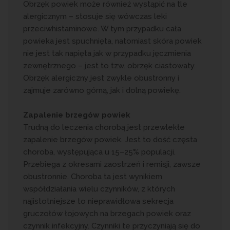
Obrzęk powiek może również wystąpić na tle
alergicznym – stosuje się wówczas leki
przeciwhistaminowe. W tym przypadku cała
powieka jest spuchnięta, natomiast skóra powiek
nie jest tak napięta jak w przypadku jęczmienia
zewnętrznego – jest to tzw. obrzęk ciastowaty.
Obrzęk alergiczny jest zwykle obustronny i
zajmuje zarówno górną, jak i dolną powiekę.
Zapalenie brzegów powiek
Trudną do leczenia chorobą jest przewlekłe
zapalenie brzegów powiek. Jest to dość częsta
choroba, występująca u 15–25% populacji.
Przebiega z okresami zaostrzeń i remisji, zawsze
obustronnie. Choroba ta jest wynikiem
współdziałania wielu czynników, z których
najistotniejsze to nieprawidłowa sekrecja
gruczołów łojowych na brzegach powiek oraz
czynnik infekcyjny. Czynniki te przyczyniają się do