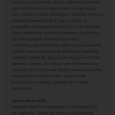
dotyczącym komórek układu odpornościowego
oraz AIDS. Ryzyko półpaśca jest co najmniej 15
razy większe u ludzi zakażonych wirusem HIV niż w
populacji niezakażonej. Z tego powodu w
przypadku wystąpienia choroby u osób młodych
należy dokładnie przebadać pacjenta w kierunku
chorób ogólnych. Półpaśca ocznego
charakteryzuje ból górnej części twarzy po jednej
stronie oraz występowanie grudkowo-plamistej
wysypki. Należy jak najszybciej włączyć leczenie
zarówno ogólne, jak i miejscowe. Powikłania tej
choroby dotyczą powiek (blizny, opadanie powieki,
nieprawidłowy wzrost rzęs) i gałki ocznej
(przymglenie rogówki, sporadycznie nawet
perforacja).
Opadanie powiek
Istotnym objawem związanym z powiekami jest
ich opadanie. Objaw ten może wskazywać na