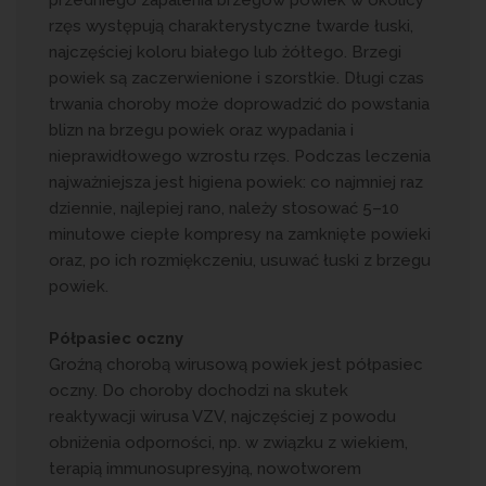
przedniego zapalenia brzegów powiek w okolicy
rzęs występują charakterystyczne twarde łuski,
najczęściej koloru białego lub żółtego. Brzegi
powiek są zaczerwienione i szorstkie. Długi czas
trwania choroby może doprowadzić do powstania
blizn na brzegu powiek oraz wypadania i
nieprawidłowego wzrostu rzęs. Podczas leczenia
najważniejsza jest higiena powiek: co najmniej raz
dziennie, najlepiej rano, należy stosować 5–10
minutowe ciepłe kompresy na zamknięte powieki
oraz, po ich rozmiękczeniu, usuwać łuski z brzegu
powiek.
Półpasiec oczny
Groźną chorobą wirusową powiek jest półpasiec
oczny. Do choroby dochodzi na skutek
reaktywacji wirusa VZV, najczęściej z powodu
obniżenia odporności, np. w związku z wiekiem,
terapią immunosupresyjną, nowotworem