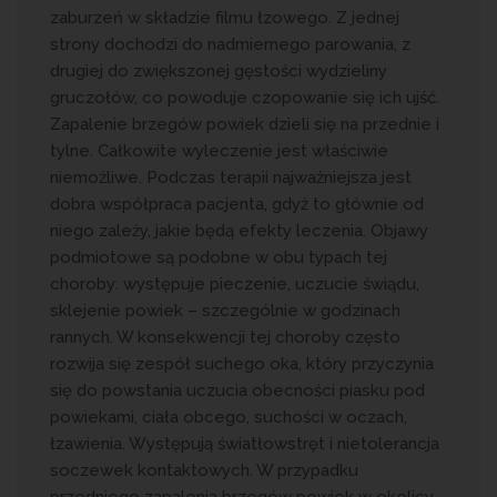
zaburzeń w składzie filmu łzowego. Z jednej
strony dochodzi do nadmiernego parowania, z
drugiej do zwiększonej gęstości wydzieliny
gruczołów, co powoduje czopowanie się ich ujść.
Zapalenie brzegów powiek dzieli się na przednie i
tylne. Całkowite wyleczenie jest właściwie
niemożliwe. Podczas terapii najważniejsza jest
dobra współpraca pacjenta, gdyż to głównie od
niego zależy, jakie będą efekty leczenia. Objawy
podmiotowe są podobne w obu typach tej
choroby: występuje pieczenie, uczucie świądu,
sklejenie powiek – szczególnie w godzinach
rannych. W konsekwencji tej choroby często
rozwija się zespół suchego oka, który przyczynia
się do powstania uczucia obecności piasku pod
powiekami, ciała obcego, suchości w oczach,
łzawienia. Występują światłowstręt i nietolerancja
soczewek kontaktowych. W przypadku