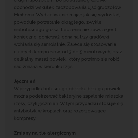
drugim sposobem. Do powstania gradówki
dochodzi wskutek zaczopowania ujść gruczołów
Meiboma. Wydzielina, nie mając jak się wydostać,
powoduje powstanie okrągłego, zwykle
niebolesnego guzka. Leczenie nie zawsze jest
konieczne, ponieważ jedna na trzy gradówki
wchłania się samoistnie. Zaleca się stosowanie
ciepłych kompresów, od 3 do 5 minutowych, oraz
delikatny masaż powieki, który powinno się robić
nad zmianą w kierunku rzęs.
Jęczmień
W przypadku bolesnego obrzęku brzegu powiek
można podejrzewać bakteryjne zapalenie mieszka
rzęsy, czyli jęczmień. W tym przypadku stosuje się
antybiotyk w kroplach oraz rozgrzewające
kompresy.
Zmiany na tle alergicznym