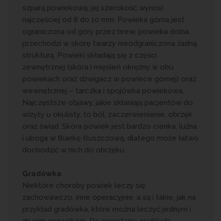
szparą powiekową; jej szerokość wynosi
najczęściej od 8 do 10 mm. Powieka górna jest
ograniczona od góry przez brew, powieka dolna
przechodzi w skórę twarzy nieodgraniczona żadną
strukturą. Powieki składają się z części
zewnętrznej (skóra i mięsień okrężny w obu
powiekach oraz dźwigacz w powiece górnej) oraz
wewnętrznej – tarczka i spojówka powiekowa.
Najczęstsze objawy, jakie skłaniają pacjentów do
wizyty u okulisty, to ból, zaczerwienienie, obrzęk
oraz świąd. Skóra powiek jest bardzo cienka, luźna
i uboga w tkankę tłuszczową, dlatego może łatwo
dochodzić w nich do obrzęku.
Gradówka
Niektóre choroby powiek leczy się
zachowawczo, inne operacyjnie, a są i takie, jak na
przykład gradówka, które można leczyć jednym i