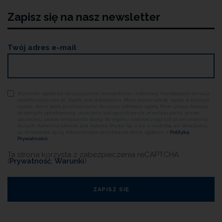
Zapisz się na nasz newsletter
Twój adres e-mail
Wyrażam zgodę na otrzymywanie newslettera i informacji handlowych serwisu
swiatfarmacji.com.pl. Zgoda jest dobrowolna. Mam prawo cofnąć zgodę w każdym
czasie, dane będą przetwarzane do czasu cofnięcia zgody. Mam prawo dostępu
do danych, sprostowania, usunięcia lub ograniczenia przetwarzania, prawo
sprzeciwu, prawo wniesienia skargi do organu nadzorczego lub przeniesienia
danych. Administratorem jest Apteka Media Sp. z o.o. z siedzibą we Wrocławiu,
ul. Krakowska 19-23. Administrator przetwarza dane zgodnie z
Polityką
Prywatności.
Ta strona korzysta z zabezpieczenia reCAPTCHA
(
Prywatność
,
Warunki
)