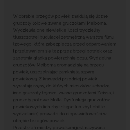
W obrębie brzegów powiek znajdują się liczne
gruczoły łojowe zwane gruczołami Meiboma.
Wydzielają one niewielkie ilości wydzieliny
tłuszczowej budującej zewnętrzną warstwę filmu
łzowego, która zabezpiecza przed odparowaniem
i przelewaniem się łez przez brzegi powiek oraz
zapewnia gładką powierzchnię oczu. Wydzielina
gruczołów Meiboma gromadzi się na brzegu
powiek, uszczelniając zamkniętą szparę
powiekową. Z krawędzi przedniej powiek
wyrastają rzęsy, do których mieszków uchodzą
inne gruczoły łojowe, zwane gruczołami Zeissa, i
gruczoły potowe Molla. Dysfunkcja gruczołów
powiekowych (ich zbyt skąpe lub zbyt obfite
wydzielanie) prowadzi do nieprawidłowości w
obrębie brzegów powiek.
Przestrzeń między powiekami jest nazywana