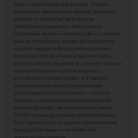
często współistnieją one ze sobą. Choroba
prowadzi do upośledzonej wymiany gazowej w
płucach, co może stać się przyczyną
niedotlenienia organizmu. Jest trudna do
rozpoznania zarówno u biernych, jak i u czynnych
palaczy. Początkowo objawia się uporczywym
kaszlem i skąpym odkrztuszaniem plwociny –
które kojarzone są właśnie z paleniem, a nie z
samą chorobą. Kiedy jednak do zespołu objawów
dołącza dokuczliwe uczucie duszności –
początkowo podczas wysiłku, a w bardziej
zaawansowanym stadium także podczas
wykonywania prostych czynności – może to
oznaczać znaczne uszkodzenie powierzchni
wentylacyjnej płuc. Na każdym etapie trwania
POChP rezygnacja z palenia dymu tytoniowego
bądź ograniczenie czy zupełne wyeliminowanie
ekspozycji na niego może skutkować
złagodzeniem objawów.