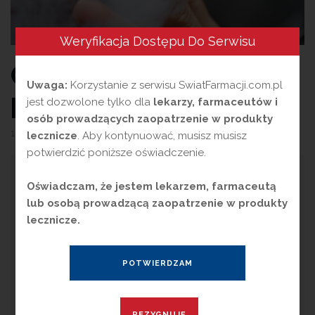
Weryfikacja Dostępu Do Serwisu
Choroby biernych
Uwaga:
Korzystanie z serwisu SwiatFarmacji.com.pl
palaczy
jest dozwolone tylko dla
lekarzy, farmaceutów i
osób prowadzących zaopatrzenie w produkty
10 lutego 2023
przez
Magdalena Guźniczak
lecznicze
. Aby kontynuować, musisz musisz
potwierdzić poniższe oświadczenie.
S
zacuje się, że ok. 31% Polaków, czyli
Oświadczam, że jestem lekarzem, farmaceutą
blisko 9 milionów populacji,
lub osobą prowadzącą zaopatrzenie w produkty
codziennie bądź okazjonalnie sięga po
lecznicze.
papierosy. Na szkodliwe działanie dymu
tytoniowego narażeni są jednak nie tylko sami
palacze, ale również osoby przebywające w
ich otoczeniu. Wdychanie dymu tytoniowego
przez osoby niepalące to bierne palenie.