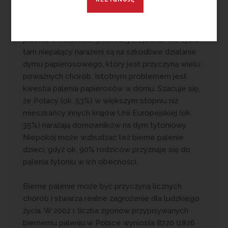
Media poświęcają wiele uwagi temu problemowi.
W większości krajów został wprowadzony zakaz
palenia w miejscach publicznych, jednak nie tylko
tam niepalący narażeni są na szkodliwe działanie
dymu papierosowego, który jest przyczyną wielu
poważnych chorób. Istotnym problemem jest
kwestia palenia papierosów w domu. Szacuje się,
że Polacy (ok. 53%) w większym stopniu niż
mieszkańcy innych krajów Unii Europejskiej (ok.
35%) narażają domowników na dym tytoniowy.
Niepokój może wzbudzać też bierne palenie
dzieci, gdyż ok. 90% rodziców przyznaje się do
palenia tytoniu w ich obecności.
Bierne palenie może być przyczyną licznych
chorób i stwarza realne zagrożenie dla ludzkiego
życia. W 2002 r. liczba zgonów przypisywanych
biernemu paleniu w Polsce wyniosła 8720 (1826