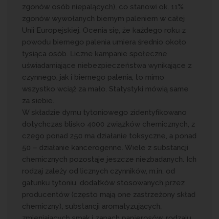
zgonów osób niepalących), co stanowi ok. 11%
zgonów wywołanych biernym paleniem w całej
Unii Europejskiej. Ocenia się, że każdego roku z
powodu biernego palenia umiera średnio około
tysiąca osób. Liczne kampanie społeczne
uświadamiające niebezpieczeństwa wynikające z
czynnego, jak i biernego palenia, to mimo
wszystko wciąż za mało. Statystyki mówią same
za siebie.
W składzie dymu tytoniowego zidentyfikowano
dotychczas blisko 4000 związków chemicznych, z
czego ponad 250 ma działanie toksyczne, a ponad
50 – działanie kancerogenne. Wiele z substancji
chemicznych pozostaje jeszcze niezbadanych. Ich
rodzaj zależy od licznych czynników, m.in. od
gatunku tytoniu, dodatków stosowanych przez
producentów (często mają one zastrzeżony skład
chemiczny), substancji aromatyzujących,
zmieniających smak i zapach papierosów, rodzaju