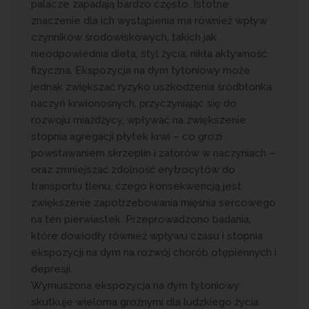
palacze zapadają bardzo często. Istotne
znaczenie dla ich wystąpienia ma również wpływ
czynników środowiskowych, takich jak
nieodpowiednia dieta, styl życia, nikła aktywność
fizyczna. Ekspozycja na dym tytoniowy może
jednak zwiększać ryzyko uszkodzenia śródbłonka
naczyń krwionośnych, przyczyniając się do
rozwoju miażdżycy, wpływać na zwiększenie
stopnia agregacji płytek krwi – co grozi
powstawaniem skrzeplin i zatorów w naczyniach –
oraz zmniejszać zdolność erytrocytów do
transportu tlenu, czego konsekwencją jest
zwiększenie zapotrzebowania mięśnia sercowego
na ten pierwiastek. Przeprowadzono badania,
które dowiodły również wpływu czasu i stopnia
ekspozycji na dym na rozwój chorób otępiennych i
depresji.
Wymuszona ekspozycja na dym tytoniowy
skutkuje wieloma groźnymi dla ludzkiego życia