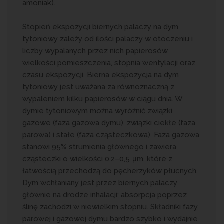
amoniak).
Stopień ekspozycji biernych palaczy na dym
tytoniowy zależy od ilości palaczy w otoczeniu i
liczby wypalanych przez nich papierosów,
wielkości pomieszczenia, stopnia wentylacji oraz
czasu ekspozycji. Bierna ekspozycja na dym
tytoniowy jest uważana za równoznaczną z
wypaleniem kilku papierosów w ciągu dnia. W
dymie tytoniowym można wyróżnić związki
gazowe (faza gazowa dymu), związki ciekłe (faza
parowa) i stałe (faza cząsteczkowa). Faza gazowa
stanowi 95% strumienia głównego i zawiera
cząsteczki o wielkości 0,2–0,5 μm, które z
łatwością przechodzą do pęcherzyków płucnych.
Dym wchłaniany jest przez biernych palaczy
głównie na drodze inhalacji; absorpcja poprzez
ślinę zachodzi w niewielkim stopniu. Składniki fazy
parowej i gazowej dymu bardzo szybko i wydajnie