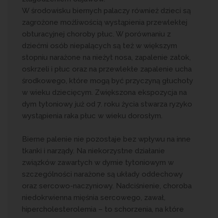
W środowisku biernych palaczy również dzieci są
zagrożone możliwością wystąpienia przewlekłej
obturacyjnej choroby płuc. W porównaniu z
dziećmi osób niepalących są też w większym
stopniu narażone na nieżyt nosa, zapalenie zatok,
oskrzeli i płuc oraz na przewlekłe zapalenie ucha
środkowego, które mogą być przyczyną głuchoty
w wieku dziecięcym. Zwiększona ekspozycja na
dym tytoniowy już od 7. roku życia stwarza ryzyko
wystąpienia raka płuc w wieku dorosłym.
Bierne palenie nie pozostaje bez wpływu na inne
tkanki i narządy. Na niekorzystne działanie
związków zawartych w dymie tytoniowym w
szczególności narażone są układy oddechowy
oraz sercowo-naczyniowy. Nadciśnienie, choroba
niedokrwienna mięśnia sercowego, zawał,
hipercholesterolemia – to schorzenia, na które