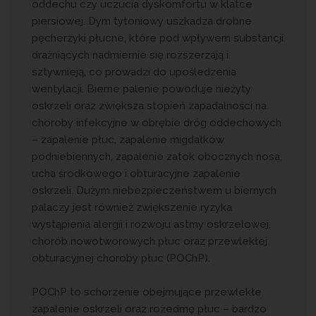
oddechu czy uczucia dyskomfortu w klatce
piersiowej. Dym tytoniowy uszkadza drobne
pęcherzyki płucne, które pod wpływem substancji
drażniących nadmiernie się rozszerzają i
sztywnieją, co prowadzi do upośledzenia
wentylacji. Bierne palenie powoduje nieżyty
oskrzeli oraz zwiększa stopień zapadalności na
choroby infekcyjne w obrębie dróg oddechowych
– zapalenie płuc, zapalenie migdałków
podniebiennych, zapalenie zatok obocznych nosa,
ucha środkowego i obturacyjne zapalenie
oskrzeli. Dużym niebezpieczeństwem u biernych
palaczy jest również zwiększenie ryzyka
wystąpienia alergii i rozwoju astmy oskrzelowej,
chorób nowotworowych płuc oraz przewlekłej
obturacyjnej choroby płuc (POChP).
POChP to schorzenie obejmujące przewlekłe
zapalenie oskrzeli oraz rozedmę płuc – bardzo