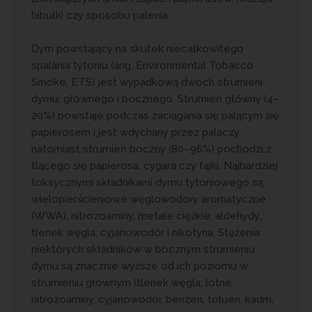
bibułki czy sposobu palenia.
Dym powstający na skutek niecałkowitego
spalania tytoniu (ang. Environmental Tobacco
Smoke, ETS) jest wypadkową dwóch strumieni
dymu: głównego i bocznego. Strumień główny (4–
20%) powstaje podczas zaciągania się palącym się
papierosem i jest wdychany przez palaczy,
natomiast strumień boczny (80–96%) pochodzi z
tlącego się papierosa, cygara czy fajki. Najbardziej
toksycznymi składnikami dymu tytoniowego są
wielopierścieniowe węglowodory aromatyczne
(WWA), nitrozoaminy, metale ciężkie, aldehydy,
tlenek węgla, cyjanowodór i nikotyna. Stężenia
niektórych składników w bocznym strumieniu
dymu są znacznie wyższe od ich poziomu w
strumieniu głównym (tlenek węgla, lotne
nitrozoaminy, cyjanowodór, benzen, toluen, kadm,