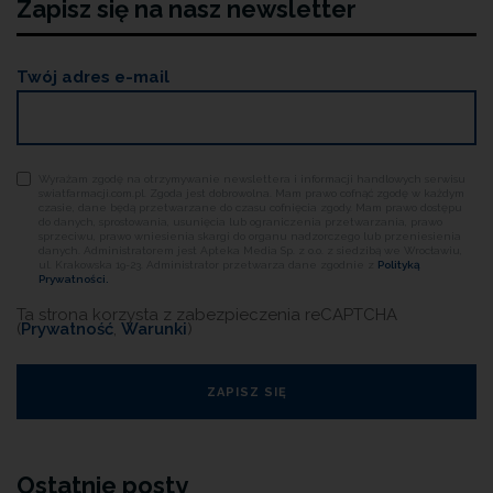
Zapisz się na nasz newsletter
Twój adres e-mail
Wyrażam zgodę na otrzymywanie newslettera i informacji handlowych serwisu
swiatfarmacji.com.pl. Zgoda jest dobrowolna. Mam prawo cofnąć zgodę w każdym
czasie, dane będą przetwarzane do czasu cofnięcia zgody. Mam prawo dostępu
do danych, sprostowania, usunięcia lub ograniczenia przetwarzania, prawo
sprzeciwu, prawo wniesienia skargi do organu nadzorczego lub przeniesienia
danych. Administratorem jest Apteka Media Sp. z o.o. z siedzibą we Wrocławiu,
ul. Krakowska 19-23. Administrator przetwarza dane zgodnie z
Polityką
Prywatności.
Ta strona korzysta z zabezpieczenia reCAPTCHA
(
Prywatność
,
Warunki
)
Ostatnie posty