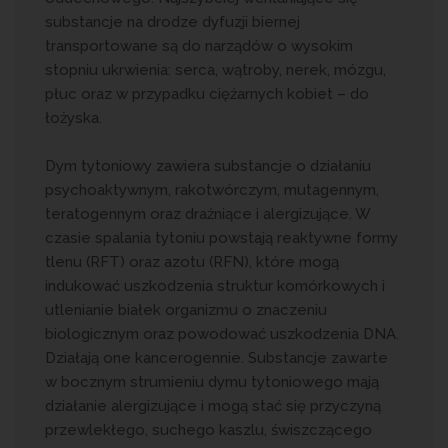
substancje na drodze dyfuzji biernej
transportowane są do narządów o wysokim
stopniu ukrwienia: serca, wątroby, nerek, mózgu,
płuc oraz w przypadku ciężarnych kobiet – do
łożyska.
Dym tytoniowy zawiera substancje o działaniu
psychoaktywnym, rakotwórczym, mutagennym,
teratogennym oraz drażniące i alergizujące. W
czasie spalania tytoniu powstają reaktywne formy
tlenu (RFT) oraz azotu (RFN), które mogą
indukować uszkodzenia struktur komórkowych i
utlenianie białek organizmu o znaczeniu
biologicznym oraz powodować uszkodzenia DNA.
Działają one kancerogennie. Substancje zawarte
w bocznym strumieniu dymu tytoniowego mają
działanie alergizujące i mogą stać się przyczyną
przewlekłego, suchego kaszlu, świszczącego