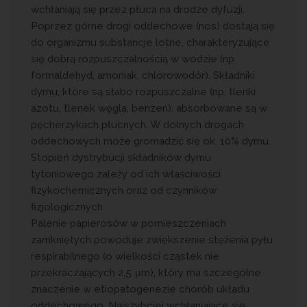
wchłaniają się przez płuca na drodze dyfuzji.
Poprzez górne drogi oddechowe (nos) dostają się
do organizmu substancje lotne, charakteryzujące
się dobrą rozpuszczalnością w wodzie (np.
formaldehyd, amoniak, chlorowodór). Składniki
dymu, które są słabo rozpuszczalne (np. tlenki
azotu, tlenek węgla, benzen), absorbowane są w
pęcherzykach płucnych. W dolnych drogach
oddechowych może gromadzić się ok. 10% dymu.
Stopień dystrybucji składników dymu
tytoniowego zależy od ich właściwości
fizykochemicznych oraz od czynników
fizjologicznych.
Palenie papierosów w pomieszczeniach
zamkniętych powoduje zwiększenie stężenia pyłu
respirabilnego (o wielkości cząstek nie
przekraczających 2,5 μm), który ma szczególne
znaczenie w etiopatogenezie chorób układu
oddechowego. Najszybciej wchłaniające się