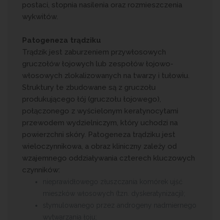
postaci, stopnia nasilenia oraz rozmieszczenia
wykwitów.
Patogeneza trądziku
Trądzik jest zaburzeniem przywłosowych
gruczołów łojowych lub zespołów łojowo-
włosowych zlokalizowanych na twarzy i tułowiu.
Struktury te zbudowane są z gruczołu
produkującego łój (gruczołu łojowego),
połączonego z wyścielonym keratynocytami
przewodem wydzielniczym, który uchodzi na
powierzchni skóry. Patogeneza trądziku jest
wieloczynnikowa, a obraz kliniczny zależy od
wzajemnego oddziaływania czterech kluczowych
czynników:
nieprawidłowego złuszczania komórek ujść
mieszków włosowych (tzn. dyskeratynizacji);
stymulowanego przez androgeny nadmiernego
wytwarzania łoju;