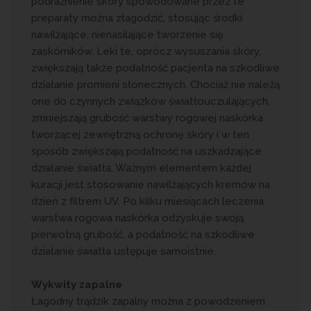
podrażnienie skóry spowodowane przez te
preparaty można złagodzić, stosując środki
nawilżające, nienasilające tworzenie się
zaskórników. Leki te, oprócz wysuszania skóry,
zwiększają także podatność pacjenta na szkodliwe
działanie promieni słonecznych. Chociaż nie należą
one do czynnych związków światłouczulających,
zmniejszają grubość warstwy rogowej naskórka
tworzącej zewnętrzną ochronę skóry i w ten
sposób zwiększają podatność na uszkadzające
działanie światła. Ważnym elementem każdej
kuracji jest stosowanie nawilżających kremów na
dzień z filtrem UV. Po kilku miesiącach leczenia
warstwa rogowa naskórka odzyskuje swoją
pierwotną grubość, a podatność na szkodliwe
działanie światła ustępuje samoistnie.
Wykwity zapalne
Łagodny trądzik zapalny można z powodzeniem