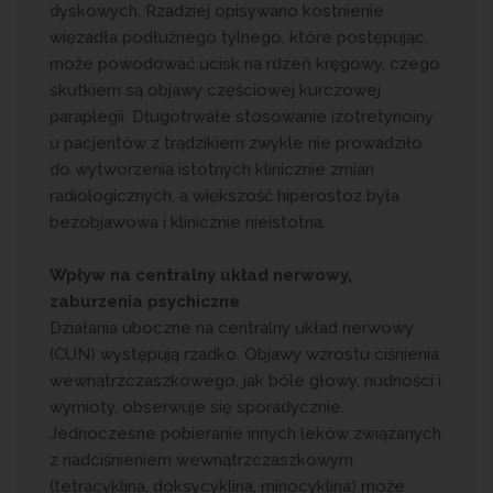
dyskowych. Rzadziej opisywano kostnienie
więzadła podłużnego tylnego, które postępując,
może powodować ucisk na rdzeń kręgowy, czego
skutkiem są objawy częściowej kurczowej
paraplegii. Długotrwałe stosowanie izotretynoiny
u pacjentów z trądzikiem zwykle nie prowadziło
do wytworzenia istotnych klinicznie zmian
radiologicznych, a większość hiperostoz była
bezobjawowa i klinicznie nieistotna.
Wpływ na centralny układ nerwowy,
zaburzenia psychiczne
Działania uboczne na centralny układ nerwowy
(CUN) występują rzadko. Objawy wzrostu ciśnienia
wewnątrzczaszkowego, jak bóle głowy, nudności i
wymioty, obserwuje się sporadycznie.
Jednoczesne pobieranie innych leków związanych
z nadciśnieniem wewnątrzczaszkowym
(tetracyklina, doksycyklina, minocyklina) może