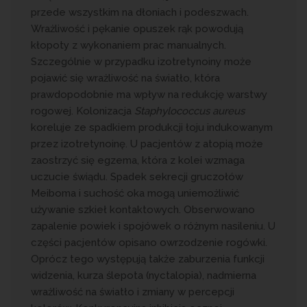
przede wszystkim na dłoniach i podeszwach.
Wrażliwość i pękanie opuszek rąk powodują
kłopoty z wykonaniem prac manualnych.
Szczególnie w przypadku izotretynoiny może
pojawić się wrażliwość na światło, która
prawdopodobnie ma wpływ na redukcję warstwy
rogowej. Kolonizacja
Staphylococcus aureus
koreluje ze spadkiem produkcji łoju indukowanym
przez izotretynoinę. U pacjentów z atopią może
zaostrzyć się egzema, która z kolei wzmaga
uczucie świądu. Spadek sekrecji gruczołów
Meiboma i suchość oka mogą uniemożliwić
używanie szkieł kontaktowych. Obserwowano
zapalenie powiek i spojówek o różnym nasileniu. U
części pacjentów opisano owrzodzenie rogówki.
Oprócz tego występują także zaburzenia funkcji
widzenia, kurza ślepota (nyctalopia), nadmierna
wrażliwość na światło i zmiany w percepcji