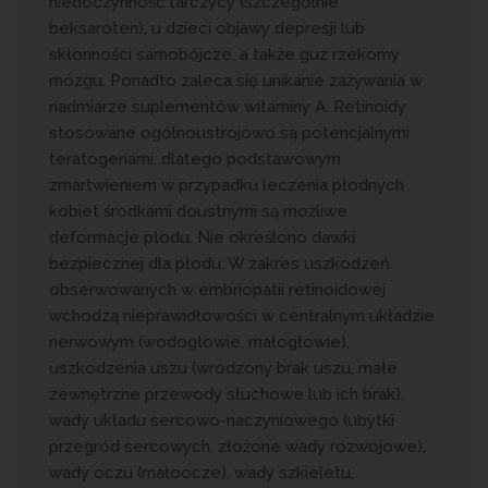
niedoczynność tarczycy (szczególnie
beksaroten), u dzieci objawy depresji lub
skłonności samobójcze, a także guz rzekomy
mózgu. Ponadto zaleca się unikanie zażywania w
nadmiarze suplementów witaminy A. Retinoidy
stosowane ogólnoustrojowo są potencjalnymi
teratogenami, dlatego podstawowym
zmartwieniem w przypadku leczenia płodnych
kobiet środkami doustnymi są możliwe
deformacje płodu. Nie określono dawki
bezpiecznej dla płodu. W zakres uszkodzeń
obserwowanych w embriopatii retinoidowej
wchodzą nieprawidłowości w centralnym układzie
nerwowym (wodogłowie, małogłowie),
uszkodzenia uszu (wrodzony brak uszu, małe
zewnętrzne przewody słuchowe lub ich brak),
wady układu sercowo-naczyniowego (ubytki
przegród sercowych, złożone wady rozwojowe),
wady oczu (małoocze), wady szkieletu,