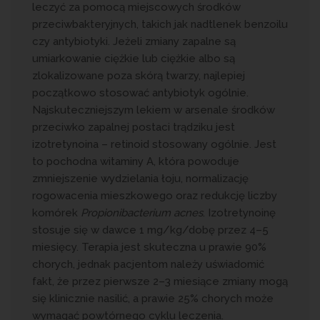
leczyć za pomocą miejscowych środków
przeciwbakteryjnych, takich jak nadtlenek benzoilu
czy antybiotyki. Jeżeli zmiany zapalne są
umiarkowanie ciężkie lub ciężkie albo są
zlokalizowane poza skórą twarzy, najlepiej
początkowo stosować antybiotyk ogólnie.
Najskuteczniejszym lekiem w arsenale środków
przeciwko zapalnej postaci trądziku jest
izotretynoina – retinoid stosowany ogólnie. Jest
to pochodna witaminy A, która powoduje
zmniejszenie wydzielania łoju, normalizację
rogowacenia mieszkowego oraz redukcję liczby
komórek
Propionibacterium acnes
. Izotretynoinę
stosuje się w dawce 1 mg/kg/dobę przez 4–5
miesięcy. Terapia jest skuteczna u prawie 90%
chorych, jednak pacjentom należy uświadomić
fakt, że przez pierwsze 2–3 miesiące zmiany mogą
się klinicznie nasilić, a prawie 25% chorych może
wymagać powtórnego cyklu leczenia.