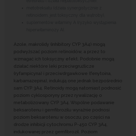
etretinatu i działa hepatotoksycznie),
metotreksatu (działa synergistycznie z
retinoidem, jest toksyczny dla wątroby),
suplementów witaminy A (ryzyko wystąpienia
hiperwitaminozy A).
Azole, makrolidy (inhibitory CYP 3A4) mogą
podwyższać poziom retinoidów, a przez to
wzmagać ich toksyczny efekt. Podobnie mogą
działać niektóre leki przeciwgruźlicze
(ryfampicyna) i przeciwdrgawkowe (fenytoina,
karbamazepina), indukują one jednak bezpośrednio
sam CYP 3A4. Retinoidy mogą natomiast podnosić
poziom cyklosporyny przez rywalizację o
metabolizowany CYP 3A4. Wspólne podawanie
beksarotenu i gemfibrozilu wyraźnie podnosi
poziom beksarotenu w osoczu, po części na
drodze inhibicji cytochromu P-450 CYP 3A4,
indukowanej przez gemfibrozil. Poziom