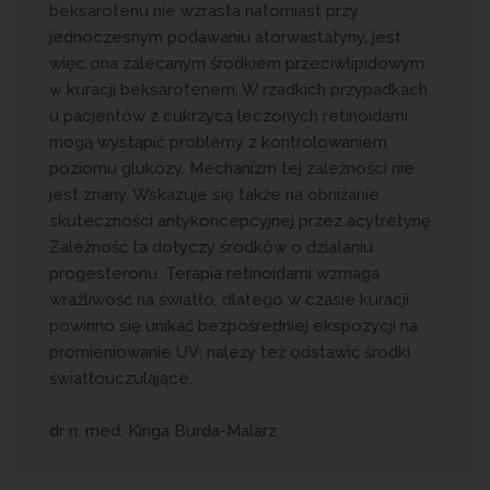
beksarotenu nie wzrasta natomiast przy
jednoczesnym podawaniu atorwastatyny, jest
więc ona zalecanym środkiem przeciwlipidowym
w kuracji beksarotenem. W rzadkich przypadkach
u pacjentów z cukrzycą leczonych retinoidami
mogą wystąpić problemy z kontrolowaniem
poziomu glukozy. Mechanizm tej zależności nie
jest znany. Wskazuje się także na obniżanie
skuteczności antykoncepcyjnej przez acytretynę.
Zależność ta dotyczy środków o działaniu
progesteronu. Terapia retinoidami wzmaga
wrażliwość na światło, dlatego w czasie kuracji
powinno się unikać bezpośredniej ekspozycji na
promieniowanie UV; należy też odstawić środki
światłouczulające.
dr n. med. Kinga Burda-Malarz