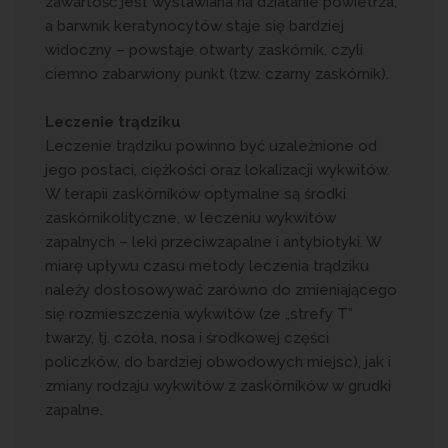
zawartość jest wystawiana na działanie powietrza,
a barwnik keratynocytów staje się bardziej
widoczny – powstaje otwarty zaskórnik, czyli
ciemno zabarwiony punkt (tzw. czarny zaskórnik).
Leczenie trądziku
Leczenie trądziku powinno być uzależnione od
jego postaci, ciężkości oraz lokalizacji wykwitów.
W terapii zaskórników optymalne są środki
zaskórnikolityczne, w leczeniu wykwitów
zapalnych – leki przeciwzapalne i antybiotyki. W
miarę upływu czasu metody leczenia trądziku
należy dostosowywać zarówno do zmieniającego
się rozmieszczenia wykwitów (ze „strefy T”
twarzy, tj. czoła, nosa i środkowej części
policzków, do bardziej obwodowych miejsc), jak i
zmiany rodzaju wykwitów z zaskórników w grudki
zapalne.