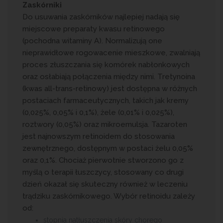
Zaskórniki
Do usuwania zaskórników najlepiej nadają się
miejscowe preparaty kwasu retinowego
(pochodna witaminy A). Normalizują one
nieprawidłowe rogowacenie mieszkowe, zwalniają
proces złuszczania się komórek nabłonkowych
oraz osłabiają połączenia między nimi. Tretynoina
(kwas all-trans-retinowy) jest dostępna w różnych
postaciach farmaceutycznych, takich jak kremy
(0,025%, 0,05% i 0,1%), żele (0,01% i 0,025%),
roztwory (0,05%) oraz mikroemulsja. Tazaroten
jest najnowszym retinoidem do stosowania
zewnętrznego, dostępnym w postaci żelu 0,05%
oraz 0,1%. Chociaż pierwotnie stworzono go z
myślą o terapii łuszczycy, stosowany co drugi
dzień okazał się skuteczny również w leczeniu
trądziku zaskórnikowego. Wybór retinoidu zależy
od:
stopnia natłuszczenia skóry chorego