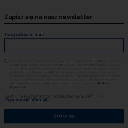
Zapisz się na nasz newsletter
Twój adres e-mail
Wyrażam zgodę na otrzymywanie newslettera i informacji handlowych serwisu
swiatfarmacji.com.pl. Zgoda jest dobrowolna. Mam prawo cofnąć zgodę w każdym
czasie, dane będą przetwarzane do czasu cofnięcia zgody. Mam prawo dostępu
do danych, sprostowania, usunięcia lub ograniczenia przetwarzania, prawo
sprzeciwu, prawo wniesienia skargi do organu nadzorczego lub przeniesienia
danych. Administratorem jest Apteka Media Sp. z o.o. z siedzibą we Wrocławiu,
ul. Krakowska 19-23. Administrator przetwarza dane zgodnie z
Polityką
Prywatności.
Ta strona korzysta z zabezpieczenia reCAPTCHA
(
Prywatność
,
Warunki
)