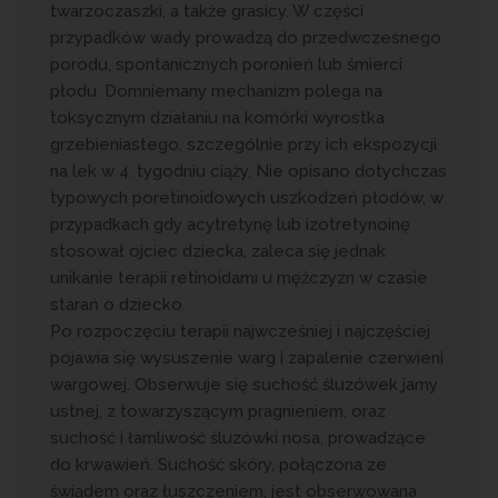
twarzoczaszki, a także grasicy. W części
przypadków wady prowadzą do przedwczesnego
porodu, spontanicznych poronień lub śmierci
płodu. Domniemany mechanizm polega na
toksycznym działaniu na komórki wyrostka
grzebieniastego, szczególnie przy ich ekspozycji
na lek w 4. tygodniu ciąży. Nie opisano dotychczas
typowych poretinoidowych uszkodzeń płodów, w
przypadkach gdy acytretynę lub izotretynoinę
stosował ojciec dziecka, zaleca się jednak
unikanie terapii retinoidami u mężczyzn w czasie
starań o dziecko.
Po rozpoczęciu terapii najwcześniej i najczęściej
pojawia się wysuszenie warg i zapalenie czerwieni
wargowej. Obserwuje się suchość śluzówek jamy
ustnej, z towarzyszącym pragnieniem, oraz
suchość i łamliwość śluzówki nosa, prowadzące
do krwawień. Suchość skóry, połączona ze
świądem oraz łuszczeniem, jest obserwowana