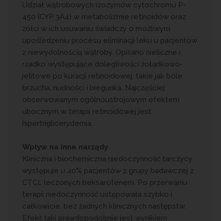
Udział wątrobowych izozymów cytochromu P-
450 (CYP 3A4) w metabolizmie retinoidów oraz
żółci w ich usuwaniu świadczy o możliwym
upośledzeniu procesu eliminacji leku u pacjentów
z niewydolnością wątroby. Opisano nieliczne i
rzadko występujące dolegliwości żołądkowo-
jelitowe po kuracji retinoidowej, takie jak bóle
brzucha, nudności i biegunka. Najczęściej
obserwowanym ogólnoustrojowym efektem
ubocznym w terapii retinoidowej jest
hipertriglicerydemia.
Wpływ na inne narządy
Kliniczna i biochemiczna niedoczynność tarczycy
występuje u 40% pacjentów z grupy badawczej z
CTCL leczonych beksarotenem. Po przerwaniu
terapii niedoczynność ustępowała szybko i
całkowicie, bez żadnych klinicznych następstw.
Efekt taki prawdopodobnie jest wynikiem