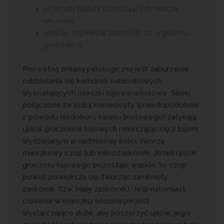
przerostu bakterii kolonizujących mieszki
włosowe;
wpływu czynników zależnych od organizmu
gospodarza.
Pierwotną zmianą patologiczną jest zaburzenie
oddzielania się komórek nabłonkowych
wyścielających mieszki łojowo-włosowe. Silniej
połączone ze sobą korneocyty (prawdopodobnie
z powodu niedoboru kwasu linolowego) zatykają
ujścia gruczołów łojowych i mieszając się z łojem
wydzielanym w nadmiernej ilości, tworzą
mieszkowy czop lub mikrozaskórnik. Jeżeli ujście
gruczołu łojowego pozostaje wąskie, to czop
powoli powiększa się, tworząc zamknięty
zaskórnik (tzw. biały zaskórnik). Jeśli natomiast
ciśnienie w mieszku włosowym jest
wystarczająco duże, aby poszerzyć ujście, jego