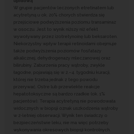
lipidową
W grupie pacjentów leczonych etretinatem lub
acytretyną u ok. 20% chorych stwierdza się
przejściowe podwyższenia poziomu transaminaz
w osoczu. Jest to wynik niższy niż efekt
wywoływany przez izotretynoinę lub beksaroten.
Niekorzystny wpływ terapii retinoidami obejmuje
także podwyższenia poziomów fosfatazy
alkalicznej, dehydrogenazy mleczanowej oraz
bilirubiny. Zaburzenia pracy wątroby, zwykle
łagodne, pojawiają się w 2.–4. tygodniu kuracji,
której nie trzeba jednak z tego powodu
przerywać. Ostre lub przewlekłe reakcje
hepatotoksyczne są bardzo rzadkie (ok. 1%
pacjentów). Terapia acytretyną nie powodowała
widocznych w biopsji oznak uszkodzenia wątroby
w 2-letniej obserwacji. Wynik ten świadczy o
bezpieczeństwie leku, nie ma więc potrzeby
wykonywania okresowych biopsji kontrolnych.