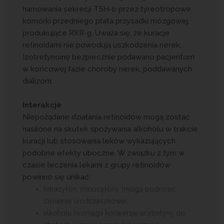
hamowania sekrecji TSH-b przez tyreotropowe
komórki przedniego płata przysadki mózgowej,
produkujące RXR-g. Uważa się, że kuracje
retinoidami nie powodują uszkodzenia nerek.
Izotretynoinę bezpiecznie podawano pacjentom
w końcowej fazie choroby nerek, poddawanych
dializom.
Interakcje
Niepożądane działania retinoidów mogą zostać
nasilone na skutek spożywania alkoholu w trakcie
kuracji lub stosowania leków wykazujących
podobne efekty uboczne. W związku z tym w
czasie leczenia lekami z grupy retinoidów
powinno się unikać:
tetracyklin, minocykliny (mogą podnosić
ciśnienie śródczaszkowe),
alkoholu (wzmaga konwersję acytretyny do