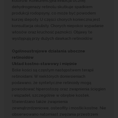
kolorów. Konkurencyjna inhibicja ocznej
dehydrogenazy retinolu skutkuje spadkiem
produkcji rodopsyny, co może być powodem
kurzej ślepoty. U części chorych konieczna jest
konsultacja okulisty. Chorych niepokoi wypadanie
włosów oraz kruchość paznokci. Objawy te
występują przy dużych dawkach retinoidów.
Ogólnoustrojowe działania uboczne
retinoidów
Układ kostno-stawowy i mięśnie
Bóle kości są częstym następstwem terapii
retinoidami. W niektórych doniesieniach
podawano, że syntetyczne retinoidy mogą
powodować hiperostozę oraz zwapnienia ścięgien
i wiązadeł, szczególnie w obrębie kostek.
Stwierdzano także zwapnienia
zewnątrzrdzeniowe, osteofity i mostki kostne. Nie
obserwowano natomiast zwężania przestrzeni