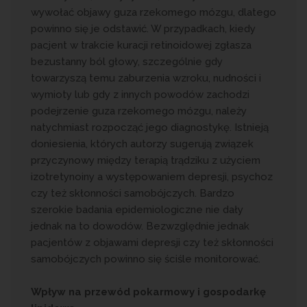
wywołać objawy guza rzekomego mózgu, dlatego
powinno się je odstawić. W przypadkach, kiedy
pacjent w trakcie kuracji retinoidowej zgłasza
bezustanny ból głowy, szczególnie gdy
towarzyszą temu zaburzenia wzroku, nudności i
wymioty lub gdy z innych powodów zachodzi
podejrzenie guza rzekomego mózgu, należy
natychmiast rozpocząć jego diagnostykę. Istnieją
doniesienia, których autorzy sugerują związek
przyczynowy między terapią trądziku z użyciem
izotretynoiny a występowaniem depresji, psychoz
czy też skłonności samobójczych. Bardzo
szerokie badania epidemiologiczne nie dały
jednak na to dowodów. Bezwzględnie jednak
pacjentów z objawami depresji czy też skłonności
samobójczych powinno się ściśle monitorować.
Wpływ na przewód pokarmowy i gospodarkę