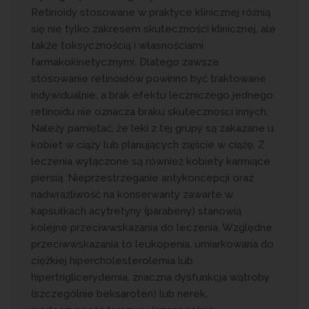
Retinoidy stosowane w praktyce klinicznej różnią
się nie tylko zakresem skuteczności klinicznej, ale
także toksycznością i własnościami
farmakokinetycznymi. Dlatego zawsze
stosowanie retinoidów powinno być traktowane
indywidualnie, a brak efektu leczniczego jednego
retinoidu nie oznacza braku skuteczności innych.
Należy pamiętać, że leki z tej grupy są zakazane u
kobiet w ciąży lub planujących zajście w ciążę. Z
leczenia wyłączone są również kobiety karmiące
piersią. Nieprzestrzeganie antykoncepcji oraz
nadwrażliwość na konserwanty zawarte w
kapsułkach acytretyny (parabeny) stanowią
kolejne przeciwwskazania do leczenia. Względne
przeciwwskazania to leukopenia, umiarkowana do
ciężkiej hipercholesterolemia lub
hipertriglicerydemia, znaczna dysfunkcja wątroby
(szczególnie beksaroten) lub nerek,