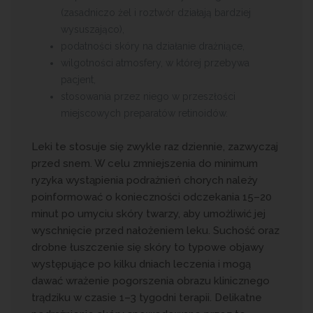
(zasadniczo żel i roztwór działają bardziej
wysuszająco),
podatności skóry na działanie drażniące,
wilgotności atmosfery, w której przebywa
pacjent,
stosowania przez niego w przeszłości
miejscowych preparatów retinoidów.
Leki te stosuje się zwykle raz dziennie, zazwyczaj
przed snem. W celu zmniejszenia do minimum
ryzyka wystąpienia podrażnień chorych należy
poinformować o konieczności odczekania 15–20
minut po umyciu skóry twarzy, aby umożliwić jej
wyschnięcie przed nałożeniem leku. Suchość oraz
drobne łuszczenie się skóry to typowe objawy
występujące po kilku dniach leczenia i mogą
dawać wrażenie pogorszenia obrazu klinicznego
trądziku w czasie 1–3 tygodni terapii. Delikatne