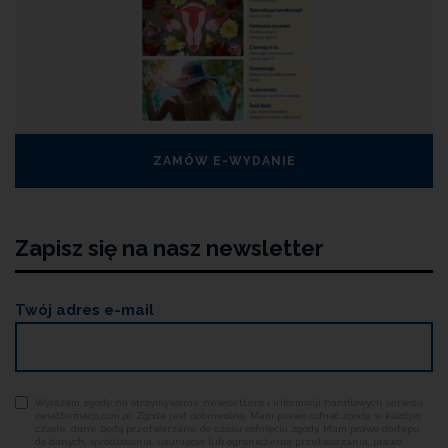
ZAMÓW E-WYDANIE
Zapisz się na nasz newsletter
Twój adres e-mail
Wyrażam zgodę na otrzymywanie newslettera i informacji handlowych serwisu
swiatfarmacji.com.pl. Zgoda jest dobrowolna. Mam prawo cofnąć zgodę w każdym
czasie, dane będą przetwarzane do czasu cofnięcia zgody. Mam prawo dostępu
do danych, sprostowania, usunięcia lub ograniczenia przetwarzania, prawo