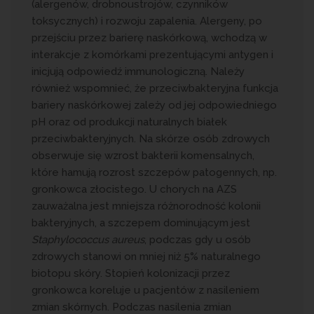
(alergenów, drobnoustrojów, czynników
toksycznych) i rozwoju zapalenia.
Alergeny, po
przejściu przez barierę naskórkową, wchodzą w
interakcje z komórkami prezentującymi antygen i
inicjują odpowiedź immunologiczną. Należy
również wspomnieć, że przeciwbakteryjna funkcja
bariery naskórkowej zależy od jej odpowiedniego
pH oraz od produkcji naturalnych białek
przeciwbakteryjnych. Na skórze osób zdrowych
obserwuje się wzrost bakterii komensalnych,
które hamują rozrost szczepów patogennych, np.
gronkowca złocistego. U chorych na AZS
zauważalna jest mniejsza różnorodność kolonii
bakteryjnych, a szczepem dominującym jest
Staphylococcus aureus
, podczas gdy u osób
zdrowych stanowi on mniej niż 5% naturalnego
biotopu skóry. Stopień kolonizacji przez
gronkowca koreluje u pacjentów z nasileniem
zmian skórnych. Podczas nasilenia zmian