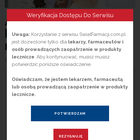
Weryfikacja Dostępu Do Serwisu
AZS i nieprawidłowa
bariera skórna – co
Uwaga:
Korzystanie z serwisu SwiatFarmacji.com.pl
na to…
jest dozwolone tylko dla
lekarzy, farmaceutów i
osób prowadzących zaopatrzenie w produkty
lecznicze
. Aby kontynuować, musisz musisz
29 sierpnia 2023
przez
Magdalena Guźniczak
potwierdzić poniższe oświadczenie.
Oświadczam, że jestem lekarzem, farmaceutą
lub osobą prowadzącą zaopatrzenie w produkty
Atopowe zapalenie skóry bardzo często
lecznicze.
występuje zarówno u dzieci, jak i u dorosłych.
Ze względu na niecałkowicie poznaną
patogenezę, nie ma obecnie skutecznego
leczenia. Uznaje się, że podstawą terapii jest
odpowiednia pielęgnacja skóry, a w okresach
zaostrzeń stosowanie miejscowych leków