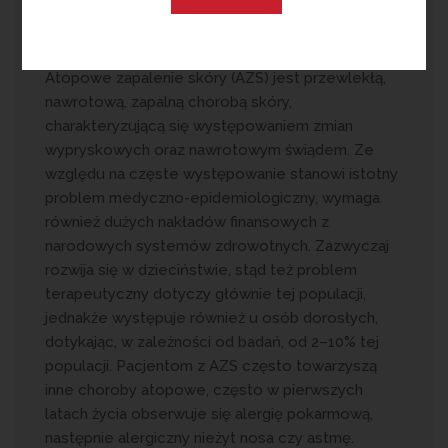
przeciwzapalnych.
Charakterystyczne cechy AZS
Atopowe zapalenie skóry (AZS) jest przewlekłą,
nawrotową, zapalną chorobą skóry,
charakteryzującą się występowaniem zmian
wypryskowych oraz nawrotowym świądem. Ze
względu na częste występowanie stanowi istotny
problem medyczno-epidemiologiczny, wymaga
również dużych nakładów finansowych z
narodowych systemów zdrowotnych. Zazwyczaj
rozwija się w dzieciństwie, stąd też problem
terapeutyczny dotyczy głównie tej populacji,
jednakże występuje również u osób dorosłych,
dotykając, w zależności od badań, od 2–10% tej
populacji. Pacjentom z AZS często towarzyszą
inne choroby atopowe, często w pierwszych
latach życia obserwuje się alergię pokarmową,
następnie alergiczny nieżyt nosa czy astmę.