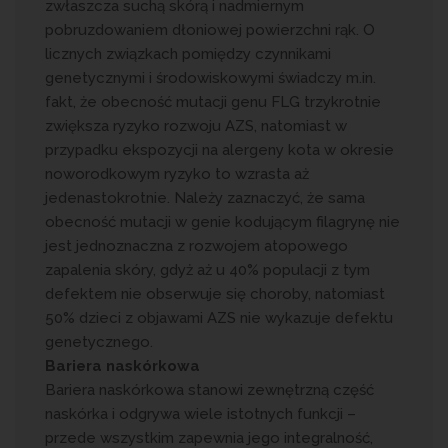
zwłaszcza suchą skórą i nadmiernym
pobruzdowaniem dłoniowej powierzchni rąk. O
licznych związkach pomiędzy czynnikami
genetycznymi i środowiskowymi świadczy m.in.
fakt, że obecność mutacji genu FLG trzykrotnie
zwiększa ryzyko rozwoju AZS, natomiast w
przypadku ekspozycji na alergeny kota w okresie
noworodkowym ryzyko to wzrasta aż
jedenastokrotnie. Należy zaznaczyć, że sama
obecność mutacji w genie kodującym filagrynę nie
jest jednoznaczna z rozwojem atopowego
zapalenia skóry, gdyż aż u 40% populacji z tym
defektem nie obserwuje się choroby, natomiast
50% dzieci z objawami AZS nie wykazuje defektu
genetycznego.
Bariera naskórkowa
Bariera naskórkowa stanowi zewnętrzną część
naskórka i odgrywa wiele istotnych funkcji –
przede wszystkim zapewnia jego integralność,