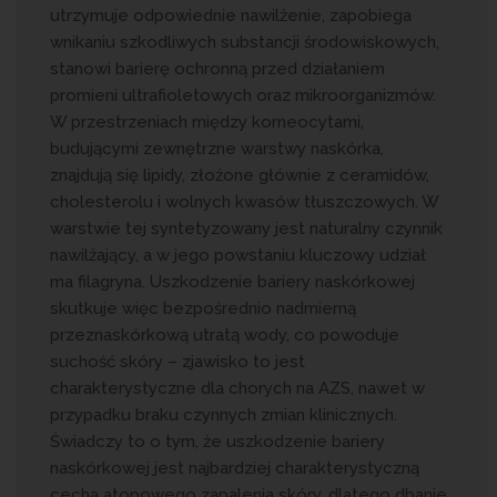
utrzymuje odpowiednie nawilżenie, zapobiega
wnikaniu szkodliwych substancji środowiskowych,
stanowi barierę ochronną przed działaniem
promieni ultrafioletowych oraz mikroorganizmów.
W przestrzeniach między korneocytami,
budującymi zewnętrzne warstwy naskórka,
znajdują się lipidy, złożone głównie z ceramidów,
cholesterolu i wolnych kwasów tłuszczowych. W
warstwie tej syntetyzowany jest naturalny czynnik
nawilżający, a w jego powstaniu kluczowy udział
ma filagryna. Uszkodzenie bariery naskórkowej
skutkuje więc bezpośrednio nadmierną
przeznaskórkową utratą wody, co powoduje
suchość skóry – zjawisko to jest
charakterystyczne dla chorych na AZS, nawet w
przypadku braku czynnych zmian klinicznych.
Świadczy to o tym, że uszkodzenie bariery
naskórkowej jest najbardziej charakterystyczną
cechą atopowego zapalenia skóry, dlatego dbanie