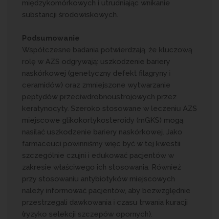
międzykomórkowych i utrudniając wnikanie
substancji środowiskowych.
Podsumowanie
Współczesne badania potwierdzają, że kluczową
rolę w AZS odgrywają: uszkodzenie bariery
naskórkowej (genetyczny defekt filagryny i
ceramidów) oraz zmniejszone wytwarzanie
peptydów przeciwdrobnoustrojowych przez
keratynocyty. Szeroko stosowane w leczeniu AZS
miejscowe glikokortykosteroidy (mGKS) mogą
nasilać uszkodzenie bariery naskórkowej. Jako
farmaceuci powinniśmy więc być w tej kwestii
szczególnie czujni i edukować pacjentów w
zakresie właściwego ich stosowania. Również
przy stosowaniu antybiotyków miejscowych
należy informować pacjentów, aby bezwzględnie
przestrzegali dawkowania i czasu trwania kuracji
(ryzyko selekcji szczepów opornych).