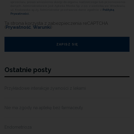
sprzeciwu, prawo wniesienia skargi do organu nadzorczego lub przeniesienia
danych. Administratorem jest Apteka Media Sp. z o.o. z siedzibą we Wrocławiu,
ul. Krakowska 19-23. Administrator przetwarza dane zgodnie z
Polityką
Prywatności.
Ta strona korzysta z zabezpieczenia reCAPTCHA
(
Prywatność
,
Warunki
)
Ostatnie posty
Przykładowe interakcje żywności z lekami
Nie ma zgody na aptekę bez farmaceuty
Endometrioza