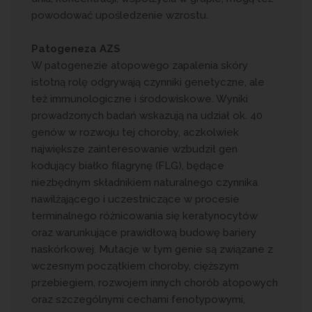
powodować upośledzenie wzrostu.
Patogeneza AZS
W patogenezie atopowego zapalenia skóry
istotną rolę odgrywają czynniki genetyczne, ale
też immunologiczne i środowiskowe. Wyniki
prowadzonych badań wskazują na udział ok. 40
genów w rozwoju tej choroby, aczkolwiek
największe zainteresowanie wzbudził gen
kodujący białko filagrynę (FLG), będące
niezbędnym składnikiem naturalnego czynnika
nawilżającego i uczestniczące w procesie
terminalnego różnicowania się keratynocytów
oraz warunkujące prawidłową budowę bariery
naskórkowej. Mutacje w tym genie są związane z
wczesnym początkiem choroby, cięższym
przebiegiem, rozwojem innych chorób atopowych
oraz szczególnymi cechami fenotypowymi,