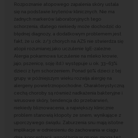
Rozpoznanie atopowego zapalenia skóry ustala
się na podstawie kryteriów klinicznych. Nie ma
żadnych markerów laboratoryjnych tego
schorzenia, dlatego niekiedy może dochodzić do
błędnej diagnozy, a dodatkowym problemem jest
fakt, że u ok. 2/3 chorych na AZS nie stwierdza się
atopii rozumianej jako uczulenie IgE-zależne.
Alergia pokarmowa (uczulenie na mleko krowie,
jajo, pszenicę, soję itd.) występuje u ok. 33–63%
dzieci z tym schorzeniem. Ponad 90% dzieci z tej
grupy w późniejszym wieku rozwija alergię na
alergeny powietrznopochodne. Charakterystyczną
cechą choroby są również nadkażenia bakteryjne i
wirusowe skóry, tendencja do przebarwień,
niekiedy bliznowacenia, a największy klinicznie
problem stanowią kłopoty ze snem, wynikające z
uporczywego świądu. Zaburzenia snu mają istotne
implikacje w odniesieniu do zachowania w ciągu
dnia, koncentracji, współżycia w grupie, mogą też