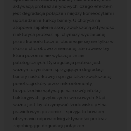
aktywacją proteaz serynowych, czego efektem
jest degradacja połączeń między korneocytami i
upośledzenie funkcji bariery. U chorych na
atopowe zapalenie skóry zwiększoną aktywność
niektórych proteaz, np. chymazy wydzielanej
przez komórki tuczne, obserwuje się nie tylko w
skórze chorobowo zmienionej, ale również tej,
która pozornie nie wykazuje zmian
patologicznych. Dysregulacja proteaz jest
ważnym czynnikiem sprzyjającym degradacji
bariery naskórkowej i sprzyja także zwiększonej
penetracji skóry przez mikroelementy,
bezpośrednio wpływając na rozwój infekcji
bakteryjnych, grzybiczych i wirusowych. Stąd
ważne jest, by utrzymywać środowisko pH na
prawidłowym poziomie – sprzyja to bowiem
utrzymaniu odpowiedniej aktywności proteaz,
zapobiegając degradacji połączeń