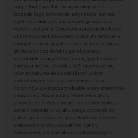
o jej odbudowę stanowi najważniejszy cel
leczenia tego schorzenia, a być może jest też
najskuteczniejszą formą prewencji nawrotów i
rozwoju zapalenia. Zwiększona przeznaskórkowa
utrata wody jest zjawiskiem obecnym zarówno u
chorych posiadających mutację w genie filagryny,
jak i u osób bez defektu genetycznego,
aczkolwiek u pacjentów z mutacją jest istotnie
bardziej nasilona. U osób z AZS obserwuje się
również zaburzenie składu i ilości lipidów
naskórkowych, szczególnie mniejszą ilość
ceramidów, zwłaszcza w obrębie skóry zmienionej
chorobowo. Nadmierne przesuszenie skóry
prowadzi do rozwoju świądu, co z kolei implikuje
odruch drapania, w wyniku czego dochodzi do
dalszego mechanicznego uszkadzania naskórka,
zwiększonej przepuszczalności bariery
naskórkowej dla czynników środowiskowych