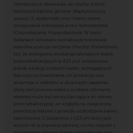
chorobowych obserwuje się istotny wzrost
niektórych bakterii, głównie
Staphylococcus
aureus
i
S.
epidermidis
, oraz równoczesne
zmniejszenie kolonizacji przez
Actinobacteria
(
Corynebacteria
,
Propionibacteria
). W wielu
badaniach wykazano normalizację kolonizacji
naskórka podczas leczenia choroby. Stwierdzono
też, że endogenna produkcja naturalnych białek
przeciwbakteryjnych w AZS jest zmniejszona;
jednak według ostatnich badań, wymagających
dalszego potwierdzenia, ich produkcja oraz
ekspresja w naskórku w atopowym zapaleniu
skóry jest porównywalna z osobami zdrowymi,
niemniej może być niewystarczająca do obrony
przeciwbakteryjnej, ze względu na zwiększoną
penetrację bakterii z powodu uszkodzenia bariery
naskórkowej. U pacjentów z AZS pH skóry jest
wyższe niż w populacji zdrowej, co ma związek z
opóźnieniem naprawy bariery naskórkowej oraz