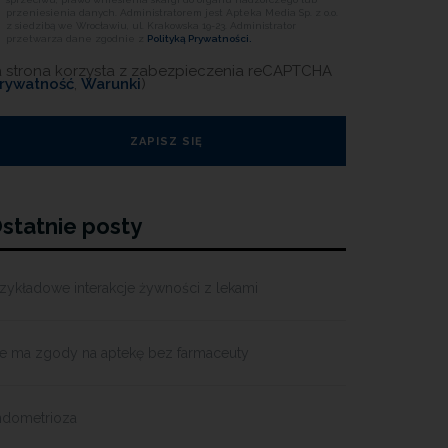
przeniesienia danych. Administratorem jest Apteka Media Sp. z o.o.
z siedzibą we Wrocławiu, ul. Krakowska 19-23. Administrator
przetwarza dane zgodnie z
Polityką Prywatności.
a strona korzysta z zabezpieczenia reCAPTCHA
rywatność
,
Warunki
)
statnie posty
zykładowe interakcje żywności z lekami
ie ma zgody na aptekę bez farmaceuty
ndometrioza