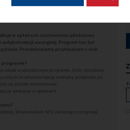
 mamy status?
 odkąd w aptekach uruchomiono pilotażowy
 antykoncepcji awaryjnej. Program ten był
i pytania. Przedstawiamy przykładowe z nich.
w programie?
Z
dział w pilotażowym programie, który umożliwia
cznych na antykoncepcję awaryjną, podpisało już
zić na stronie internetowej:
T
cepcja-awaryjna-w-aptekach.
gramu?
. Oddziały Wojewódzkie NFZ na bieżąco przyjmują