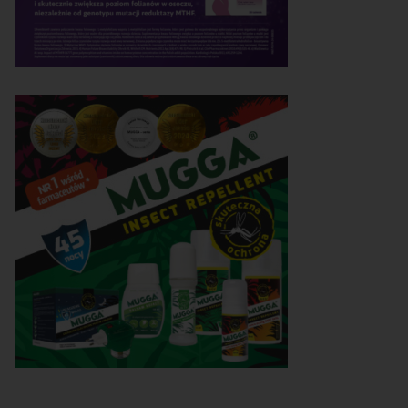
yswajalność żelaza w
Zęby przyszłej mamy
eżności od…