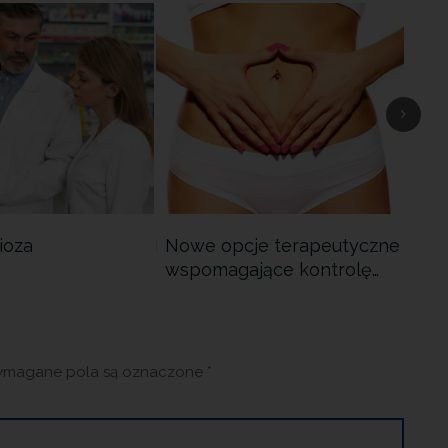
ioza
Nowe opcje terapeutyczne
Prz
wspomagające kontrolę…
zal
magane pola są oznaczone
*