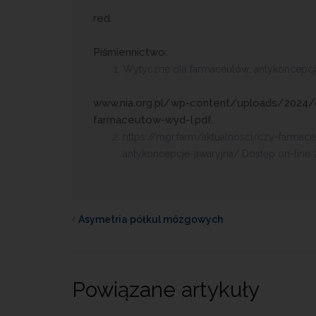
red.
Piśmiennictwo:
Wytyczne dla farmaceutów: antykoncepcja 
www.nia.org.pl/wp-content/uploads/2024/
farmaceutow-wyd-I.pdf.
https://mgr.farm/aktualnosci/czy-farma
antykoncepcje-awaryjna/ Dostęp on-line 2
Asymetria półkul mózgowych
Powiązane artykuły