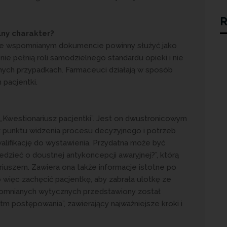
R
ny charakter?
 we wspomnianym dokumencie powinny służyć jako
ie pełnią roli samodzielnego standardu opieki i nie
lnych przypadkach. Farmaceuci działają w sposób
 pacjentki.
Kwestionariusz pacjentki”. Jest on dwustronicowym
 punktu widzenia procesu decyzyjnego i potrzeb
alifikację do wystawienia. Przydatna może być
edzieć o doustnej antykoncepcji awaryjnej?”, którą
iuszem. Zawiera ona także informacje istotne po
 więc zachęcić pacjentkę, aby zabrała ulotkę ze
omnianych wytycznych przedstawiony został
 postępowania”, zawierający najważniejsze kroki i