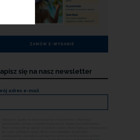
ZAMÓW E-WYDANIE
apisz się na nasz newsletter
wój adres e-mail
Wyrażam zgodę na otrzymywanie newslettera i informacji
handlowych serwisu swiatfarmacji.com.pl. Zgoda jest dobrowolna.
Mam prawo cofnąć zgodę w każdym czasie, dane będą przetwarzane
do czasu cofnięcia zgody. Mam prawo dostępu do danych,
sprostowania, usunięcia lub ograniczenia przetwarzania, prawo
sprzeciwu, prawo wniesienia skargi do organu nadzorczego lub