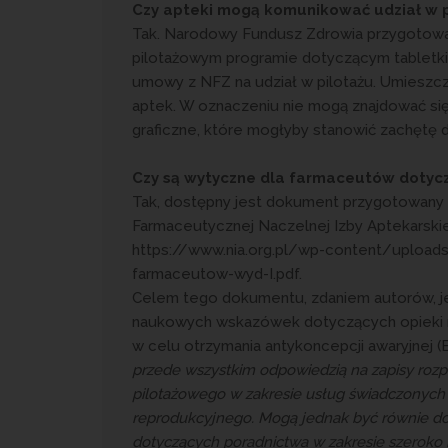
Czy apteki mogą komunikować udział w 
Tak. Narodowy Fundusz Zdrowia przygotował
pilotażowym programie dotyczącym tabletki „
umowy z NFZ na udział w pilotażu. Umieszcze
aptek. W oznaczeniu nie mogą znajdować się 
graficzne, które mogłyby stanowić zachętę d
Czy są wytyczne dla farmaceutów dotycz
Tak, dostępny jest dokument przygotowany p
Farmaceutycznej Naczelnej Izby Aptekarski
https://www.nia.org.pl/wp-content/upload
farmaceutow-wyd-I.pdf.
Celem tego dokumentu, zdaniem autorów, j
naukowych wskazówek dotyczących opieki na
w celu otrzymania antykoncepcji awaryjnej 
przede wszystkim odpowiedzią na zapisy rozp
pilotażowego w zakresie usług świadczonych
reprodukcyjnego. Mogą jednak być równie d
dotyczących poradnictwa w zakresie szeroko