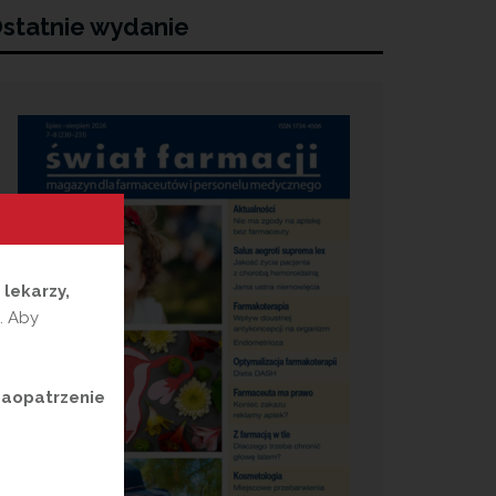
statnie wydanie
a
lekarzy,
. Aby
zaopatrzenie