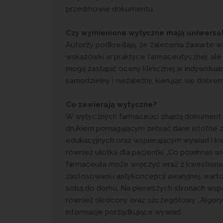
przedmowie dokumentu.
Czy wymienione wytyczne mają uniwersal
Autorzy podkreślają, że zalecenia zawarte
wskazówki w praktyce farmaceutycznej, ale n
mogą zastąpić oceny klinicznej w indywidua
samodzielny i niezależny, kierując się dobrem
Co zawierają wytyczne?
W wytycznych farmaceuci znajdą dokument „
drukiem pomagającym zebrać dane istotne z
edukacyjnych oraz wspierającym wywiad i kw
również ulotka dla pacjentki „Co powinnaś wi
farmaceuta może wręczyć wraz z kwestionar
zastosowaniu antykoncepcji awaryjnej, warto
sobą do domu. Na pierwszych stronach wsp
również skrócony oraz szczegółowy „Algorytm
informacje porządkujące wywiad.