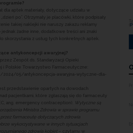
programie?
 dla aptek materiały, dotyczące udziału w
dzień po”. Otrzymały je placówki, które podpisały
T
nie takiej naklejki nie naruszy zakazu reklamy
(
P
jednak żadne inne, dodatkowe treści ani znaki
o skorzystania z usług tych konkretnych aptek.
ące antykoncepcji awaryjnej?
rzez Zespół ds. Standaryzacji Opieki
O
ej i Polskie Towarzystwo Farmaceutyczne:
s/2024/05/antykoncepcja-awaryjna-wytyczne-dla-
Pr
est przedstawienie opartych na dowodach
d pacjentkami, które zgłaszają się do farmaceuty
(EC, ang. emergency contraception).
Wytyczne są
N
orządzenia Ministra Zdrowia w sprawie programu
 przez farmaceutę dotyczących zdrowia
obrze wykorzystywane w innych sytuacjach
E
 rozumianego zdrowia kobiet
– czytamy w