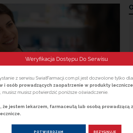
O
Weryfikacja Dostępu Do Serwisu
stanie z serwisu SwiatFarmacji.com.pl jest dozwolone tylko dl
 i osób prowadzących zaopatrzenie w produkty lecznicze
 musisz musisz potwierdzić poniższe oświadczenie.
 że jestem lekarzem, farmaceutą lub osobą prowadzącą 
ecznicze.
aryjna i program