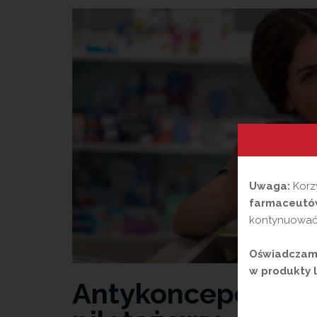
Uwaga:
Korzy
farmaceutów
kontynuować,
Oświadczam,
w produkty l
Antykoncepcja aw