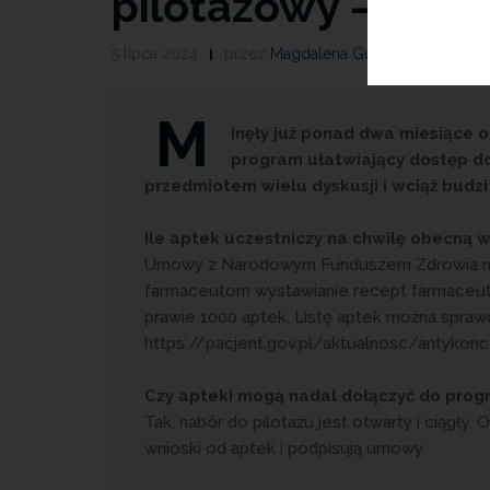
pilotażowy – jaki
5 lipca 2024
przez
Magdalena Guźniczak
M
inęły już ponad dwa miesiące
program ułatwiający dostęp do
przedmiotem wielu dyskusji i wciąż budz
Ile aptek uczestniczy na chwilę obecną 
Umowy z Narodowym Funduszem Zdrowia na u
farmaceutom wystawianie recept farmaceuty
prawie 1000 aptek. Listę aptek można sprawd
https://pacjent.gov.pl/aktualnosc/antykon
Czy apteki mogą nadal dołączyć do pro
Tak, nabór do pilotażu jest otwarty i ciągły
wnioski od aptek i podpisują umowy.