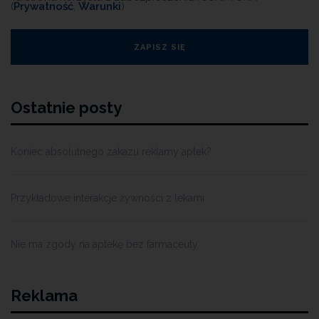
(
Prywatność
,
Warunki
)
Ostatnie posty
Koniec absolutnego zakazu reklamy aptek?
Przykładowe interakcje żywności z lekami
Nie ma zgody na aptekę bez farmaceuty
Reklama