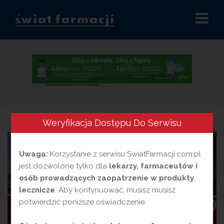
Przejdź
do
treści
Weryfikacja Dostępu Do Serwisu
Uwaga:
Korzystanie z serwisu SwiatFarmacji.com.pl
jest dozwolone tylko dla
lekarzy, farmaceutów i
osób prowadzących zaopatrzenie w produkty
lecznicze
. Aby kontynuować, musisz musisz
potwierdzić poniższe oświadczenie.