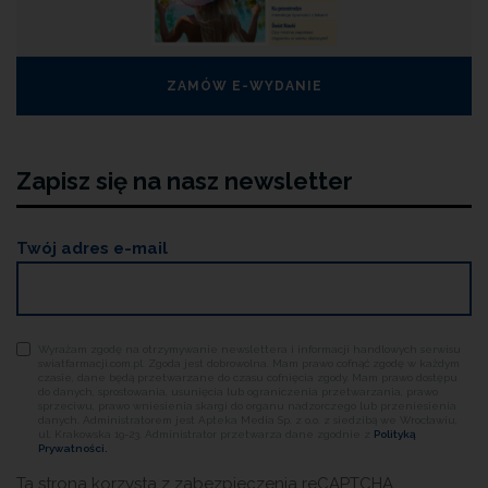
ZAMÓW E-WYDANIE
Zapisz się na nasz newsletter
Twój adres e-mail
Wyrażam zgodę na otrzymywanie newslettera i informacji handlowych serwisu
swiatfarmacji.com.pl. Zgoda jest dobrowolna. Mam prawo cofnąć zgodę w każdym
czasie, dane będą przetwarzane do czasu cofnięcia zgody. Mam prawo dostępu
do danych, sprostowania, usunięcia lub ograniczenia przetwarzania, prawo
sprzeciwu, prawo wniesienia skargi do organu nadzorczego lub przeniesienia
danych. Administratorem jest Apteka Media Sp. z o.o. z siedzibą we Wrocławiu,
ul. Krakowska 19-23. Administrator przetwarza dane zgodnie z
Polityką
Prywatności.
Ta strona korzysta z zabezpieczenia reCAPTCHA