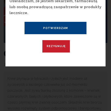
Oświadczam, że jestem lekarzem, farmaceutą
lub osobą prowadzącą zaopatrzenie w produkty
lecznicze.
Grupy krwi
7 stycznia 2021
przez
Magdalena Guźniczak
Krew płynąca w tętnicach i żyłach jest źródłem sił
życiowych u każdego człowieka już od momentu
poczęcia. Jest żywą tkanką złożoną z komórek – krwinek
czerwonych, białych i płytkowych, które zawieszone są w
części płynnej krwi zwanej osoczem. Składniki krwi tworzą
wysoko rozwinięty system odpornościowy i transportowy,