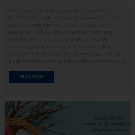
W naszej rocznej publikacji „Produkty Roku 2023” –
BEZPŁATNYM dodatku do magazynu „świat farmacji” ,który
apteki otrzymają w kwietniu 2023 r., zaprezentujemy
kolejne wyniki ankiety przeprowadzonej przez nasze
Wydawnictwo wśród polskich aptekarzy . Badania
dotyczyły produktów dostępnych bez recepty, które są
najczęściej polecane przez farmaceutów w aptekach. Do
przeprowadzenia pisemnej ankiety wybraliśmy losowo 301
READ MORE