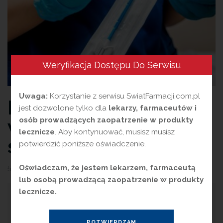
Weryfikacja Dostępu Do Serwisu
Uwaga:
Korzystanie z serwisu SwiatFarmacji.com.pl
Badanie cytologiczne
jest dozwolone tylko dla
lekarzy, farmaceutów i
w profilaktyce raka
osób prowadzących zaopatrzenie w produkty
lecznicze
. Aby kontynuować, musisz musisz
szyjki macicy
potwierdzić poniższe oświadczenie.
Oświadczam, że jestem lekarzem, farmaceutą
5 maja 2023
przez
Magdalena Guźniczak
lub osobą prowadzącą zaopatrzenie w produkty
lecznicze.
Miarą wyleczalności raka szyjki macicy jest odsetek
pięcioletnich przeżyć kobiet chorych na nowotwór. Polska
należy do krajów o najniższym wskaźniku przeżyć.