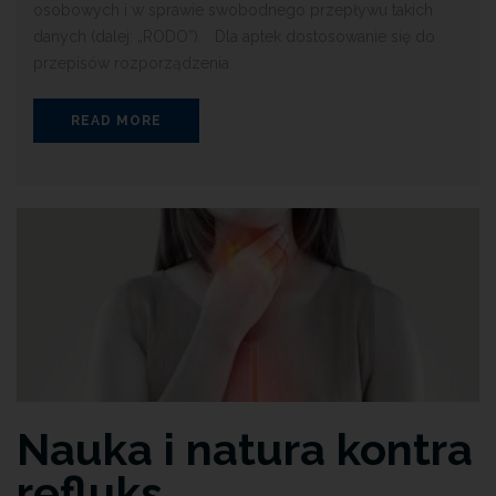
osobowych i w sprawie swobodnego przepływu takich
danych (dalej: „RODO”). Dla aptek dostosowanie się do
przepisów rozporządzenia
READ MORE
Nauka i natura kontra
refluks