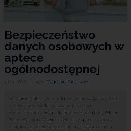
Bezpieczeństwo
danych osobowych w
aptece
ogólnodostępnej
4 maja 2023
przez
Magdalena Guźniczak
Od prawie 5 lat każdy przedsiębiorca prowadzący aptekę
zobowiązany jest do stosowania przepisów
Rozporządzenia Parlamentu Europejskiego i Rady (UE) nr
2016/679 z dnia 27 kwietnia 2016 r. w sprawie ochrony
osób fizycznych w związku z przetwarzaniem danych