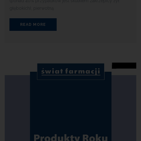
(ponad 40% przypadków jest skutkiem zakrzepicy żył
głębokich), pierwotną
READ MORE