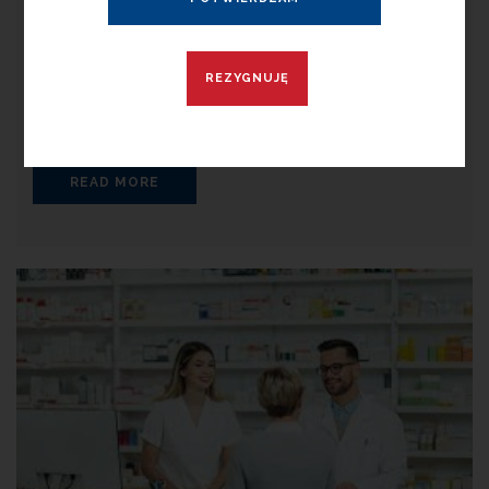
Głównym sposobem zmiany tej sytuacji jest prowadzenie
aktywnego, nowoczesnego programu profilaktyki i
diagnostyki. Częstość badań cytologicznych zależy od
wielu czynników, w tym wieku i ryzyka. Jeśli wyniki
wymazów cytologicznych są prawidłowe i nie
READ MORE