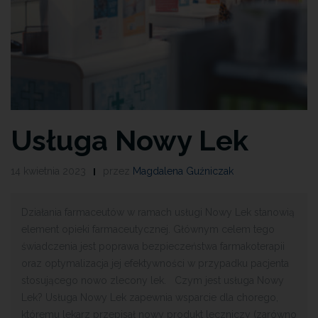
Usługa Nowy Lek
14 kwietnia 2023
przez
Magdalena Guźniczak
Działania farmaceutów w ramach usługi Nowy Lek stanowią
element opieki farmaceutycznej. Głównym celem tego
świadczenia jest poprawa bezpieczeństwa farmakoterapii
oraz optymalizacja jej efektywności w przypadku pacjenta
stosującego nowo zlecony lek. Czym jest usługa Nowy
Lek? Usługa Nowy Lek zapewnia wsparcie dla chorego,
któremu lekarz przepisał nowy produkt leczniczy (zarówno