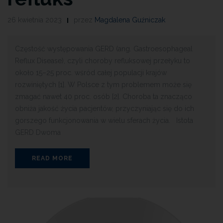
26 kwietnia 2023
przez
Magdalena Guźniczak
Częstość występowania GERD (ang. Gastroesophageal
Reflux Disease), czyli choroby refluksowej przełyku to
około 15–25 proc. wśród całej populacji krajów
rozwiniętych [1]. W Polsce z tym problemem może się
zmagać nawet 40 proc. osób [2]. Choroba ta znacząco
obniża jakość życia pacjentów, przyczyniając się do ich
gorszego funkcjonowania w wielu sferach życia. Istota
GERD Dwoma
READ MORE