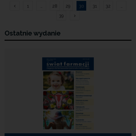
Nawigacja
1
…
28
29
30
31
32
…
po
39
wpisach
Ostatnie wydanie