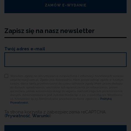
ZAMÓW E-WYDANIE
Zapisz się na nasz newsletter
Twój adres e-mail
Wyrażam zgodę na otrzymywanie newslettera i informacji handlowych serwisu
swiatfarmacji.com.pl. Zgoda jest dobrowolna. Mam prawo cofnąć zgodę w każdym
czasie, dane będą przetwarzane do czasu cofnięcia zgody. Mam prawo dostępu
do danych, sprostowania, usunięcia lub ograniczenia przetwarzania, prawo
sprzeciwu, prawo wniesienia skargi do organu nadzorczego lub przeniesienia
danych. Administratorem jest Apteka Media Sp. z o.o. z siedzibą we Wrocławiu,
ul. Krakowska 19-23. Administrator przetwarza dane zgodnie z
Polityką
Prywatności.
Ta strona korzysta z zabezpieczenia reCAPTCHA
(
Prywatność
,
Warunki
)