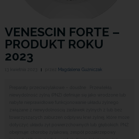
VENESCIN FORTE –
PRODUKT ROKU
2023
13 kwietnia 2023
przez
Magdalena Guźniczak
Preparaty przeciwżylakowe – doustne Przewlekłą
niewydolność żylną (PNŻ) definiuje się jako wrodzone lub
nabyte nieprawidłowe funkcjonowanie układu żylnego
związane z niewydolnością zastawek żylnych z lub bez
towarzyszących zaburzeń odpływu krwi żylnej, które może
dotyczyć układu żył powierzchownych lub głębokich. PNŻ
obejmuje: chorobę żylakową, zespół pozakrzepowy