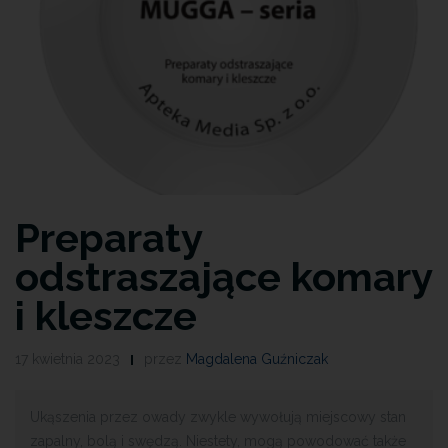
Preparaty
odstraszające komary
i kleszcze
17 kwietnia 2023
przez
Magdalena Guźniczak
Ukąszenia przez owady zwykle wywołują miejscowy stan
zapalny, bolą i swędzą. Niestety, mogą powodować także