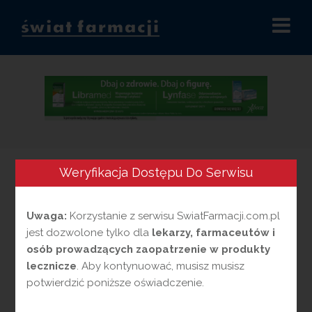
Przejdź
do
treści
Weryfikacja Dostępu Do Serwisu
Uwaga:
Korzystanie z serwisu SwiatFarmacji.com.pl
jest dozwolone tylko dla
lekarzy, farmaceutów i
osób prowadzących zaopatrzenie w produkty
lecznicze
. Aby kontynuować, musisz musisz
potwierdzić poniższe oświadczenie.